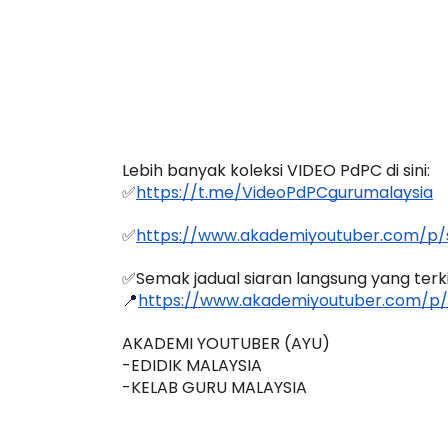
LIVE
tan 4
🔴 [LIVE] PRINSIP PERAKAUNAN,
 yang lalu
BEDAH TUNTAS SOALAN 1 TRIAL
Lebih banyak koleksi VIDEO PdPC di sini:
OLEH CIKGU ...
✅
https://t.me/VideoPdPCgurumalaysia
Yu. Chekgu LK
8 hari yang lalu
✅
https://www.akademiyoutuber.com/p/s
✅Semak jadual siaran langsung yang terkini
📍
https://www.akademiyoutuber.com/p/
AKADEMI YOUTUBER (AYU)
-EDIDIK MALAYSIA
-KELAB GURU MALAYSIA