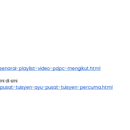
BICARA PROFESIONAL 8 :
MAJLIS 
TIMBALAN KETUA PENGARAH
(FESTIV
PENDIDIKAN MALAYSIA
FLeP) 2
Unknown
10 hari yang lalu
Unknown
enarai-playlist-video-pdpc-mengikut.html
 di sini 
pusat-tuisyen-ayu-pusat-tuisyen-percuma.html