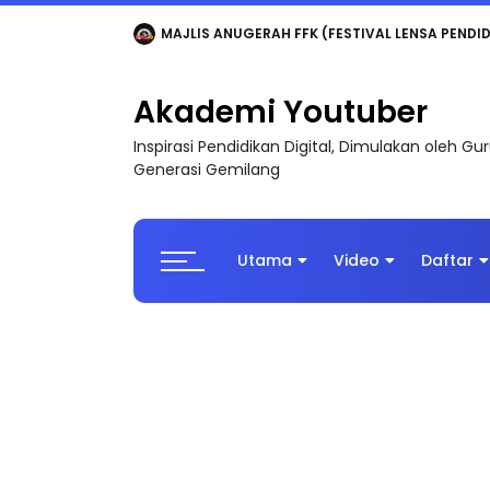
LIVE
🔴 [LIVE] MATEMATIK SR, WANG TAHUN 6
Akademi Youtuber
Inspirasi Pendidikan Digital, Dimulakan oleh G
Generasi Gemilang
Utama
Video
Daftar