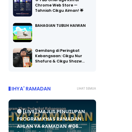
🌟 PBD OnePage Kini di
Chrome Web Store —
Tahniah Cikgu Aiman! 🌟
BAHAGIAN TUBUH HAIWAN
Gemilang di Peringkat
Kebangsaan: Cikgu Nur
Shafura & Cikgu Shazw…
IHYA' RAMADAN
LIHAT SEMUA
🔴 [LIVE] MAJLIS PENUTUPAN
PROGRAM KHAS RAMADAN :
AHLAN YA RAMADAN #06...