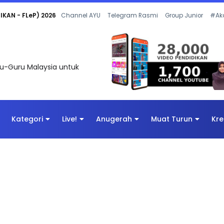
 OLEH CIKGU ANITA #ALLINONE #141 #...
Channel AYU
Telegram Rasmi
Group Junior
#Ak
uru-Guru Malaysia untuk
Kategori
Live!
Anugerah
Muat Turun
Kre