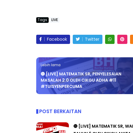
Tags
LIVE
Facebook
Twitter
Lebih lama
🔴 [LIVE] MATEMATIK SR, PENYELESAIAN
MASALAH 2.0 OLEH CIKGU ADHA #11
#TUISYENPERCUMA
POST BERKAITAN
🔴 [LIVE] MATEMATIK SR, W