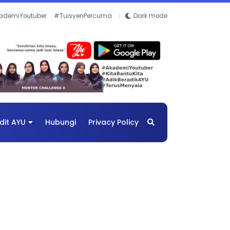
ademiYoutuber
#TuisyenPercuma
Dark mode
dit AYU
Hubungi
Privacy Policy