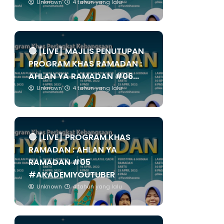
Unknown
4 tahun yang lalu
🔴 [LIVE] MAJLIS PENUTUPAN
PROGRAM KHAS RAMADAN :
AHLAN YA RAMADAN #06...
Unknown
4 tahun yang lalu
🔴 [LIVE] PROGRAM KHAS
RAMADAN : AHLAN YA
RAMADAN #05
#AKADEMIYOUTUBER
Unknown
4 tahun yang lalu