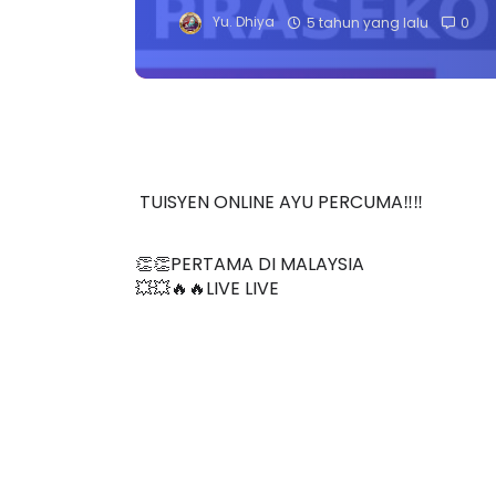
Yu. Dhiya
5 tahun yang lalu
0
TUISYEN ONLINE AYU PERCUMA‼️‼️
👏👏PERTAMA DI MALAYSIA
💥💥🔥🔥LIVE LIVE 