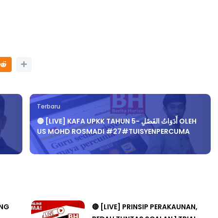
Terbaru
🔴 [LIVE] KAFA UPKK TAHUN 5- أَدَوَاتُ الفَصْلِ OLEH
US MOHD ROSMADI #27#TUISYENPERCUMA
ANG
🔴 [LIVE] PRINSIP PERAKAUNAN,