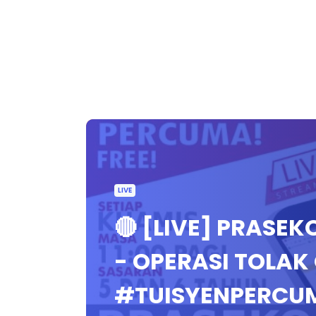
LIVE
🔴 [LIVE] PRASE
- OPERASI TOLAK
#TUISYENPERCU