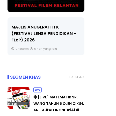
LIVE
ANUGERAH FFK
AL LENSA PENDIDIKAN -
🔴 [LIVE] MATEMATIK SR
026
TAHUN 6 OLEH CIKGU AN
#ALLINONE #141 #...
5 hari yang lalu
Yu. Chekgu LK
7 hari yang lal
SEGMEN KHAS
LIHAT SEMUA
LIVE
🔴 [LIVE] MATEMATIK SR,
WANG TAHUN 6 OLEH CIKGU
ANITA #ALLINONE #141 #...