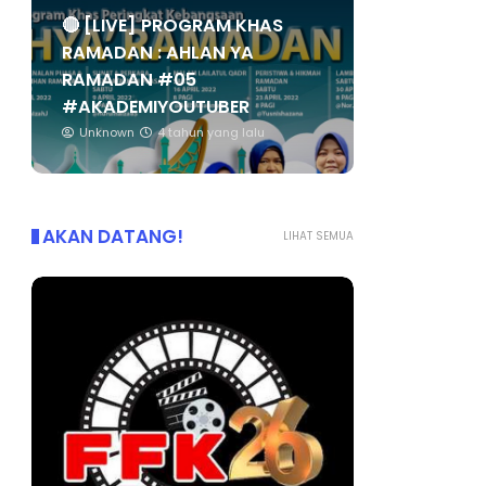
🔴 [LIVE] PROGRAM KHAS
RAMADAN : AHLAN YA
RAMADAN #05
#AKADEMIYOUTUBER
Unknown
4 tahun yang lalu
AKAN DATANG!
LIHAT SEMUA