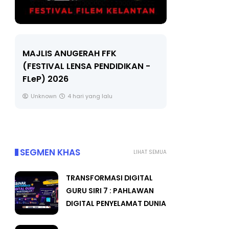
LIVE
JLIS ANUGERAH FFK
ESTIVAL LENSA PENDIDIKAN -
🔴 [LIVE] MATEMAT
eP) 2026
TAHUN 6 OLEH CIK
#ALLINONE #141 #.
nknown
4 hari yang lalu
Yu. Chekgu LK
6 hari 
SEGMEN KHAS
LIHAT SEMUA
TRANSFORMASI DIGITAL
GURU SIRI 7 : PAHLAWAN
DIGITAL PENYELAMAT DUNIA