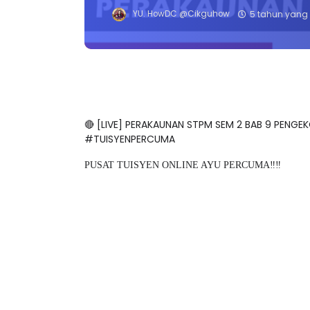
YU. HowDC @Cikguhow
5 tahun yang 
🔴 [LIVE] PERAKAUNAN STPM SEM 2 BAB 9 PENG
#TUISYENPERCUMA
PUSAT TUISYEN ONLINE AYU PERCUMA‼️‼️