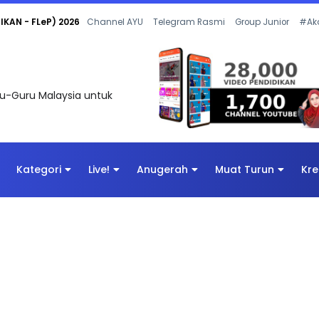
 OLEH CIKGU ANITA #ALLINONE #141 #...
Channel AYU
Telegram Rasmi
Group Junior
#Ak
uru-Guru Malaysia untuk
Kategori
Live!
Anugerah
Muat Turun
Kre