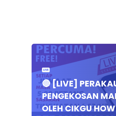
LIVE
🔴 [LIVE] PERAK
PENGEKOSAN MAR
OLEH CIKGU HOW