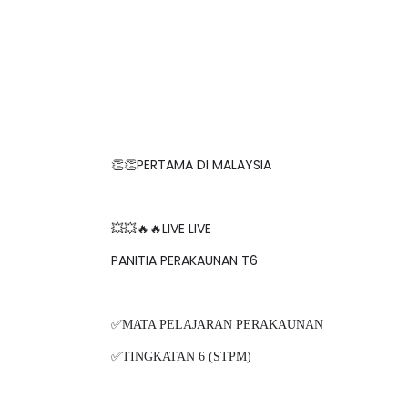
👏👏PERTAMA DI MALAYSIA
💥💥🔥🔥LIVE LIVE
PANITIA PERAKAUNAN T6
✅MATA PELAJARAN PERAKAUNAN
✅TINGKATAN 6 (STPM)