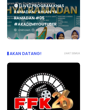
🔴 [LIVE] PROGRAM KHAS
RAMADAN : AHLAN YA
RAMADAN #05
#AKADEMIYOUTUBER
Unknown
4 tahun yang lalu
AKAN DATANG!
LIHAT SEMUA