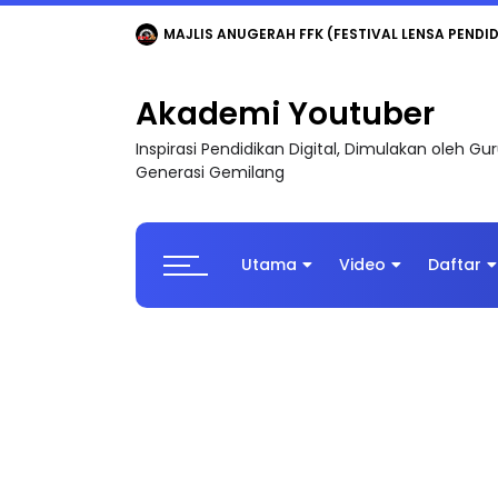
LIVE
🔴 [LIVE] MATEMATIK SR, WANG TAHUN 6
Akademi Youtuber
Inspirasi Pendidikan Digital, Dimulakan oleh G
Generasi Gemilang
Utama
Video
Daftar