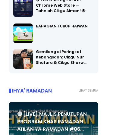
🌟 PBD OnePage Kini di
Chrome Web Store —
Tahniah Cikgu Aiman! 🌟
BAHAGIAN TUBUH HAIWAN
Gemilang di Peringkat
Kebangsaan: Cikgu Nur
Shafura & Cikgu Shazw…
IHYA' RAMADAN
LIHAT SEMUA
🔴 [LIVE] MAJLIS PENUTUPAN
PROGRAM KHAS RAMADAN :
AHLAN YA RAMADAN #06...