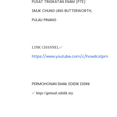
PUSAT TINGKATAN ENAM (PTE)
SMJK CHUNG LING BUTTERWORTH,
PULAU PINANG
LIVE
ingkatan 4
🔴 [LIVE] PRINSIP PERAKA
6 hari yang lalu
BEDAH TUNTAS SOALAN 1 
OLEH CIKGU ...
LINK CHANNEL✅
https://www.youtube.com/c/howdcstpm
Yu. Chekgu LK
7 hari yang lalu
PERMOHONAN EMAIL EDIDIK DISINI
✅
https://getmail.edidik.my