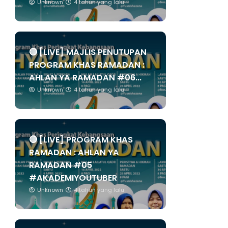
Unknown
4 tahun yang lalu
🔴 [LIVE] MAJLIS PENUTUPAN
PROGRAM KHAS RAMADAN :
AHLAN YA RAMADAN #06...
Unknown
4 tahun yang lalu
🔴 [LIVE] PROGRAM KHAS
RAMADAN : AHLAN YA
RAMADAN #05
#AKADEMIYOUTUBER
Unknown
4 tahun yang lalu