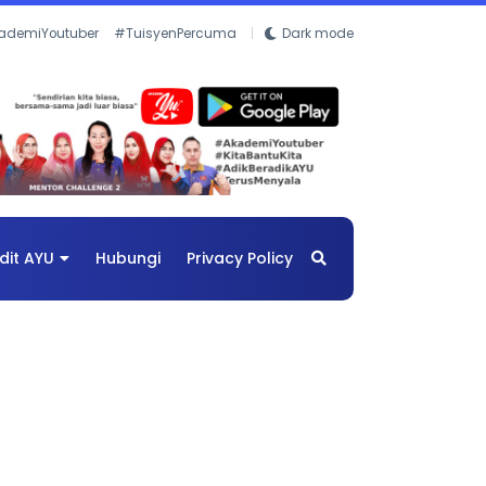
ademiYoutuber
#TuisyenPercuma
Dark mode
dit AYU
Hubungi
Privacy Policy