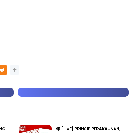
LIVE
n 4
🔴 [LIVE] PRINSIP PERAKAUNAN,
ng lalu
BEDAH TUNTAS SOALAN 1 TRIAL
OLEH CIKGU ...
Yu. Chekgu LK
7 hari yang lalu