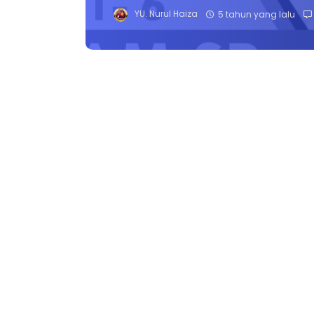
YU. Nurul Haiza
5 tahun yang lalu