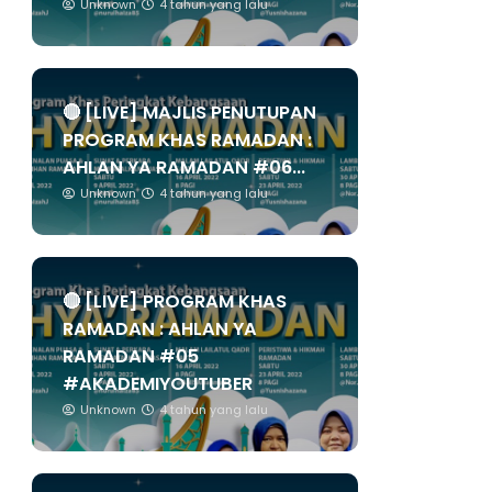
Unknown
4 tahun yang lalu
🔴 [LIVE] MAJLIS PENUTUPAN
PROGRAM KHAS RAMADAN :
AHLAN YA RAMADAN #06...
Unknown
4 tahun yang lalu
🔴 [LIVE] PROGRAM KHAS
RAMADAN : AHLAN YA
RAMADAN #05
#AKADEMIYOUTUBER
Unknown
4 tahun yang lalu