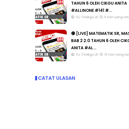
🔴 [LIVE] MATEMATIK SR, W
TAHUN 6 OLEH CIKGU ANITA
#ALLINONE #141 #...
Yu. Chekgu LK
6 hari yang lal
🔴 [LIVE] MATEMATIK SR, M
BAB 2 2.0 TAHUN 6 OLEH CI
ANITA #AL...
Yu. Chekgu LK
13 hari yang la
CATAT ULASAN