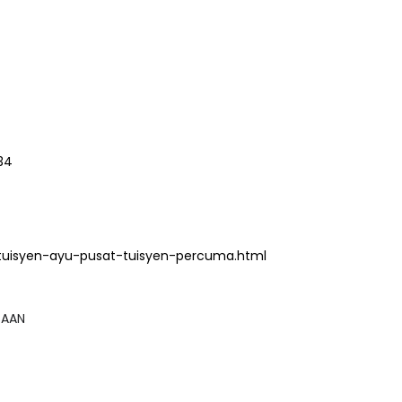
34
tuisyen-ayu-pusat-tuisyen-percuma.html
GSAAN