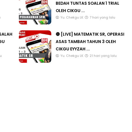
ANG
🔴 [LIVE] PRINSIP PERAKAUNAN,
BEDAH TUNTAS SOALAN 1 TRIAL
OLEH CIKGU ...
u
Yu. Chekgu LK
7 hari yang lalu
ASALAH
🔴 [LIVE] MATEMATIK SR, OPERASI
KGU
ASAS TAMBAH TAHUN 3 OLEH
CIKGU EYYZAH ...
lu
Yu. Chekgu LK
21 hari yang lalu