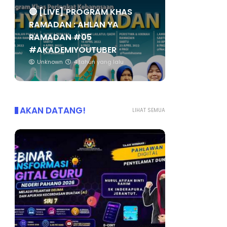
🔴 [LIVE] PROGRAM KHAS
RAMADAN : AHLAN YA
RAMADAN #05
#AKADEMIYOUTUBER
Unknown
4 tahun yang lalu
AKAN DATANG!
LIHAT SEMUA