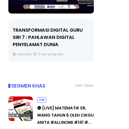
TRANSFORMASI DIGITAL GURU
MAJLIS A
SIRI 7 : PAHLAWAN DIGITAL
(FESTIVAL
PENYELAMAT DUNIA
FLeP) 202
Unknown
3 hari yang lalu
Unknown
SEGMEN KHAS
LIHAT SEMUA
LIVE
🔴 [LIVE] MATEMATIK SR,
WANG TAHUN 6 OLEH CIKGU
ANITA #ALLINONE #141 #...