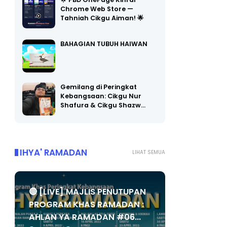
🌟 PBD OnePage Kini di
Chrome Web Store —
Tahniah Cikgu Aiman! 🌟
BAHAGIAN TUBUH HAIWAN
Gemilang di Peringkat
Kebangsaan: Cikgu Nur
Shafura & Cikgu Shazw…
IHYA' RAMADAN
LIHAT SEMUA
🔴 [LIVE] MAJLIS PENUTUPAN
PROGRAM KHAS RAMADAN :
AHLAN YA RAMADAN #06...