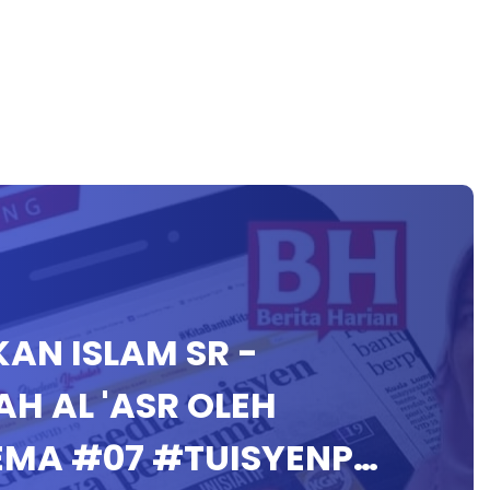
IKAN ISLAM SR -
H AL 'ASR OLEH
EMA #07 #TUISYENP…