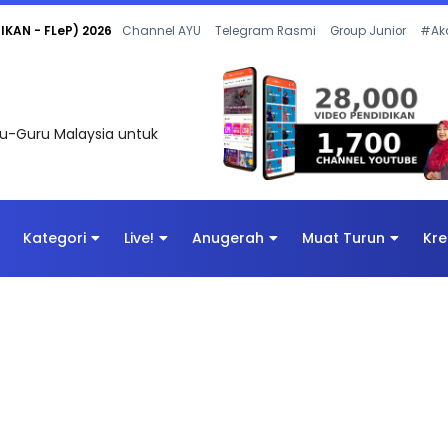
 OLEH CIKGU ANITA #ALLINONE #141 #...
Channel AYU
Telegram Rasmi
Group Junior
#Ak
uru-Guru Malaysia untuk
Kategori
Live!
Anugerah
Muat Turun
Kre