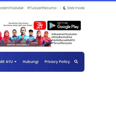
ademiYoutuber
#TuisyenPercuma
Dark mode
dit AYU
Hubungi
Privacy Policy