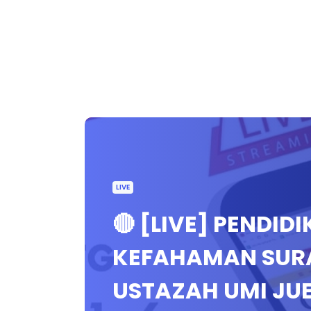
LIVE
🔴 [LIVE] PENDID
KEFAHAMAN SURA
USTAZAH UMI JU