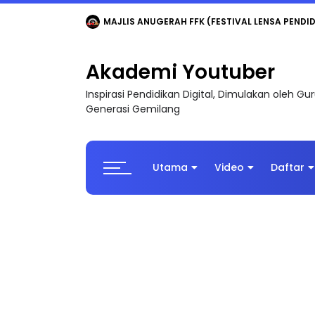
LIVE
🔴 [LIVE] MATEMATIK SR, WANG TAHUN 6
Akademi Youtuber
Inspirasi Pendidikan Digital, Dimulakan oleh G
Generasi Gemilang
Utama
Video
Daftar