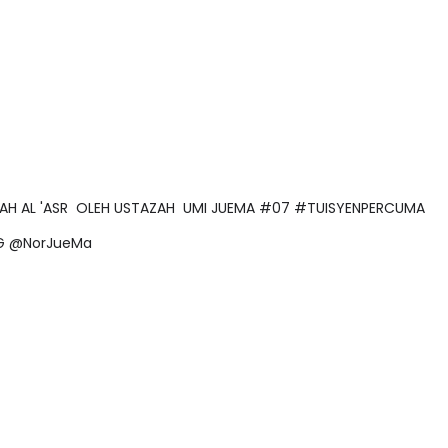
SURAH AL 'ASR OLEH USTAZAH UMI JUEMA #07 #TUISYENPERCUMA
ANG @NorJueMa