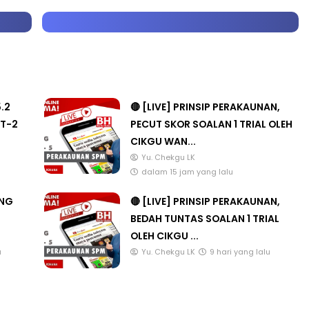
5.2
🔴 [LIVE] PRINSIP PERAKAUNAN,
T-2
PECUT SKOR SOALAN 1 TRIAL OLEH
CIKGU WAN...
Yu. Chekgu LK
dalam 15 jam yang lalu
ANG
🔴 [LIVE] PRINSIP PERAKAUNAN,
BEDAH TUNTAS SOALAN 1 TRIAL
OLEH CIKGU ...
u
Yu. Chekgu LK
9 hari yang lalu