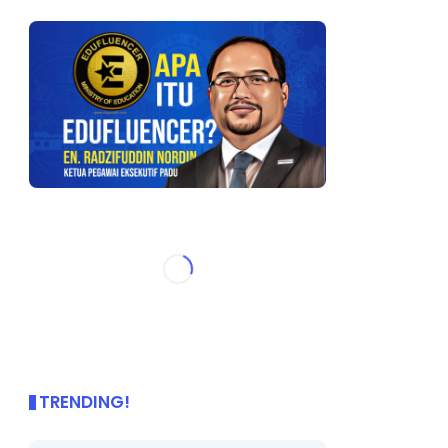
TRENDING!
🌟 PBD OnePage Kini di