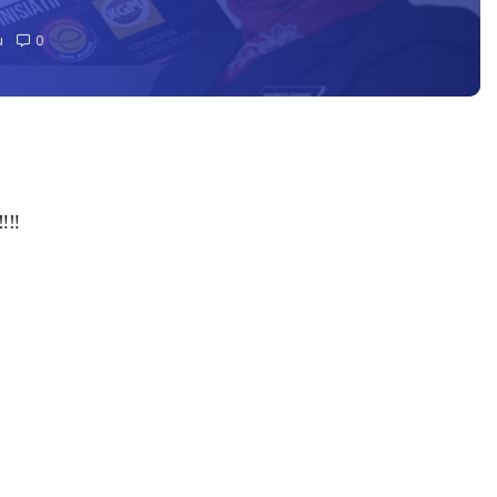
u
0
‼️