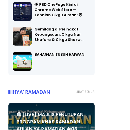
Chrome Web Store —
Tahniah Cikgu Aiman! 🌟
Gemilang di Peringkat
Kebangsaan: Cikgu Nur
Shafura & Cikgu Shazw…
BAHAGIAN TUBUH HAIWAN
IHYA' RAMADAN
LIHAT SEMUA
🔴 [LIVE] MAJLIS PENUTUPAN
PROGRAM KHAS RAMADAN :
AHLAN YA RAMADAN #06...