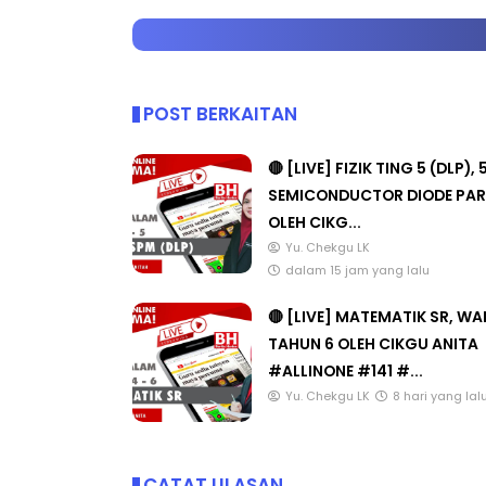
POST BERKAITAN
🔴 [LIVE] FIZIK TING 5 (DLP), 
SEMICONDUCTOR DIODE PAR
OLEH CIKG...
Yu. Chekgu LK
dalam 15 jam yang lalu
🔴 [LIVE] MATEMATIK SR, W
TAHUN 6 OLEH CIKGU ANITA
#ALLINONE #141 #...
Yu. Chekgu LK
8 hari yang lal
CATAT ULASAN