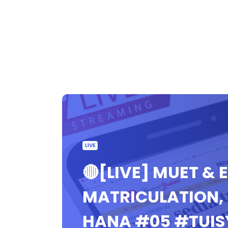
LIVE
🔴[LIVE] MUET & 
MATRICULATION, 
HANA #05 #TUI