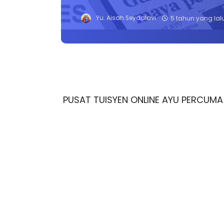
Yu. Aisah Seydalavi
5 tahun yang lal
PUSAT TUISYEN ONLINE AYU PERCUMA‼️