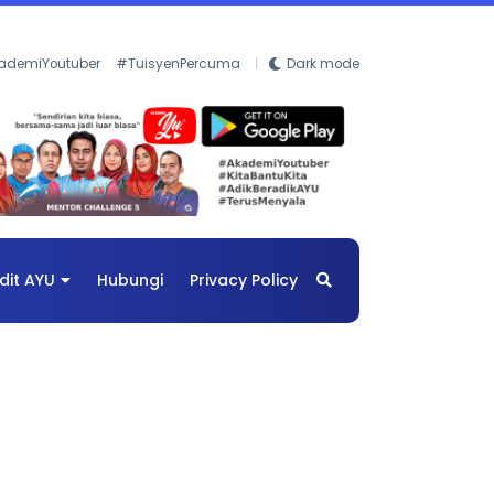
ademiYoutuber
#TuisyenPercuma
Dark mode
dit AYU
Hubungi
Privacy Policy