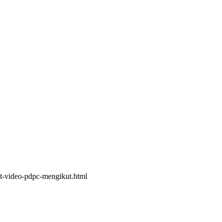
st-video-pdpc-mengikut.html
ayu-pusat-tuisyen-percuma.html