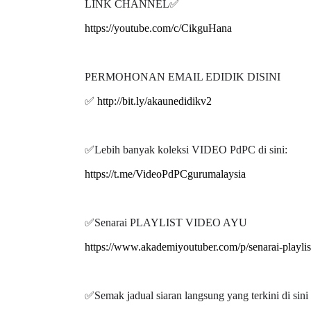
https://youtube.com/c/CikguHana
PERMOHONAN EMAIL EDIDIK DISINI
✅
http://bit.ly/akaunedidikv2
✅
Lebih banyak koleksi VIDEO PdPC di sini:
https://t.me/VideoPdPCgurumalaysia
✅
Senarai PLAYLIST VIDEO AYU
https://www.akademiyoutuber.com/p/senarai-playli
✅
Semak jadual siaran langsung yang terkini di sini
https://www.akademiyoutuber.com/p/pusat-tuisyen-