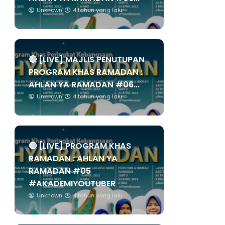
Unknown
4 tahun yang lalu
🔴 [LIVE] MAJLIS PENUTUPAN
PROGRAM KHAS RAMADAN :
AHLAN YA RAMADAN #06...
Unknown
4 tahun yang lalu
🔴 [LIVE] PROGRAM KHAS
RAMADAN : AHLAN YA
RAMADAN #05
#AKADEMIYOUTUBER
Unknown
4 tahun yang lalu