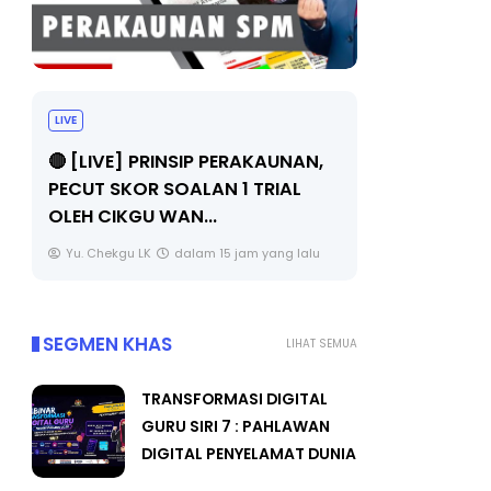
LIVE
TRANSFOR
SIRI 7 : P
🔴 [LIVE] PRINSIP PERAKAUNAN,
PENYELAM
PECUT SKOR SOALAN 1 TRIAL
OLEH CIKGU WAN...
Unknown
Yu. Chekgu LK
dalam 15 jam yang lalu
SEGMEN KHAS
LIHAT SEMUA
TRANSFORMASI DIGITAL
GURU SIRI 7 : PAHLAWAN
DIGITAL PENYELAMAT DUNIA