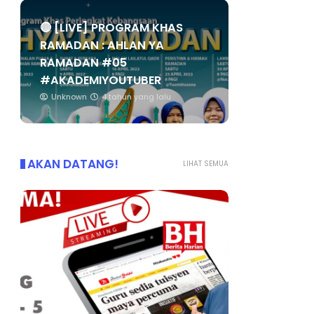
🔴 [LIVE] PROGRAM KHAS
RAMADAN : AHLAN YA
RAMADAN #05
#AKADEMIYOUTUBER
Unknown
4 tahun yang lalu
AKAN DATANG!
LIHAT SEMUA