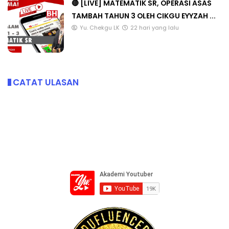
🔴 [LIVE] MATEMATIK SR, OPERASI ASAS
TAMBAH TAHUN 3 OLEH CIKGU EYYZAH ...
Yu. Chekgu LK
22 hari yang lalu
CATAT ULASAN