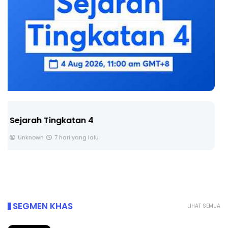
LIVE
🔴 [LIVE] PRINSIP PERAKAUNAN, BEDAH TUNTAS
SOALAN 1 TRIAL OLEH CIKGU ...
Yu. Chekgu LK
8 hari yang lalu
SEGMEN KHAS
LIHAT SEMUA