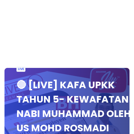
LIVE
🔴 [LIVE] KAFA UPKK
TAHUN 5- KEWAFATAN
NABI MUHAMMAD OLEH
US MOHD ROSMADI