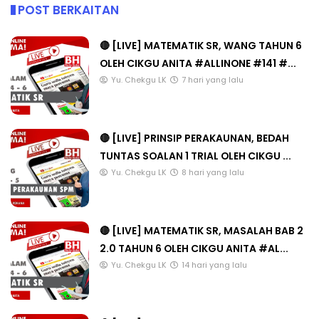
POST BERKAITAN
🔴 [LIVE] MATEMATIK SR, WANG TAHUN 6
OLEH CIKGU ANITA #ALLINONE #141 #...
Yu. Chekgu LK
7 hari yang lalu
🔴 [LIVE] PRINSIP PERAKAUNAN, BEDAH
TUNTAS SOALAN 1 TRIAL OLEH CIKGU ...
Yu. Chekgu LK
8 hari yang lalu
🔴 [LIVE] MATEMATIK SR, MASALAH BAB 2
2.0 TAHUN 6 OLEH CIKGU ANITA #AL...
Yu. Chekgu LK
14 hari yang lalu