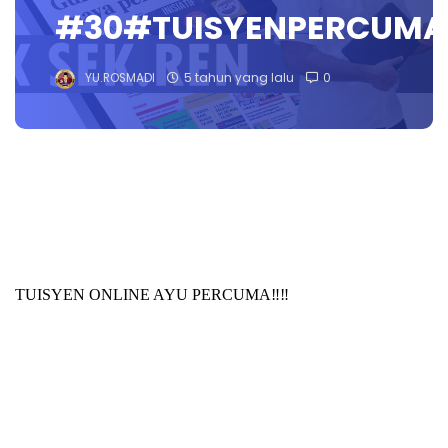
#30#TUISYENPERCUMA
YU.ROSMADI
5 tahun yang lalu
0
TUISYEN ONLINE AYU PERCUMA‼️‼️