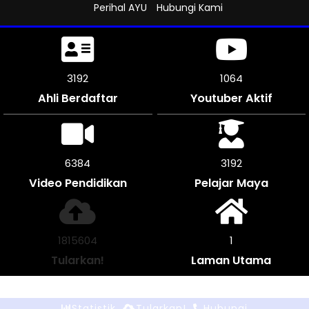
Perihal AYU
Hubungi Kami
3696
1232
Ahli Berdaftar
Youtuber Aktif
7392
3696
Video Pendidikan
Pelajar Maya
2104256
1
Tularkan!
Laman Utama
Statistik
Tularkan!
Hubungi