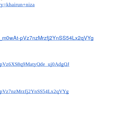
ry=khairun+niza
t=PL_m0wAt-pVz7nzMrzfj2YnSS54Lx2qVYg
wAt-pVz6XS8q9MatyQde_uj0AdgQJ
wAt-pVz7nzMrzfj2YnSS54Lx2qVYg