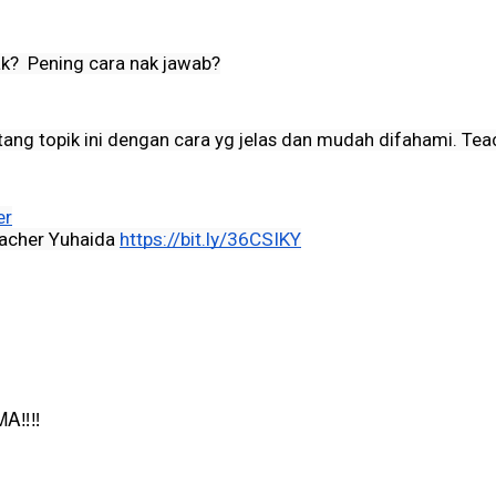
k?  Pening cara nak jawab?
ng topik ini dengan cara yg jelas dan mudah difahami. Tea
​​
eacher Yuhaida
https://bit.ly/36CSIKY​​​​​​​
‼️‼️