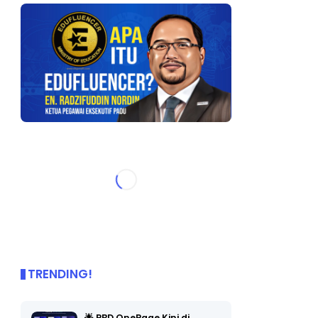
TRENDING!
🌟 PBD OnePage Kini di