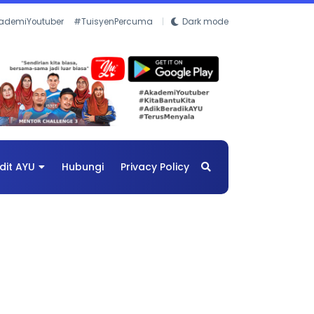
ademiYoutuber
#TuisyenPercuma
Dark mode
dit AYU
Hubungi
Privacy Policy