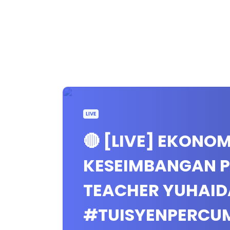
LIVE
🔴 [LIVE] EKONO
KESEIMBANGAN P
TEACHER YUHAID
#TUISYENPERCU