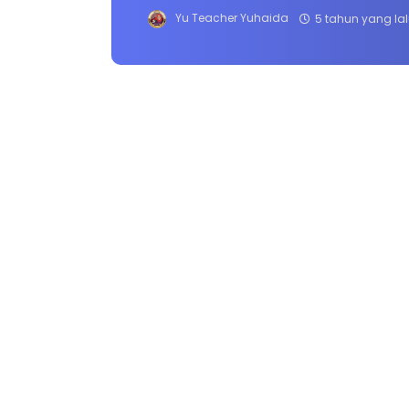
Yu Teacher Yuhaida
5 tahun yang la