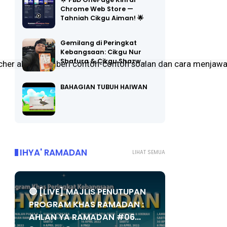
Chrome Web Store —
Tahniah Cikgu Aiman! 🌟
Gemilang di Peringkat
Kebangsaan: Cikgu Nur
Shafura & Cikgu Shazw…
cher akan memberi contoh-contoh soalan dan cara menjawab 
BAHAGIAN TUBUH HAIWAN
IHYA' RAMADAN
LIHAT SEMUA
🔴 [LIVE] MAJLIS PENUTUPAN
PROGRAM KHAS RAMADAN :
AHLAN YA RAMADAN #06...