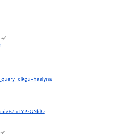
NAL 8 :
MAJLIS ANUGERAH FFK
 
 PENGARAH
(FESTIVAL LENSA PENDIDIKAN -
✅
n
AYSIA
FLeP) 2026
ang lalu
Unknown
5 hari yang lalu
h_query=cikgu+haslyna
-BquigB7mLYP7GNldQ
✅