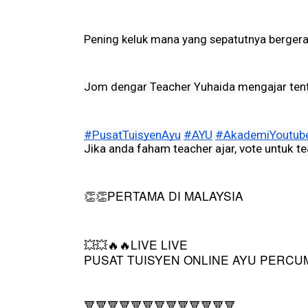
Pening keluk mana yang sepatutnya bergera
Jom dengar Teacher Yuhaida mengajar tenta
#PusatTuisyenAyu​​​​​​​​
#AYU​​​​​​​​
#AkademiYoutuber​​​​​​
Jika anda faham teacher ajar, vote untuk t
PERTAMA DI MALAYSIA
👏👏
LIVE LIVE
💥💥🔥🔥
PUSAT TUISYEN ONLINE AYU PERCUMA
🔻🔻🔻🔻🔻🔻🔻🔻🔻🔻🔻🔻🔻