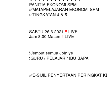
PANITIA EKONOMI SPM
MATAPELAJARAN EKONOMI SPM
✅
TINGKATAN 4 & 5
✅
SABTU 26.6.2021 
‼️
 LIVE
Jam 8:00 Malam 
‼️ 
LIVE
️Jemput semua Join ye
❗
️GURU / PELAJAR / IBU BAPA
❗
E-SIJIL PENYERTAAN PERINGKAT 
✅