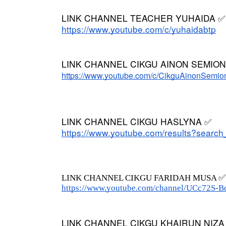
LINK CHANNEL TEACHER YUHAIDA 
✅
https://www.youtube.com/c/yuhaidabtp
IVE
BICARA PROFESIO
LINK CHANNEL CIKGU AINON SEMION
TIMBALAN KETUA
 [LIVE] PRINSIP PERAKAUNAN,
https://www.youtube.com/c/CikguAinonSemio
PENDIDIKAN MAL
EDAH TUNTAS SOALAN 1 TRIAL
LEH CIKGU ...
Unknown
10 hari y
Yu. Chekgu LK
8 hari yang lalu
LINK CHANNEL CIKGU HASLYNA 
✅
https://www.youtube.com/results?searc
LINK CHANNEL CIKGU FARIDAH MUSA ✅
https://www.youtube.com/channel/UCc72S
LINK CHANNEL CIKGU KHAIRUN NIZA