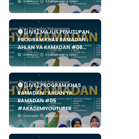
Unknown
4 tahun yang lalu
🔴 [LIVE] MAJLIS PENUTUPAN
PROGRAM KHAS RAMADAN :
AHLAN YA RAMADAN #06...
Unknown
4 tahun yang lalu
🔴 [LIVE] PROGRAM KHAS
RAMADAN : AHLAN YA
RAMADAN #05
#AKADEMIYOUTUBER
Unknown
4 tahun yang lalu