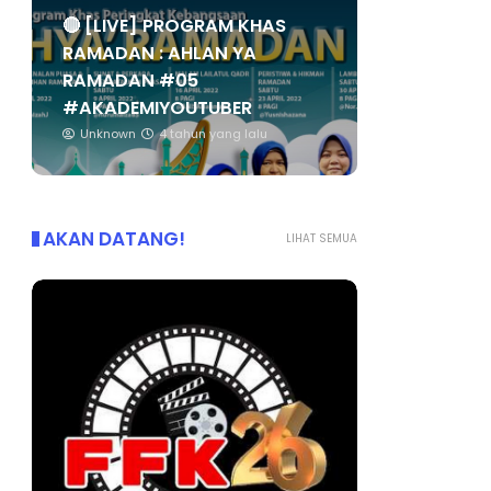
🔴 [LIVE] PROGRAM KHAS
RAMADAN : AHLAN YA
RAMADAN #05
#AKADEMIYOUTUBER
Unknown
4 tahun yang lalu
AKAN DATANG!
LIHAT SEMUA