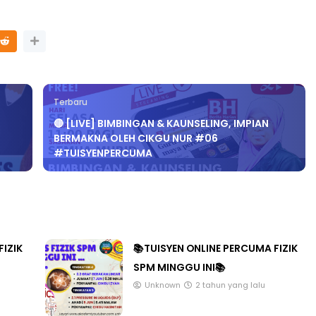
Terbaru
🔴 [LIVE] BIMBINGAN & KAUNSELING, IMPIAN
BERMAKNA OLEH CIKGU NUR #06
#TUISYENPERCUMA
FIZIK
📚TUISYEN ONLINE PERCUMA FIZIK
SPM MINGGU INI📚
Unknown
2 tahun yang lalu