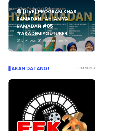
🔴 [LIVE] PROGRAM KHAS
RAMADAN : AHLAN YA
RAMADAN #05
#AKADEMIYOUTUBER
Unknown
4 tahun yang lalu
AKAN DATANG!
LIHAT SEMUA