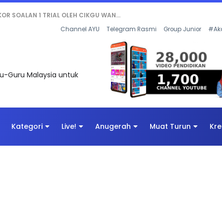
AN DIGITAL PENYELAMAT DUNIA
Channel AYU
Telegram Rasmi
Group Junior
#Ak
uru-Guru Malaysia untuk
Kategori
Live!
Anugerah
Muat Turun
Kre