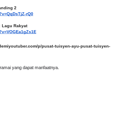
anding 2
h?v=QqDsTjZ-rQ0
 : Lagu Rakyat
ch?v=VOGEa1gZs1E
kademiyoutuber.com/p/pusat-tuisyen-ayu-pusat-tuisyen-
 ramai yang dapat manfaatnya. 