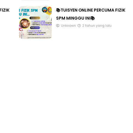
FIZIK
📚TUISYEN ONLINE PERCUMA FIZIK
SPM MINGGU INI📚
Unknown
2 tahun yang lalu
ONAL 8 :
MAJLIS ANUGERAH FFK
A PENGARAH
(FESTIVAL LENSA PENDIDIKAN -
AYSIA
FLeP) 2026
ang lalu
Unknown
6 hari yang lalu