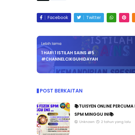
Facebook
Twitter
Lebih lama
1 HARI 1 ISTILAH SAINS #5
#CHANNELCIKGUHIDAYAH
POST BERKAITAN
📚TUISYEN ONLINE PERCUMA 
SPM MINGGU INI📚
Unknown
2 tahun yang lalu