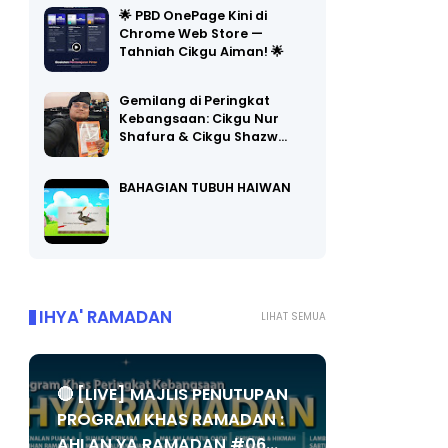
🌟 PBD OnePage Kini di
Chrome Web Store —
Tahniah Cikgu Aiman! 🌟
Gemilang di Peringkat
Kebangsaan: Cikgu Nur
Shafura & Cikgu Shazw…
BAHAGIAN TUBUH HAIWAN
IHYA' RAMADAN
LIHAT SEMUA
🔴 [LIVE] MAJLIS PENUTUPAN
PROGRAM KHAS RAMADAN :
AHLAN YA RAMADAN #06...