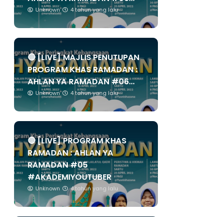
Unknown
4 tahun yang lalu
🔴 [LIVE] MAJLIS PENUTUPAN
PROGRAM KHAS RAMADAN :
AHLAN YA RAMADAN #06...
Unknown
4 tahun yang lalu
🔴 [LIVE] PROGRAM KHAS
RAMADAN : AHLAN YA
RAMADAN #05
#AKADEMIYOUTUBER
Unknown
4 tahun yang lalu