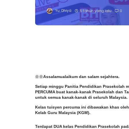
Yu. Dhiya
5 tahun yang lalu
0
🌼🌼
Assalamualaikum dan salam sejahtera. 
Setiap minggu Panitia Pendidikan Prasekolah me
PERCUMA buat kanak-kanak Prasekolah dan Tadik
untuk semua kanak-kanak di seluruh Malaysia. 
Kelas tuisyen percuma ini dibawakan khas oleh
Kelab Guru Malaysia (KGM).
Terdapat DUA kelas Pendidikan Prasekolah pada