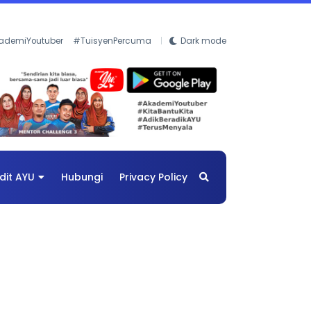
ademiYoutuber
#TuisyenPercuma
Dark mode
dit AYU
Hubungi
Privacy Policy