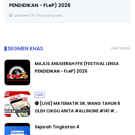
🔴 [LIVE] MATEMATIK SR, WANG TAHUN 6 OLEH
CIKGU ANITA #ALLINONE #141 #...
Yu. Chekgu LK
5 hari yang lalu
SEGMEN KHAS
LIHAT SEMUA
MAJLIS ANUGERAH FFK (FESTIVAL LENSA
PENDIDIKAN - FLeP) 2026
LIVE
🔴 [LIVE] MATEMATIK SR, WANG TAHUN 6
OLEH CIKGU ANITA #ALLINONE #141 #...
Sejarah Tingkatan 4