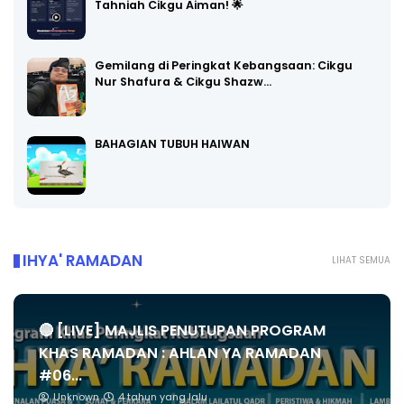
Tahniah Cikgu Aiman! 🌟
Gemilang di Peringkat Kebangsaan: Cikgu
Nur Shafura & Cikgu Shazw…
BAHAGIAN TUBUH HAIWAN
IHYA' RAMADAN
LIHAT SEMUA
🔴 [LIVE] MAJLIS PENUTUPAN PROGRAM
KHAS RAMADAN : AHLAN YA RAMADAN
#06...
Unknown
4 tahun yang lalu