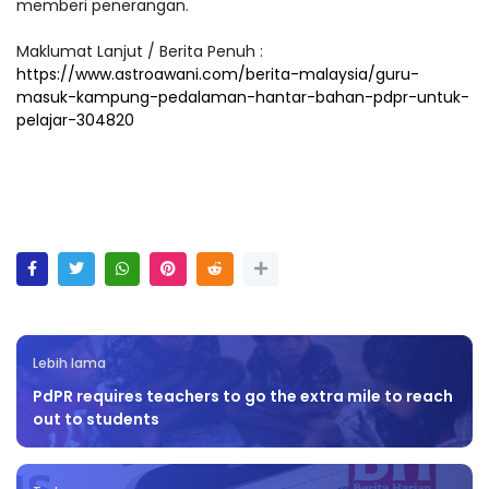
memberi penerangan.
Maklumat Lanjut / Berita Penuh :
https://www.astroawani.com/berita-malaysia/guru-
masuk-kampung-pedalaman-hantar-bahan-pdpr-untuk-
pelajar-304820
Lebih lama
PdPR requires teachers to go the extra mile to reach
out to students