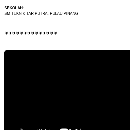
SEKOLAH
:
SM TEKNIK TAR PUTRA, PULAU PINANG
🔰🔰🔰🔰🔰🔰🔰🔰🔰🔰🔰🔰🔰🔰