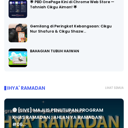
🌟 PBD OnePage Kini di Chrome Web Store —
Tahniah Cikgu Aiman! 🌟
Gemilang di Peringkat Kebangsaan: Cikgu
Nur Shafura & Cikgu Shazw…
BAHAGIAN TUBUH HAIWAN
IHYA' RAMADAN
LIHAT SEMUA
🔴 [LIVE] MAJLIS PENUTUPAN PROGRAM
KHAS RAMADAN : AHLAN YA RAMADAN
#06...