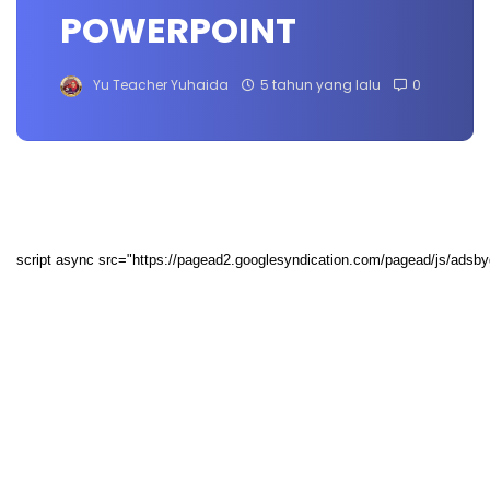
POWERPOINT
Yu Teacher Yuhaida
5 tahun yang lalu
0
script async src="https://pagead2.googlesyndication.com/pagead/js/adsby