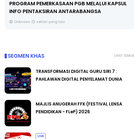
LIVE
🔴 [LIVE] FIZIK TING 5 (DLP), 5.2
SEMICONDUCTOR DIODE PART-2 OLEH CIKG...
Yu. Chekgu LK
2 hari yang lalu
SEGMEN KHAS
LIHAT SEMUA
TRANSFORMASI DIGITAL GURU SIRI 7 :
PAHLAWAN DIGITAL PENYELAMAT DUNIA
MAJLIS ANUGERAH FFK (FESTIVAL LENSA
PENDIDIKAN - FLeP) 2026
LIVE