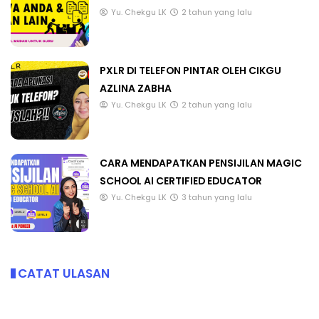
Yu. Chekgu LK
2 tahun yang lalu
PXLR DI TELEFON PINTAR OLEH CIKGU
AZLINA ZABHA
Yu. Chekgu LK
2 tahun yang lalu
CARA MENDAPATKAN PENSIJILAN MAGIC
SCHOOL AI CERTIFIED EDUCATOR
Yu. Chekgu LK
3 tahun yang lalu
CATAT ULASAN