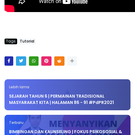
Tags
Tutorial
Lebih lama
SEJARAH TAHUN 6 | PERMAINAN TRADISIONAL
MASYARAKAT KITA | HALAMAN 86 - 91 #PdPR2021
Terbaru
BIMBINGAN DAN KAUNSELING | FOKUS PSIKOSOSIAL &