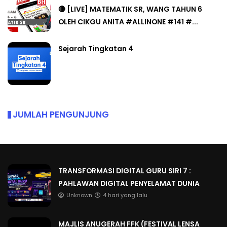
🔴 [LIVE] MATEMATIK SR, WANG TAHUN 6
OLEH CIKGU ANITA #ALLINONE #141 #...
Sejarah Tingkatan 4
JUMLAH PENGUNJUNG
TRANSFORMASI DIGITAL GURU SIRI 7 :
PAHLAWAN DIGITAL PENYELAMAT DUNIA
Unknown
4 hari yang lalu
MAJLIS ANUGERAH FFK (FESTIVAL LENSA