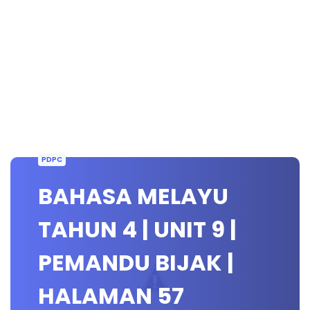
PDPC
BAHASA MELAYU
TAHUN 4 | UNIT 9 |
PEMANDU BIJAK |
HALAMAN 57