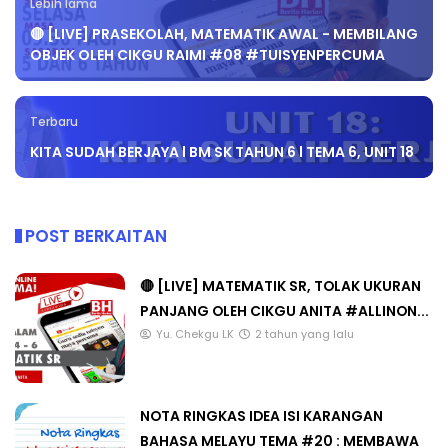
Lebih lama
🔴 [LIVE] PRASEKOLAH, MATEMATIK AWAL - MEMBILANG
OBJEK OLEH CIKGU RAIMI #08 #TUISYENPERCUMA
Terbaru
KITA SUDAH BERJAYA l BM SK TAHUN 6 l TEMA 6, UNIT 18
POST BERKAITAN
🔴 [LIVE] MATEMATIK SR, TOLAK UKURAN
PANJANG OLEH CIKGU ANITA #ALLINON...
Yu. Chekgu LK
2 tahun yang lalu
NOTA RINGKAS IDEA ISI KARANGAN
BAHASA MELAYU TEMA #20 : MEMBAWA