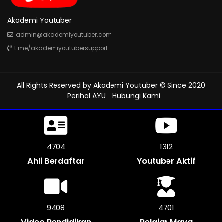
Akademi Youtuber
admin@akademiyoutuber.com
t.me/akademiyoutubersupport
All Rights Reserved by
Akademi Youtuber
© Since 2020
Perihal AYU
Hubungi Kami
5139
1312
Ahli Berdaftar
Youtuber Aktif
10272
5136
Video Pendidikan
Pelajar Maya