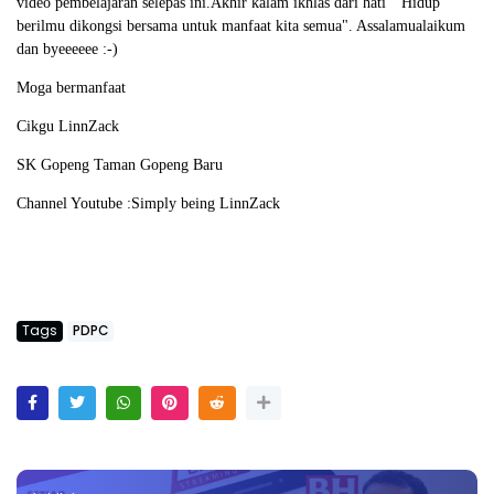
video pembelajaran selepas ini.Akhir kalam ikhlas dari hati " Hidup
berilmu dikongsi bersama untuk manfaat kita semua". Assalamualaikum
dan byeeeeee :-)
Moga bermanfaat
Cikgu LinnZack
SK Gopeng Taman Gopeng Baru
Channel Youtube :
Simply being LinnZack
Tags
PDPC