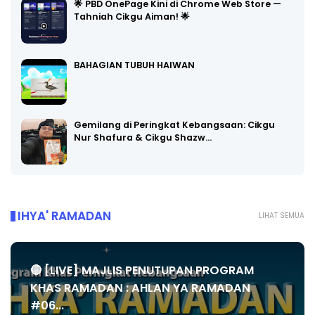
🌟 PBD OnePage Kini di Chrome Web Store —
Tahniah Cikgu Aiman! 🌟
BAHAGIAN TUBUH HAIWAN
Gemilang di Peringkat Kebangsaan: Cikgu
Nur Shafura & Cikgu Shazw…
IHYA' RAMADAN
LIHAT SEMUA
🔴 [LIVE] MAJLIS PENUTUPAN PROGRAM
KHAS RAMADAN : AHLAN YA RAMADAN
#06...