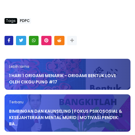
Tags
PDPC
Lebih lama
1 HARI 1 ORIGAMI MENARIK - ORIGAMI BENTUK LOVE
OLEH CIKGU PUNG #17
Terbaru
BIMBINGAN DAN KAUNSELING | FOKUS PSIKOSOSIAL &
KESEJAHTERAAN MENTAL MURID | MOTIVASI PENDEK:
BA…