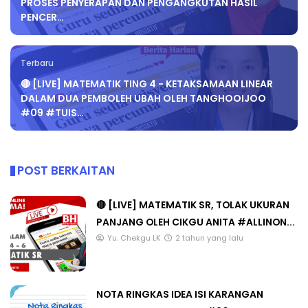
PROSES PENYERAPAN DAN PENGANGKUTAN HASIL
PENCER…
Terbaru
🔴 [LIVE] MATEMATIK TING 4 - KETAKSAMAAN LINEAR
DALAM DUA PEMBOLEH UBAH OLEH TANGHOOIJOO
#09 #TUIS…
POST BERKAITAN
🔴 [LIVE] MATEMATIK SR, TOLAK UKURAN
PANJANG OLEH CIKGU ANITA #ALLINON...
Yu. Chekgu LK
2 tahun yang lalu
NOTA RINGKAS IDEA ISI KARANGAN