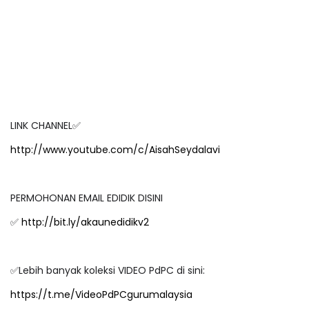
LINK CHANNEL
✅
http://www.youtube.com/c/AisahSeydalavi
PERMOHONAN EMAIL EDIDIK DISINI
http://bit.ly/akaunedidikv2
✅
Lebih banyak koleksi VIDEO PdPC di sini:
✅
https://t.me/VideoPdPCgurumalaysia