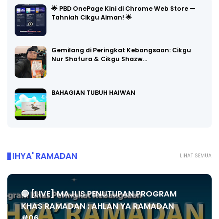
🌟 PBD OnePage Kini di Chrome Web Store —
Tahniah Cikgu Aiman! 🌟
Gemilang di Peringkat Kebangsaan: Cikgu
Nur Shafura & Cikgu Shazw…
BAHAGIAN TUBUH HAIWAN
IHYA' RAMADAN
LIHAT SEMUA
🔴 [LIVE] MAJLIS PENUTUPAN PROGRAM
KHAS RAMADAN : AHLAN YA RAMADAN
#06...