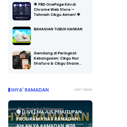
🌟 PBD OnePage Kini di
Chrome Web Store —
Tahniah Cikgu Aiman! 🌟
BAHAGIAN TUBUH HAIWAN
Gemilang di Peringkat
Kebangsaan: Cikgu Nur
Shafura & Cikgu Shazw…
IHYA' RAMADAN
LIHAT SEMUA
🔴 [LIVE] MAJLIS PENUTUPAN
PROGRAM KHAS RAMADAN :
AHLAN YA RAMADAN #06...