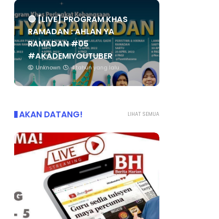
🔴 [LIVE] PROGRAM KHAS
RAMADAN : AHLAN YA
RAMADAN #05
#AKADEMIYOUTUBER
Unknown
4 tahun yang lalu
AKAN DATANG!
LIHAT SEMUA