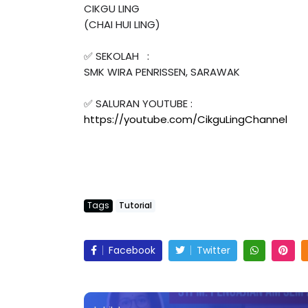
CIKGU LING 
(CHAI HUI LING)

✅ SEKOLAH   :  
SMK WIRA PENRISSEN, SARAWAK

LIVE
ICARA KORPORAT 3 : PROGRAM
AKANAN SELAMAT DAN
🔴 [LIVE] MATEM
✅ SALURAN YOUTUBE : 
ERKUALITI (AMALAN PER...
TAHUN 6 OLEH CI
https://youtube.com/CikguLingChannel
#ALLINONE #141 #
Unknown
10 hari yang lalu
Yu. Chekgu LK
7 ha
Tags
Tutorial
Facebook
Twitter