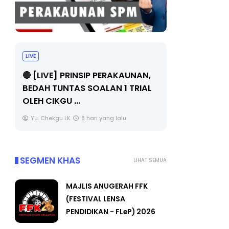
LIVE
BICARA PR
TIMBALAN
🔴 [LIVE] PRINSIP PERAKAUNAN,
PENDIDIKA
BEDAH TUNTAS SOALAN 1 TRIAL
OLEH CIKGU ...
Unknown
Yu. Chekgu LK
8 hari yang lalu
SEGMEN KHAS
LIHAT SEMUA
MAJLIS ANUGERAH FFK
(FESTIVAL LENSA
PENDIDIKAN - FLeP) 2026