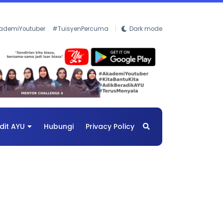
ademiYoutuber
#TuisyenPercuma
Dark mode
dit AYU
Hubungi
Privacy Policy