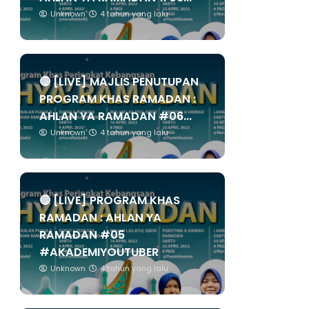
Unknown
4 tahun yang lalu
🔴 [LIVE] MAJLIS PENUTUPAN
PROGRAM KHAS RAMADAN :
AHLAN YA RAMADAN #06...
Unknown
4 tahun yang lalu
🔴 [LIVE] PROGRAM KHAS
RAMADAN : AHLAN YA
RAMADAN #05
#AKADEMIYOUTUBER
Unknown
4 tahun yang lalu