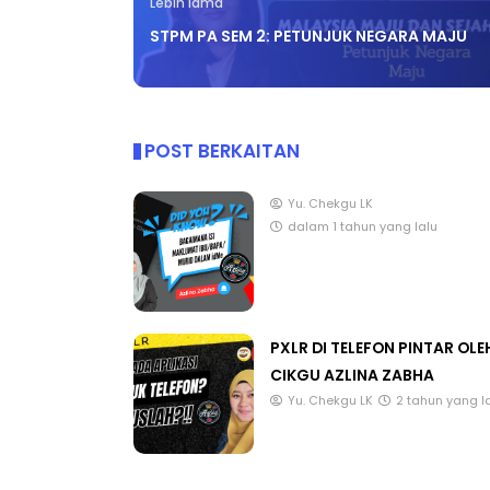
Lebih lama
STPM PA SEM 2: PETUNJUK NEGARA MAJU
POST BERKAITAN
Yu. Chekgu LK
dalam 1 tahun yang lalu
PXLR DI TELEFON PINTAR OLE
CIKGU AZLINA ZABHA
Yu. Chekgu LK
2 tahun yang l