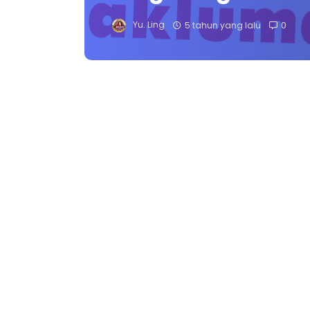
Yu. Ling
5 tahun yang lalu
0