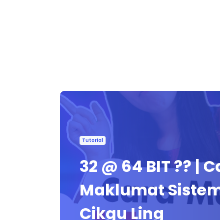
Tutorial
32 @ 64 BIT ?? |
Maklumat Sistem
Cikgu Ling