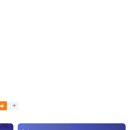
Sejarah Tingkatan 4
ATIK SR, WANG
Unknown
7 hari yang lalu
KGU ANITA
...
ri yang lalu