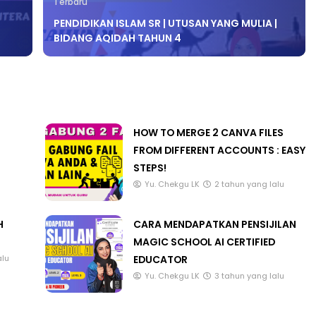
Terbaru
PENDIDIKAN ISLAM SR | UTUSAN YANG MULIA |
BIDANG AQIDAH TAHUN 4
HOW TO MERGE 2 CANVA FILES
FROM DIFFERENT ACCOUNTS : EASY
STEPS!
Yu. Chekgu LK
2 tahun yang lalu
H
CARA MENDAPATKAN PENSIJILAN
MAGIC SCHOOL AI CERTIFIED
EDUCATOR
alu
Yu. Chekgu LK
3 tahun yang lalu