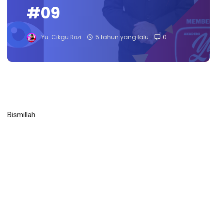
#09
Yu. Cikgu Rozi
5 tahun yang lalu
0
Bismillah