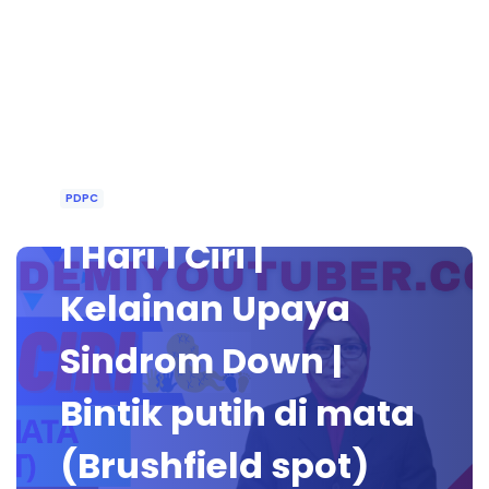
PDPC
1 Hari 1 Ciri |
Kelainan Upaya
Sindrom Down |
Bintik putih di mata
(Brushfield spot)