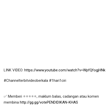
LINK VIDEO: 
https://www.youtube.com/watch?v=WpfQfogjHNk
#Channelterbitvideoberkala​
#1hari1ciri
✅ Memberi ⭐⭐⭐⭐⭐, maklum balas, cadangan atau komen 
membina 
http://gg.gg/votePENDIDIKAN-KHAS