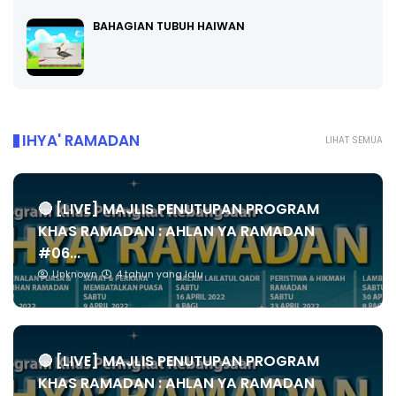
BAHAGIAN TUBUH HAIWAN
IHYA' RAMADAN
LIHAT SEMUA
🔴 [LIVE] MAJLIS PENUTUPAN PROGRAM
KHAS RAMADAN : AHLAN YA RAMADAN
#06...
Unknown
4 tahun yang lalu
🔴 [LIVE] MAJLIS PENUTUPAN PROGRAM
KHAS RAMADAN : AHLAN YA RAMADAN