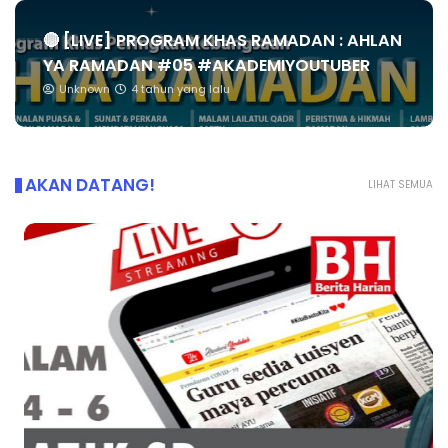
🔴 [LIVE] PROGRAM KHAS RAMADAN : AHLAN
YA RAMADAN #05 #AKADEMIYOUTUBER
Unknown
4 tahun yang lalu
AKAN DATANG!
LIHAT SEMUA