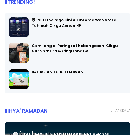
TRENDING!
🌟 PBD OnePage Kini di Chrome Web Store —
Tahniah Cikgu Aiman! 🌟
Gemilang di Peringkat Kebangsaan: Cikgu
Nur Shafura & Cikgu Shazw…
BAHAGIAN TUBUH HAIWAN
IHYA' RAMADAN
LIHAT SEMUA
🔴 [LIVE] MAJLIS PENUTUPAN PROGRAM