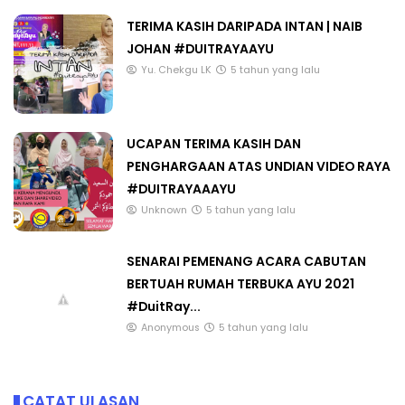
TERIMA KASIH DARIPADA INTAN | NAIB
JOHAN #DUITRAYAAYU
Yu. Chekgu LK
5 tahun yang lalu
UCAPAN TERIMA KASIH DAN
PENGHARGAAN ATAS UNDIAN VIDEO RAYA
#DUITRAYAAAYU
Unknown
5 tahun yang lalu
SENARAI PEMENANG ACARA CABUTAN
BERTUAH RUMAH TERBUKA AYU 2021
#DuitRay...
Anonymous
5 tahun yang lalu
CATAT ULASAN