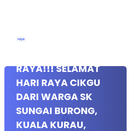
raya
WAH, SERONOKNYA
RAYA!!! SELAMAT
HARI RAYA CIKGU
DARI WARGA SK
SUNGAI BURONG,
KUALA KURAU,