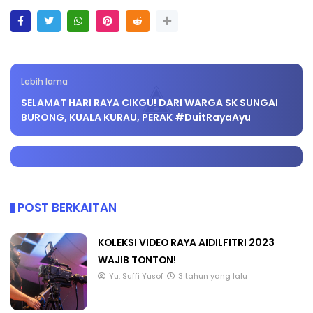
Lebih lama
SELAMAT HARI RAYA CIKGU! DARI WARGA SK SUNGAI
BURONG, KUALA KURAU, PERAK #DuitRayaAyu
POST BERKAITAN
KOLEKSI VIDEO RAYA AIDILFITRI 2023
WAJIB TONTON!
Yu. Suffi Yusof
3 tahun yang lalu