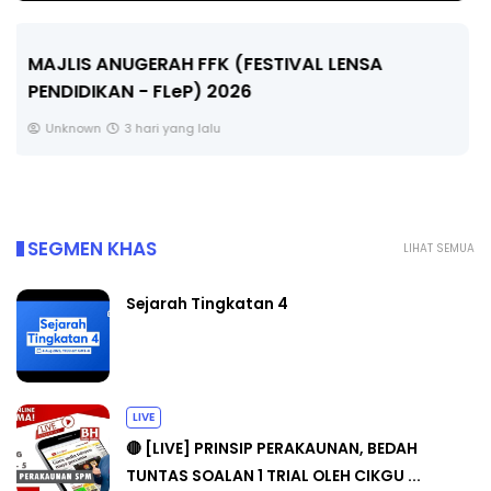
LIVE
🔴 [LIVE] MATEMATIK SR, WANG TAHUN 6 OLEH
CIKGU ANITA #ALLINONE #141 #...
Yu. Chekgu LK
5 hari yang lalu
SEGMEN KHAS
LIHAT SEMUA
Sejarah Tingkatan 4
LIVE
🔴 [LIVE] PRINSIP PERAKAUNAN, BEDAH
TUNTAS SOALAN 1 TRIAL OLEH CIKGU ...