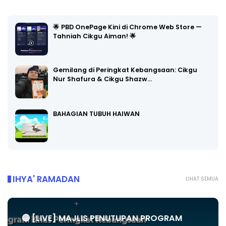
🌟 PBD OnePage Kini di Chrome Web Store —
Tahniah Cikgu Aiman! 🌟
Gemilang di Peringkat Kebangsaan: Cikgu
Nur Shafura & Cikgu Shazw…
BAHAGIAN TUBUH HAIWAN
IHYA' RAMADAN
LIHAT SEMUA
🔴 [LIVE] MAJLIS PENUTUPAN PROGRAM