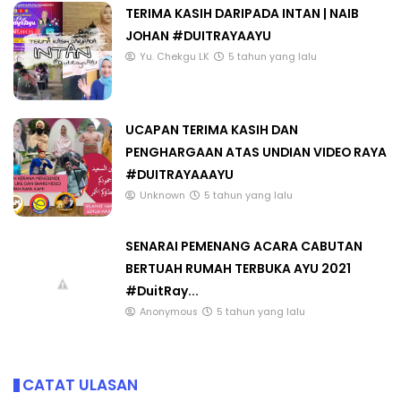
TERIMA KASIH DARIPADA INTAN | NAIB
JOHAN #DUITRAYAAYU
Yu. Chekgu LK
5 tahun yang lalu
UCAPAN TERIMA KASIH DAN
PENGHARGAAN ATAS UNDIAN VIDEO RAYA
#DUITRAYAAAYU
Unknown
5 tahun yang lalu
SENARAI PEMENANG ACARA CABUTAN
BERTUAH RUMAH TERBUKA AYU 2021
#DuitRay...
Anonymous
5 tahun yang lalu
CATAT ULASAN