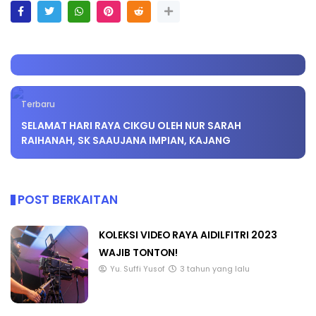
Terbaru
SELAMAT HARI RAYA CIKGU OLEH NUR SARAH
RAIHANAH, SK SAAUJANA IMPIAN, KAJANG
POST BERKAITAN
KOLEKSI VIDEO RAYA AIDILFITRI 2023
WAJIB TONTON!
Yu. Suffi Yusof
3 tahun yang lalu