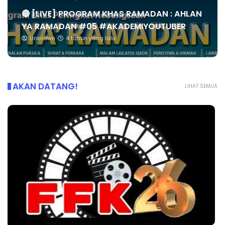
🔴 [LIVE] PROGRAM KHAS RAMADAN : AHLAN
YA RAMADAN #05 #AKADEMIYOUTUBER
Unknown
4 tahun yang lalu
AKAN DATANG!
LIHAT SEMUA