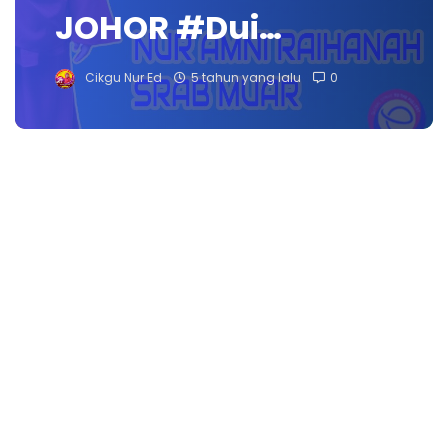
JOHOR #Dui…
Cikgu Nur Ed
5 tahun yang lalu
0