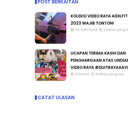
POST BERKAITAN
KOLEKSI VIDEO RAYA AIDILFIT
2023 WAJIB TONTON!
ICARA KORPORAT 3 : PROGRAM
KEYNOTE SPEAKER 
Yu. Suffi Yusof
3 tahun yang l
AKANAN SELAMAT DAN
TRANSFORMING 
ERKUALITI (AMALAN PER...
EDUCATION IN IN
THROUG...
UCAPAN TERIMA KASIH DAN
Unknown
9 hari yang lalu
PENGHARGAAN ATAS UNDIA
Unknown
9 hari ya
VIDEO RAYA #DUITRAYAAAY
Unknown
5 tahun yang lalu
CATAT ULASAN