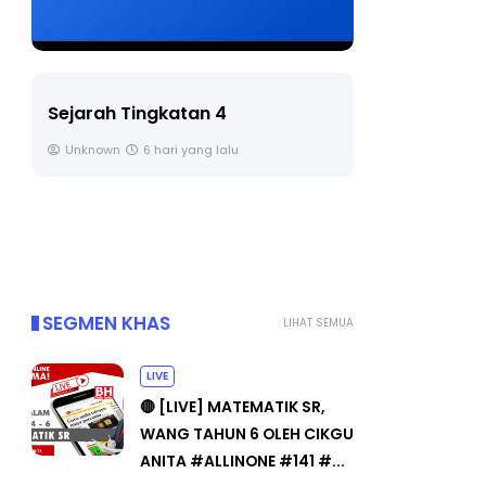
LIVE
BICARA PR
TIMBALAN
🔴 [LIVE] PRINSIP PERAKAUNAN,
PENDIDIKA
BEDAH TUNTAS SOALAN 1 TRIAL
OLEH CIKGU ...
Unknown
Yu. Chekgu LK
7 hari yang lalu
SEGMEN KHAS
LIHAT SEMUA
LIVE
🔴 [LIVE] MATEMATIK SR,
WANG TAHUN 6 OLEH CIKGU
ANITA #ALLINONE #141 #...