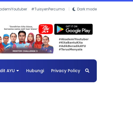
ademiYoutuber
#TuisyenPercuma
Dark mode
dit AYU
Hubungi
Privacy Policy