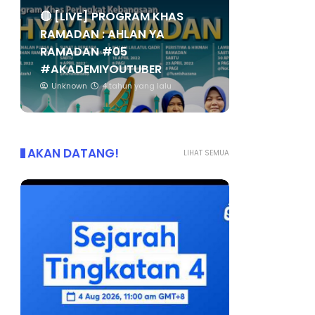
🔴 [LIVE] PROGRAM KHAS
RAMADAN : AHLAN YA
RAMADAN #05
#AKADEMIYOUTUBER
Unknown
4 tahun yang lalu
AKAN DATANG!
LIHAT SEMUA