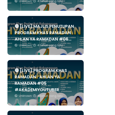
Unknown
4 tahun yang lalu
🔴 [LIVE] MAJLIS PENUTUPAN
PROGRAM KHAS RAMADAN :
AHLAN YA RAMADAN #06...
Unknown
4 tahun yang lalu
🔴 [LIVE] PROGRAM KHAS
RAMADAN : AHLAN YA
RAMADAN #05
#AKADEMIYOUTUBER
Unknown
4 tahun yang lalu