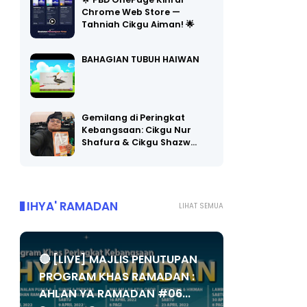
🌟 PBD OnePage Kini di
Chrome Web Store —
Tahniah Cikgu Aiman! 🌟
BAHAGIAN TUBUH HAIWAN
Gemilang di Peringkat
Kebangsaan: Cikgu Nur
Shafura & Cikgu Shazw…
IHYA' RAMADAN
LIHAT SEMUA
🔴 [LIVE] MAJLIS PENUTUPAN
PROGRAM KHAS RAMADAN :
AHLAN YA RAMADAN #06...