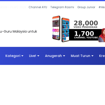
 OLEH CIKGU ANITA #ALLINONE #141 #...
Channel AYU
Telegram Rasmi
Group Junior
#Ak
uru-Guru Malaysia untuk
Kategori
Live!
Anugerah
Muat Turun
Kre