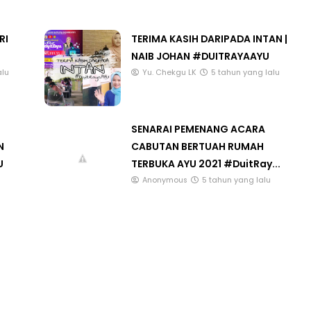
RI
TERIMA KASIH DARIPADA INTAN |
NAIB JOHAN #DUITRAYAAYU
3 :
Sejarah Tingkatan 4
alu
Yu. Chekgu LK
5 tahun yang lalu
PRIMARY
Unknown
6 hari yang lalu
DONESIA
SENARAI PEMENANG ACARA
N
CABUTAN BERTUAH RUMAH
ng lalu
U
TERBUKA AYU 2021 #DuitRay...
Anonymous
5 tahun yang lalu