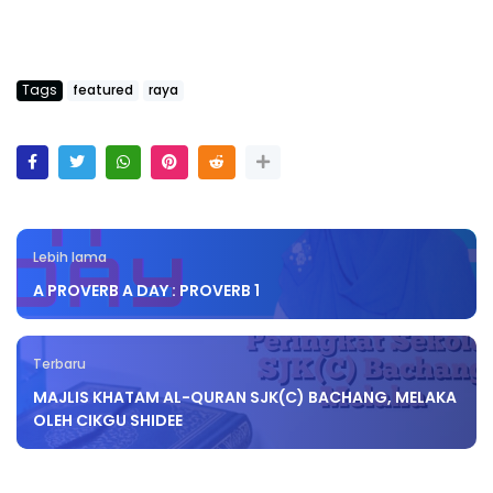
Tags
featured
raya
Lebih lama
A PROVERB A DAY : PROVERB 1
Terbaru
MAJLIS KHATAM AL-QURAN SJK(C) BACHANG, MELAKA
OLEH CIKGU SHIDEE