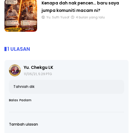
Kenapa dah nak pencen… baru saya
jumpa komuniti macam ni?
Yu. Suffi Yusof
4 bulan yang lalu
1 ULASAN
Yu. Chekgu LK
11/05/21, 5:29 PTG
Tahniah dik
Balas
Padam
Tambah ulasan