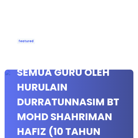
featured
UCAPAN RAYA BUAT
SEMUA GURU OLEH
HURULAIN
DURRATUNNASIM BT
MOHD SHAHRIMAN
HAFIZ (10 TAHUN