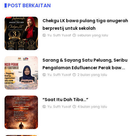
POST BERKAITAN
Chekgu LK bawa pulang tiga anugerah
berprestij untuk sekolah
Yu. Suffi Yusof
sebulan yang lalu
Sarang & Sayang Satu Peluang, Seribu
Pengalaman Edufluencer Perak baw...
Yu. Suffi Yusof
2 bulan yang lalu
“Saat Itu Dah Tiba…”
Yu. Suffi Yusof
4 bulan yang lalu