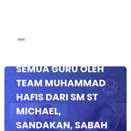
raya
UCAPAN RAYA BUAT
SEMUA GURU OLEH
TEAM MUHAMMAD
HAFIS DARI SM ST
MICHAEL,
SANDAKAN, SABAH