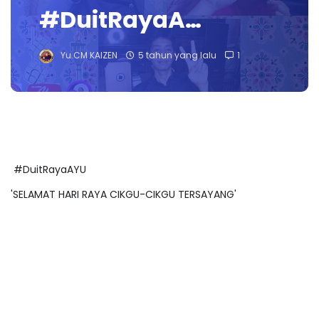
#DuitRayaA…
Yu.CM KAIZEN
5 tahun yang lalu
1
#DuitRayaAYU
'SELAMAT HARI RAYA CIKGU-CIKGU TERSAYANG'