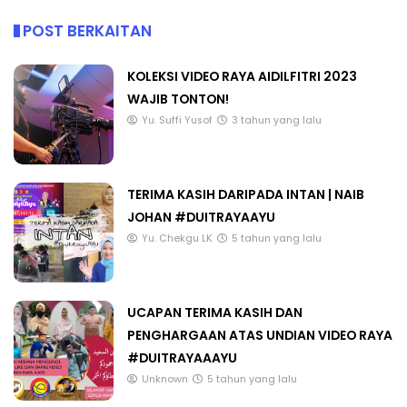
POST BERKAITAN
KOLEKSI VIDEO RAYA AIDILFITRI 2023
WAJIB TONTON!
Yu. Suffi Yusof
3 tahun yang lalu
TERIMA KASIH DARIPADA INTAN | NAIB
JOHAN #DUITRAYAAYU
Yu. Chekgu LK
5 tahun yang lalu
UCAPAN TERIMA KASIH DAN
PENGHARGAAN ATAS UNDIAN VIDEO RAYA
#DUITRAYAAAYU
Unknown
5 tahun yang lalu