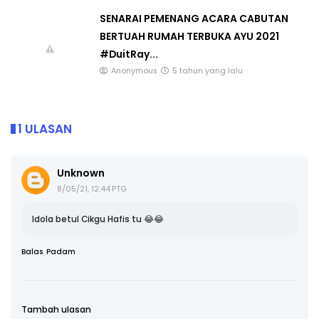
SENARAI PEMENANG ACARA CABUTAN
BERTUAH RUMAH TERBUKA AYU 2021
#DuitRay...
Anonymous
5 tahun yang lalu
1 ULASAN
Unknown
8/05/21, 12:44 PTG
Idola betul Cikgu Hafis tu 😂😂
Balas
Padam
Tambah ulasan