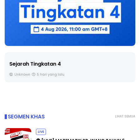
LIVE
🔴 [LIVE] PRINSIP PERAKAUNAN, BEDAH TUNTAS
SOALAN 1 TRIAL OLEH CIKGU ...
Yu. Chekgu LK
6 hari yang lalu
SEGMEN KHAS
LIHAT SEMUA
LIVE