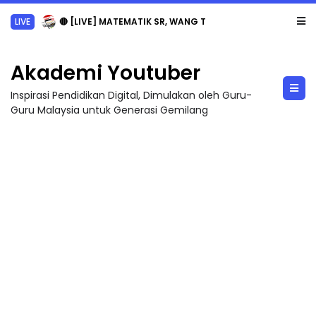
LIVE
🔴 [LIVE] MATEMATIK SR, WANG TAHUN 6 OLEH CIKGU ANITA #ALLINONE #141 #...
Akademi Youtuber
Inspirasi Pendidikan Digital, Dimulakan oleh Guru-
Guru Malaysia untuk Generasi Gemilang