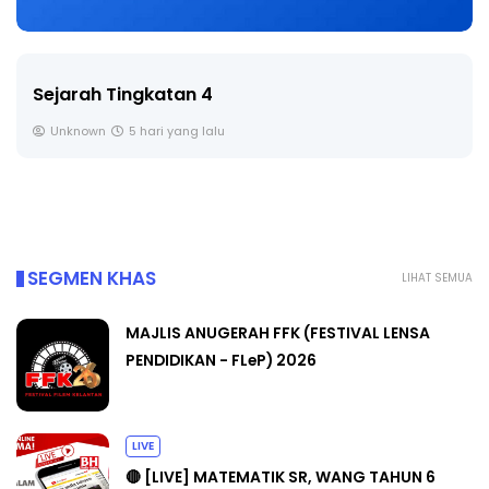
LIVE
🔴 [LIVE] PRINSIP PERAKAUNAN, BEDAH TUNTAS
SOALAN 1 TRIAL OLEH CIKGU ...
Yu. Chekgu LK
6 hari yang lalu
SEGMEN KHAS
LIHAT SEMUA
MAJLIS ANUGERAH FFK (FESTIVAL LENSA
PENDIDIKAN - FLeP) 2026
LIVE
🔴 [LIVE] MATEMATIK SR, WANG TAHUN 6