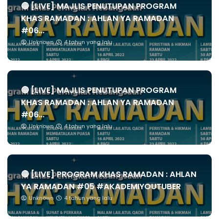
🔴 [LIVE] MAJLIS PENUTUPAN PROGRAM
KHAS RAMADAN : AHLAN YA RAMADAN
#06...
Unknown
4 tahun yang lalu
🔴 [LIVE] MAJLIS PENUTUPAN PROGRAM
KHAS RAMADAN : AHLAN YA RAMADAN
#06...
Unknown
4 tahun yang lalu
🔴 [LIVE] PROGRAM KHAS RAMADAN : AHLAN
YA RAMADAN #05 #AKADEMIYOUTUBER
Unknown
4 tahun yang lalu