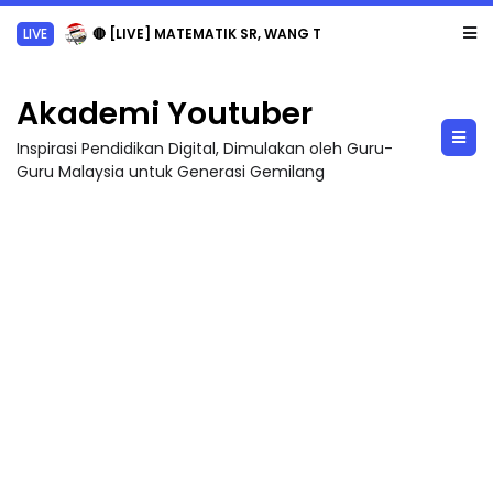
LIVE
🔴 [LIVE] MATEMATIK SR, WANG TAHUN 6 OLEH CIKGU ANITA #ALLINONE #141 #...
Akademi Youtuber
Inspirasi Pendidikan Digital, Dimulakan oleh Guru-
Guru Malaysia untuk Generasi Gemilang