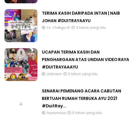
TERIMA KASIH DARIPADA INTAN | NAIB
JOHAN #DUITRAYAAYU
Yu. Chekgu LK
5 tahun yang lalu
UCAPAN TERIMA KASIH DAN
PENGHARGAAN ATAS UNDIAN VIDEO RAYA
#DUITRAYAAAYU
Unknown
5 tahun yang lalu
SENARAI PEMENANG ACARA CABUTAN
BERTUAH RUMAH TERBUKA AYU 2021
#DuitRay...
Anonymous
5 tahun yang lalu