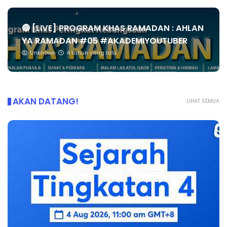
🔴 [LIVE] PROGRAM KHAS RAMADAN : AHLAN
YA RAMADAN #05 #AKADEMIYOUTUBER
Unknown
4 tahun yang lalu
AKAN DATANG!
LIHAT SEMUA