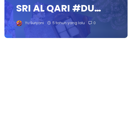
SRI AL QARI #DU…
Yu.Suryani
5 tahun yang lalu
0