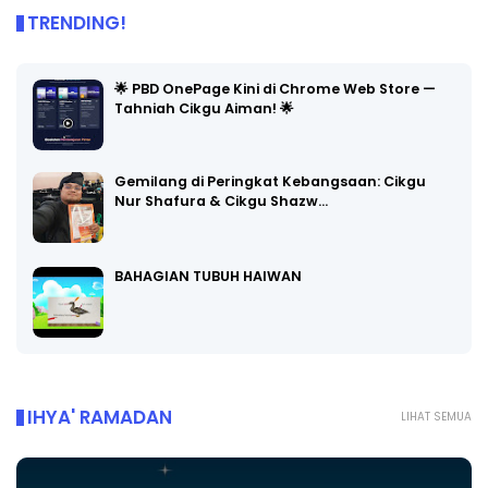
TRENDING!
🌟 PBD OnePage Kini di Chrome Web Store —
Tahniah Cikgu Aiman! 🌟
Gemilang di Peringkat Kebangsaan: Cikgu
Nur Shafura & Cikgu Shazw…
BAHAGIAN TUBUH HAIWAN
IHYA' RAMADAN
LIHAT SEMUA