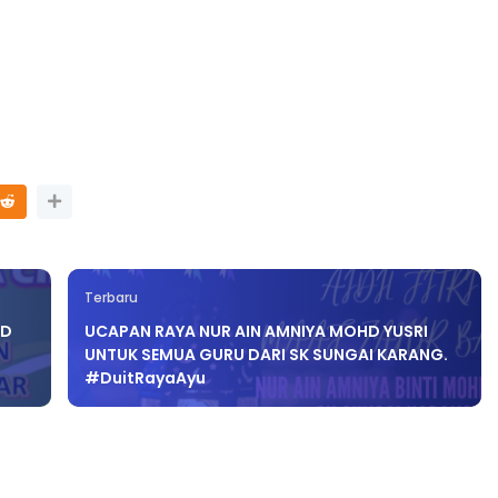
LIVE
gkatan 4
🔴 [LIVE] PRINSIP PERAKAUN
 hari yang lalu
BEDAH TUNTAS SOALAN 1 TR
OLEH CIKGU ...
Yu. Chekgu LK
7 hari yang lalu
Terbaru
AD
UCAPAN RAYA NUR AIN AMNIYA MOHD YUSRI
UNTUK SEMUA GURU DARI SK SUNGAI KARANG.
#DuitRayaAyu