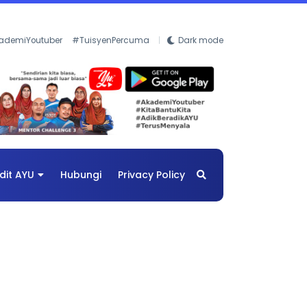
ademiYoutuber
#TuisyenPercuma
Dark mode
dit AYU
Hubungi
Privacy Policy