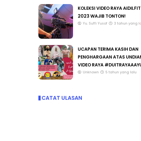
KOLEKSI VIDEO RAYA AIDILFIT
2023 WAJIB TONTON!
Yu. Suffi Yusof
3 tahun yang l
UCAPAN TERIMA KASIH DAN
PENGHARGAAN ATAS UNDIA
VIDEO RAYA #DUITRAYAAAY
Unknown
5 tahun yang lalu
CATAT ULASAN