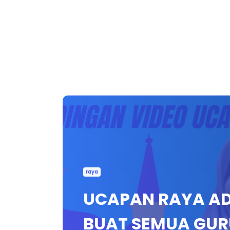
raya
UCAPAN RAYA AD
BUAT SEMUA GUR