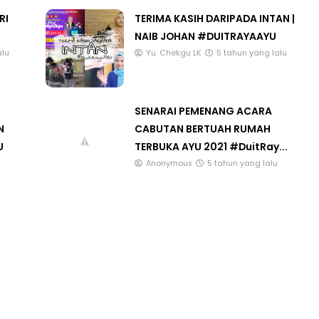
RI
TERIMA KASIH DARIPADA INTAN |
NAIB JOHAN #DUITRAYAAYU
alu
Yu. Chekgu LK
5 tahun yang lalu
SENARAI PEMENANG ACARA
N
CABUTAN BERTUAH RUMAH
U
TERBUKA AYU 2021 #DuitRay...
Anonymous
5 tahun yang lalu