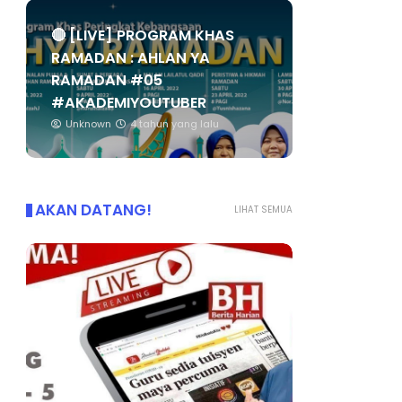
🔴 [LIVE] PROGRAM KHAS
RAMADAN : AHLAN YA
RAMADAN #05
#AKADEMIYOUTUBER
Unknown
4 tahun yang lalu
AKAN DATANG!
LIHAT SEMUA