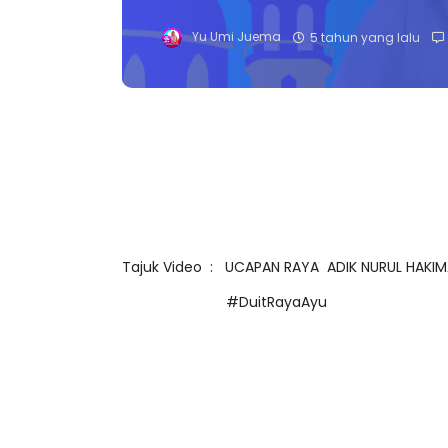
Yu Umi Juema
5 tahun yang lalu
Tajuk Video : UCAPAN RAYA ADIK NURUL HAKIM
#DuitRayaAyu