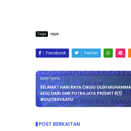
Tags
raya
KEYNOTE SPEAKER 3 :
Sejarah Tin
TRANSFORMING PRIMARY
Unknown
6
EDUCATION IN INDONESIA
Facebook
Twitter
THROUG...
Unknown
9 hari yang lalu
Lebih lama
SELAMAT HARI RAYA CIKGU OLEH MUHAMM
AFIQ DARI SMK PUTRAJAYA PRESINT 8(1)
#DUITRAYAAYU
POST BERKAITAN