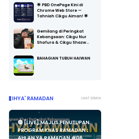
🌟 PBD OnePage Kini di
Chrome Web Store —
Tahniah Cikgu Aiman! 🌟
Gemilang di Peringkat
Kebangsaan: Cikgu Nur
Shafura & Cikgu Shazw…
BAHAGIAN TUBUH HAIWAN
IHYA' RAMADAN
LIHAT SEMUA
🔴 [LIVE] MAJLIS PENUTUPAN
PROGRAM KHAS RAMADAN :
AHLAN YA RAMADAN #06...