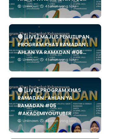
Unknown
4 tahun yang lalu
🔴 [LIVE] MAJLIS PENUTUPAN
PROGRAM KHAS RAMADAN :
AHLAN YA RAMADAN #06...
Unknown
4 tahun yang lalu
🔴 [LIVE] PROGRAM KHAS
RAMADAN : AHLAN YA
RAMADAN #05
#AKADEMIYOUTUBER
Unknown
4 tahun yang lalu