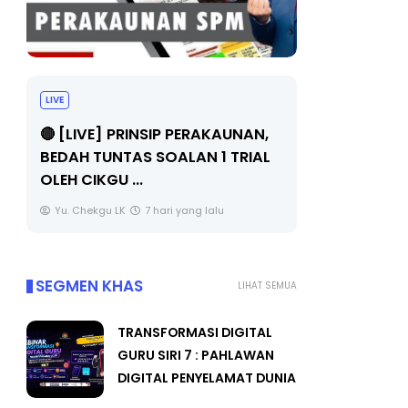
BICARA PROFESIONAL 8 :
BICA
TIMBALAN KETUA PENGARAH
MAK
AN,
PENDIDIKAN MALAYSIA
BERK
IAL
Unknown
9 hari yang lalu
Unk
SEGMEN KHAS
LIHAT SEMUA
TRANSFORMASI DIGITAL
GURU SIRI 7 : PAHLAWAN
DIGITAL PENYELAMAT DUNIA