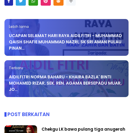
Lebih lama
UCAPAN SELAMAT HARI RAYA AIDILFITRI - MUHAMMAD
QAISH SHAFIE MUHAMMAD NAZRI, SK SRI AMAN PULAU
PINAN…
Terbaru
AIDILFITRI NORMA BAHARU - KHAIRA BAZLA' BINTI
MOHAMED RIZAR, SEK. REN. AGAMA BERSEPADU MUAR,
JO…
POST BERKAITAN
Chekgu LK bawa pulang tiga anugerah