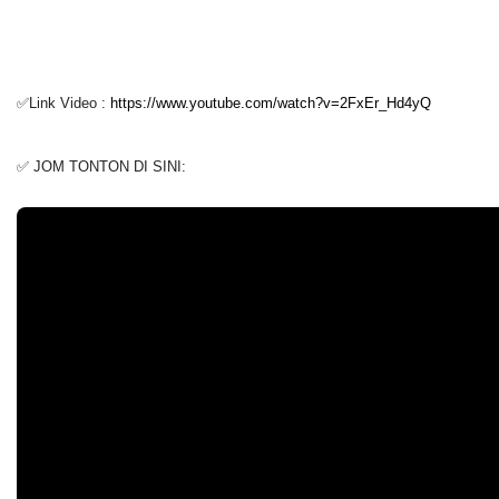
✅Link Video :
https://www.youtube.com/watch?v=2FxEr_Hd4yQ
✅ JOM TONTON DI SINI: