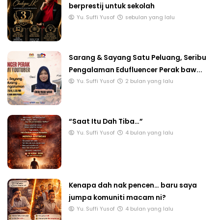
berprestij untuk sekolah
Yu. Suffi Yusof
sebulan yang lalu
Sarang & Sayang Satu Peluang, Seribu
Pengalaman Edufluencer Perak baw...
Yu. Suffi Yusof
2 bulan yang lalu
“Saat Itu Dah Tiba…”
Yu. Suffi Yusof
4 bulan yang lalu
Kenapa dah nak pencen… baru saya
jumpa komuniti macam ni?
Yu. Suffi Yusof
4 bulan yang lalu