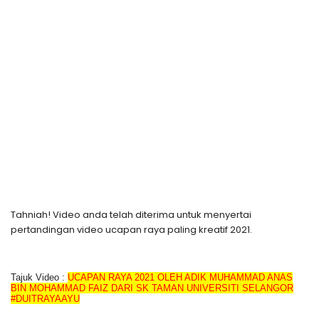
Tahniah! Video anda telah diterima untuk menyertai
pertandingan video ucapan raya paling kreatif 2021.
Tajuk Video :
UCAPAN RAYA 2021 OLEH ADIK MUHAMMAD ANAS
BIN MOHAMMAD FAIZ DARI SK TAMAN UNIVERSITI SELANGOR
#DUITRAYAAYU