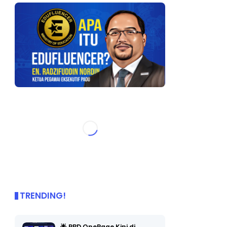
TRENDING!
🌟 PBD OnePage Kini di