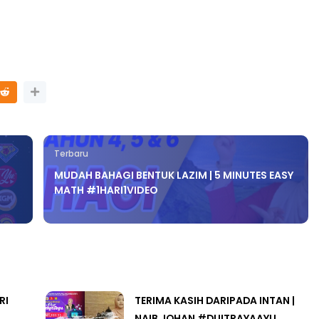
Terbaru
MUDAH BAHAGI BENTUK LAZIM | 5 MINUTES EASY
MATH #1HARI1VIDEO
RI
TERIMA KASIH DARIPADA INTAN |
NAIB JOHAN #DUITRAYAAYU