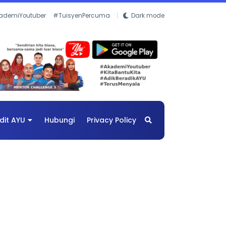
ademiYoutuber
#TuisyenPercuma
Dark mode
dit AYU
Hubungi
Privacy Policy