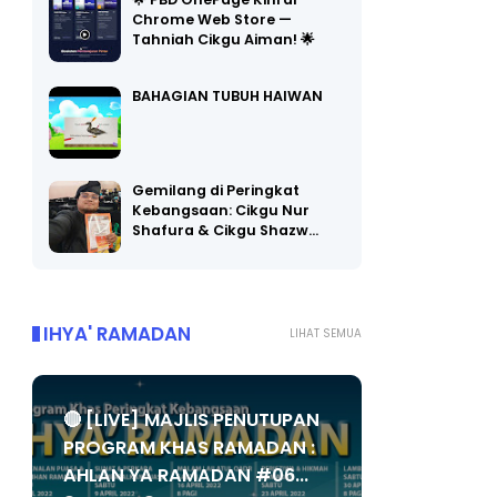
Chrome Web Store —
Tahniah Cikgu Aiman! 🌟
BAHAGIAN TUBUH HAIWAN
Gemilang di Peringkat
Kebangsaan: Cikgu Nur
Shafura & Cikgu Shazw…
IHYA' RAMADAN
LIHAT SEMUA
🔴 [LIVE] MAJLIS PENUTUPAN
PROGRAM KHAS RAMADAN :
AHLAN YA RAMADAN #06...