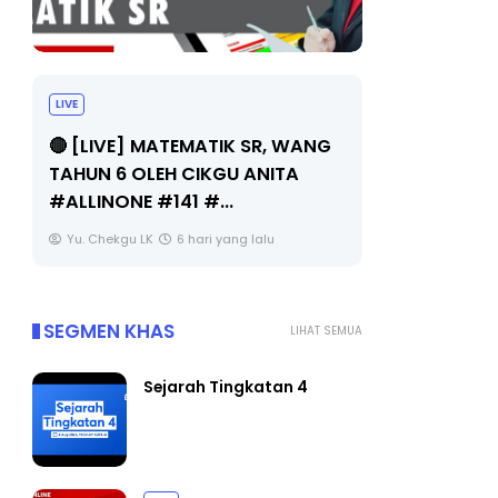
LIVE
Sejarah Ti
🔴 [LIVE] MATEMATIK SR, WANG
Unknown
TAHUN 6 OLEH CIKGU ANITA
#ALLINONE #141 #...
Yu. Chekgu LK
6 hari yang lalu
SEGMEN KHAS
LIHAT SEMUA
Sejarah Tingkatan 4