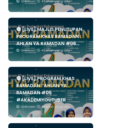
Unknown
4 tahun yang lalu
🔴 [LIVE] MAJLIS PENUTUPAN
PROGRAM KHAS RAMADAN :
AHLAN YA RAMADAN #06...
Unknown
4 tahun yang lalu
🔴 [LIVE] PROGRAM KHAS
RAMADAN : AHLAN YA
RAMADAN #05
#AKADEMIYOUTUBER
Unknown
4 tahun yang lalu