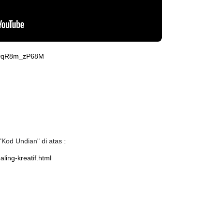
v=DqR8m_zP68M
Kod Undian" di atas :
ling-kreatif.html