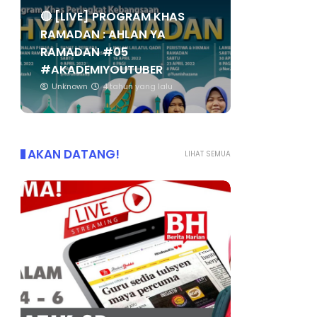
🔴 [LIVE] PROGRAM KHAS
RAMADAN : AHLAN YA
RAMADAN #05
#AKADEMIYOUTUBER
Unknown
4 tahun yang lalu
AKAN DATANG!
LIHAT SEMUA