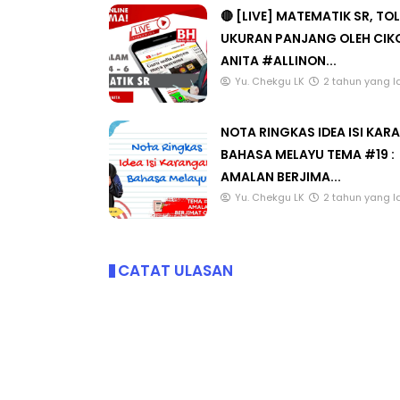
🔴 [LIVE] MATEMATIK SR, TO
UKURAN PANJANG OLEH CIK
ANITA #ALLINON...
Yu. Chekgu LK
2 tahun yang l
NOTA RINGKAS IDEA ISI KA
BAHASA MELAYU TEMA #19 :
AMALAN BERJIMA...
Yu. Chekgu LK
2 tahun yang l
CATAT ULASAN