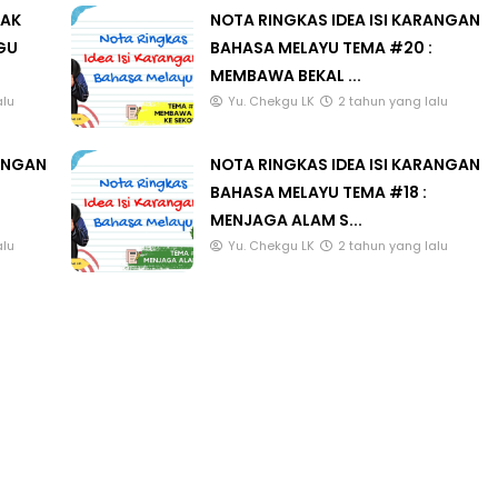
LAK
NOTA RINGKAS IDEA ISI KARANGAN
GU
BAHASA MELAYU TEMA #20 :
MEMBAWA BEKAL ...
alu
Yu. Chekgu LK
2 tahun yang lalu
RANGAN
NOTA RINGKAS IDEA ISI KARANGAN
BAHASA MELAYU TEMA #18 :
MENJAGA ALAM S...
alu
Yu. Chekgu LK
2 tahun yang lalu