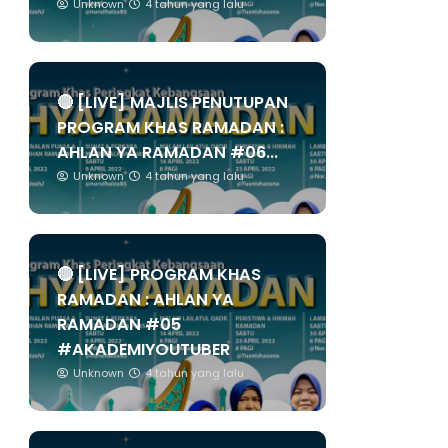
Unknown
4 tahun yang lalu
🔴 [LIVE] MAJLIS PENUTUPAN
PROGRAM KHAS RAMADAN :
AHLAN YA RAMADAN #06...
Unknown
4 tahun yang lalu
🔴 [LIVE] PROGRAM KHAS
RAMADAN : AHLAN YA
RAMADAN #05
#AKADEMIYOUTUBER
Unknown
4 tahun yang lalu