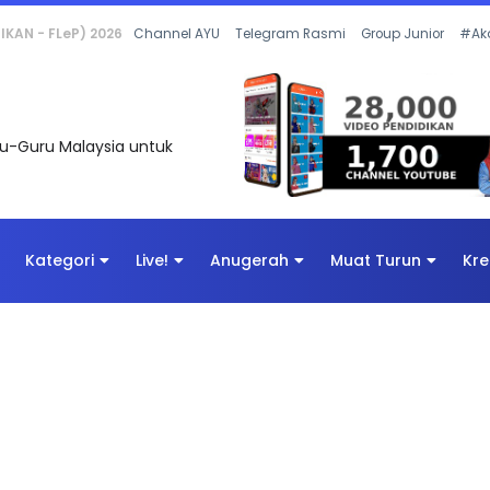
 OLEH CIKGU ANITA #ALLINONE #141 #...
Channel AYU
Telegram Rasmi
Group Junior
#Ak
uru-Guru Malaysia untuk
Kategori
Live!
Anugerah
Muat Turun
Kre