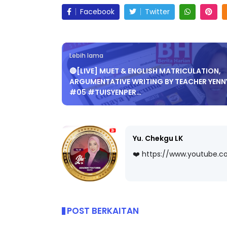
Facebook
Twitter
ICARA PROFESIONAL 8 :
BICARA KORPORA
Lebih lama
TIMBALAN KETUA PENGARAH
MAKANAN SELAM
🔴[LIVE] MUET & ENGLISH MATRICULATION,
ENDIDIKAN MALAYSIA
BERKUALITI (AMAL
ARGUMENTATIVE WRITING BY TEACHER YENN
#05 #TUISYENPER…
Unknown
9 hari yang lalu
Unknown
9 hari ya
Yu. Chekgu LK
❤️ https://www.youtube.
POST BERKAITAN