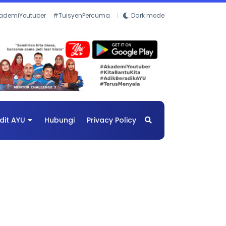
ademiYoutuber
#TuisyenPercuma
Dark mode
dit AYU
Hubungi
Privacy Policy