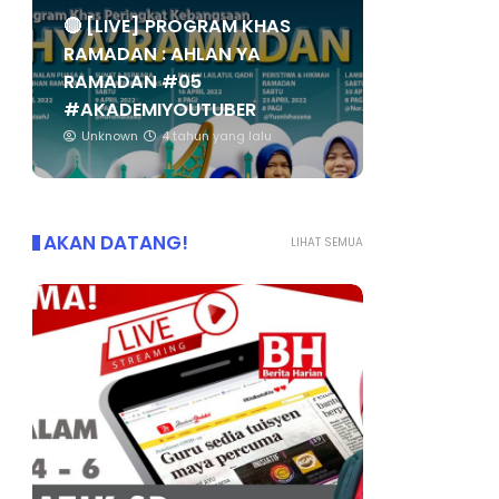
🔴 [LIVE] PROGRAM KHAS
RAMADAN : AHLAN YA
RAMADAN #05
#AKADEMIYOUTUBER
Unknown
4 tahun yang lalu
AKAN DATANG!
LIHAT SEMUA