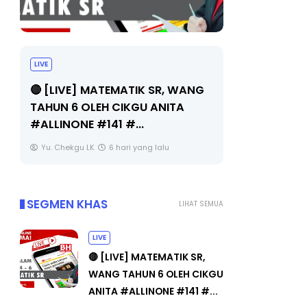
LIVE
Sejarah Tingkatan 4
🔴 [LIVE]
Unknown
6 hari yang lalu
BEDAH TUN
OLEH CIKGU
Yu. Chekgu 
SEGMEN KHAS
LIHAT SEMUA
LIVE
🔴 [LIVE] MATEMATIK SR,
WANG TAHUN 6 OLEH CIKGU
ANITA #ALLINONE #141 #...