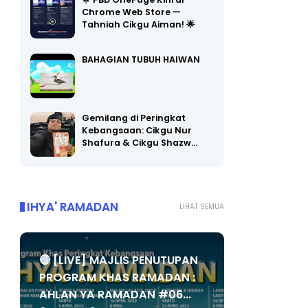
🌟 PBD OnePage Kini di
Chrome Web Store —
Tahniah Cikgu Aiman! 🌟
BAHAGIAN TUBUH HAIWAN
Gemilang di Peringkat
Kebangsaan: Cikgu Nur
Shafura & Cikgu Shazw…
IHYA' RAMADAN
LIHAT SEMUA
🔴 [LIVE] MAJLIS PENUTUPAN
PROGRAM KHAS RAMADAN :
AHLAN YA RAMADAN #06...