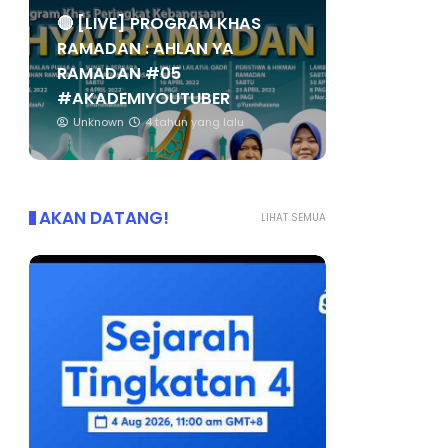
🔴 [LIVE] PROGRAM KHAS
RAMADAN : AHLAN YA
RAMADAN #05
#AKADEMIYOUTUBER
Unknown
4 tahun yang lalu
AKAN DATANG!
LIHAT SEMUA