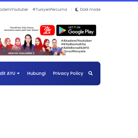
ademiYoutuber
#TuisyenPercuma
Dark mode
dit AYU
Hubungi
Privacy Policy