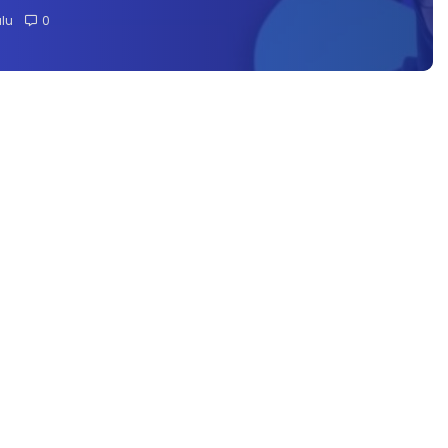
alu
0