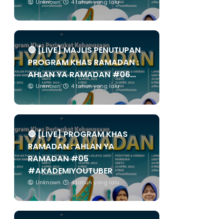
Unknown
4 tahun yang lalu
🔴 [LIVE] MAJLIS PENUTUPAN
PROGRAM KHAS RAMADAN :
AHLAN YA RAMADAN #06...
Unknown
4 tahun yang lalu
🔴 [LIVE] PROGRAM KHAS
RAMADAN : AHLAN YA
RAMADAN #05
#AKADEMIYOUTUBER
Unknown
4 tahun yang lalu