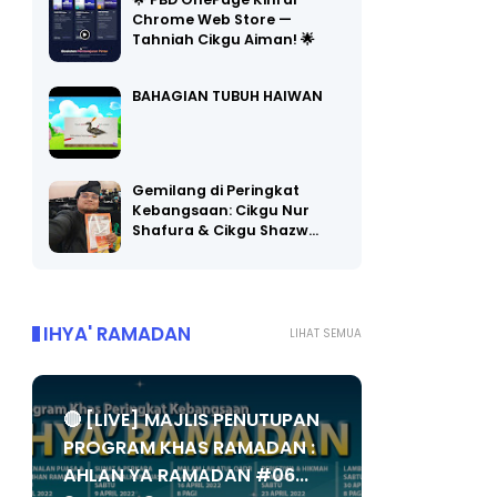
Chrome Web Store —
Tahniah Cikgu Aiman! 🌟
BAHAGIAN TUBUH HAIWAN
Gemilang di Peringkat
Kebangsaan: Cikgu Nur
Shafura & Cikgu Shazw…
IHYA' RAMADAN
LIHAT SEMUA
🔴 [LIVE] MAJLIS PENUTUPAN
PROGRAM KHAS RAMADAN :
AHLAN YA RAMADAN #06...