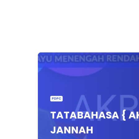
PDPC
TATABAHASA { A
JANNAH