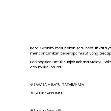
Kata Akronim merupakan satu bentuk kata 
mencantumkan beberapa huruf yang terdapa
Perkongsian untuk subjek Bahasa Melayu Se
dan murid-murid.
🍓BAHASA MELAYU :TATABAHASA
🍓TAJUK : AKRONIM
🌹Pautan Video 🌹