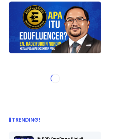
TRENDING!
🌟 PBD OnePage Kini di