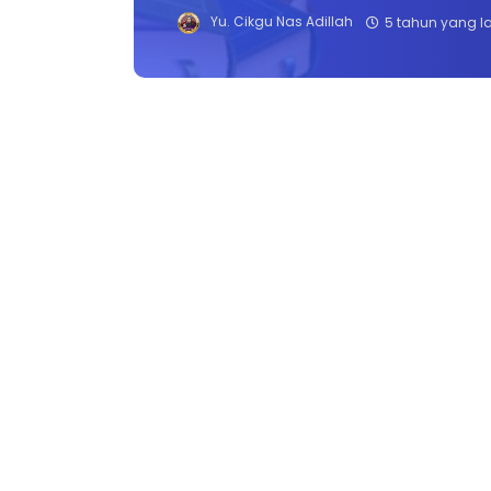
Yu. Cikgu Nas Adillah
5 tahun yang l