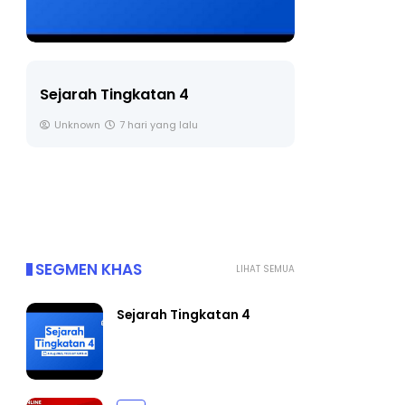
LIVE
Sejarah Tingkatan 4
🔴 [LIVE] 
Unknown
7 hari yang lalu
BEDAH TUN
OLEH CIKGU
Yu. Chekgu 
SEGMEN KHAS
LIHAT SEMUA
Sejarah Tingkatan 4