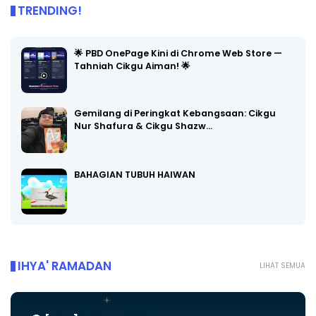
TRENDING!
🌟 PBD OnePage Kini di Chrome Web Store —
Tahniah Cikgu Aiman! 🌟
Gemilang di Peringkat Kebangsaan: Cikgu
Nur Shafura & Cikgu Shazw…
BAHAGIAN TUBUH HAIWAN
IHYA' RAMADAN
LIHAT SEMUA