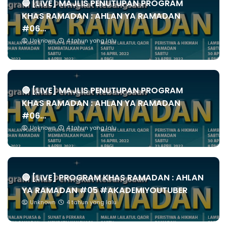
🔴 [LIVE] MAJLIS PENUTUPAN PROGRAM
KHAS RAMADAN : AHLAN YA RAMADAN
#06...
Unknown
4 tahun yang lalu
🔴 [LIVE] MAJLIS PENUTUPAN PROGRAM
KHAS RAMADAN : AHLAN YA RAMADAN
#06...
Unknown
4 tahun yang lalu
🔴 [LIVE] PROGRAM KHAS RAMADAN : AHLAN
YA RAMADAN #05 #AKADEMIYOUTUBER
Unknown
4 tahun yang lalu