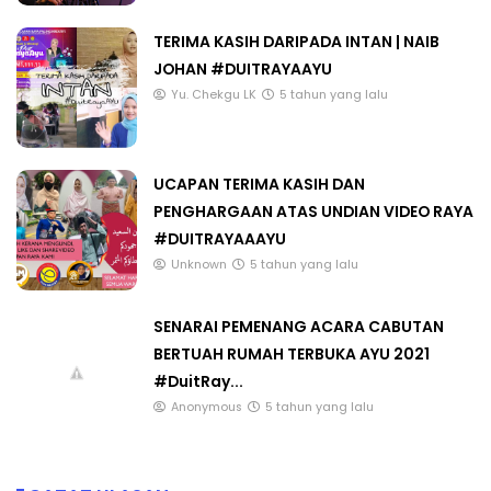
TERIMA KASIH DARIPADA INTAN | NAIB
JOHAN #DUITRAYAAYU
Yu. Chekgu LK
5 tahun yang lalu
UCAPAN TERIMA KASIH DAN
PENGHARGAAN ATAS UNDIAN VIDEO RAYA
#DUITRAYAAAYU
Unknown
5 tahun yang lalu
SENARAI PEMENANG ACARA CABUTAN
BERTUAH RUMAH TERBUKA AYU 2021
#DuitRay...
Anonymous
5 tahun yang lalu