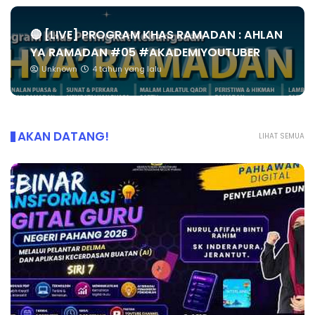
🔴 [LIVE] PROGRAM KHAS RAMADAN : AHLAN
YA RAMADAN #05 #AKADEMIYOUTUBER
Unknown
4 tahun yang lalu
AKAN DATANG!
LIHAT SEMUA