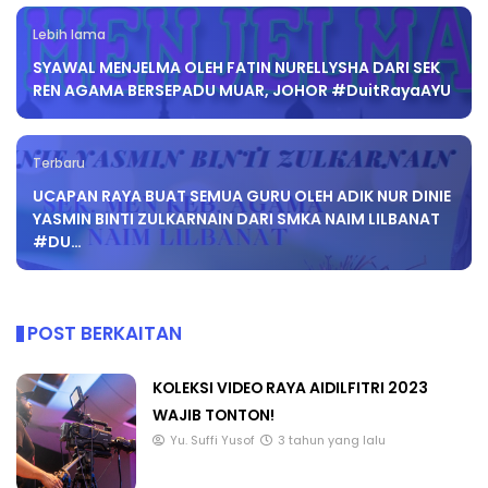
Lebih lama
SYAWAL MENJELMA OLEH FATIN NURELLYSHA DARI SEK
REN AGAMA BERSEPADU MUAR, JOHOR #DuitRayaAYU
Terbaru
UCAPAN RAYA BUAT SEMUA GURU OLEH ADIK NUR DINIE
YASMIN BINTI ZULKARNAIN DARI SMKA NAIM LILBANAT
#DU…
POST BERKAITAN
KOLEKSI VIDEO RAYA AIDILFITRI 2023
WAJIB TONTON!
Yu. Suffi Yusof
3 tahun yang lalu