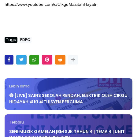
https://www.youtube.com/c/CikguMasitahHayati
Tags
PDPC
Lebih lama
🔴 [LIVE] SAINS SEKOLAH RENDAH, ELEKTRIK OLEH CIKGU
HIDAYAH #10 #TUISYEN PERCUMA
Terbaru
SENI MUZIK GAMELAN |BM SJK TAHUN 4 | TEMA 4 | UNIT