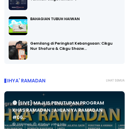
BAHAGIAN TUBUH HAIWAN
Gemilang di Peringkat Kebangsaan: Cikgu
Nur Shafura & Cikgu Shazw…
IHYA' RAMADAN
LIHAT SEMUA
🔴 [LIVE] MAJLIS PENUTUPAN PROGRAM
KHAS RAMADAN : AHLAN YA RAMADAN
#06...
Unknown
4 tahun yang lalu