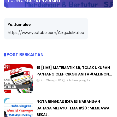
11OLEH CIKGU FATIN ZULKIFLI
Yu. Jamalee
https://www.youtube.com/CikguJaMaLee
POST BERKAITAN
🔴 [LIVE] MATEMATIK SR, TOLAK UKURAN
PANJANG OLEH CIKGU ANITA #ALLINON...
Yu. Chekgu LK
2 tahun yang lalu
NOTA RINGKAS IDEA ISI KARANGAN
BAHASA MELAYU TEMA #20 : MEMBAWA
BEKAL ...