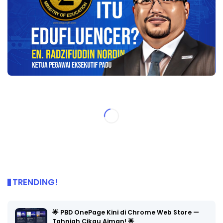
TRENDING!
🌟 PBD OnePage Kini di Chrome Web Store —
Tahniah Cikgu Aiman! 🌟