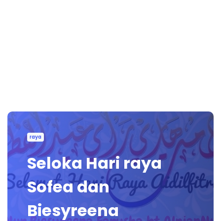
raya
Seloka Hari raya
Sofea dan
Biesyreena