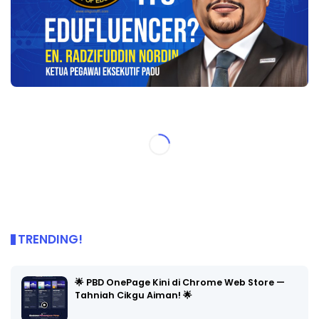
TRENDING!
🌟 PBD OnePage Kini di Chrome Web Store —
Tahniah Cikgu Aiman! 🌟