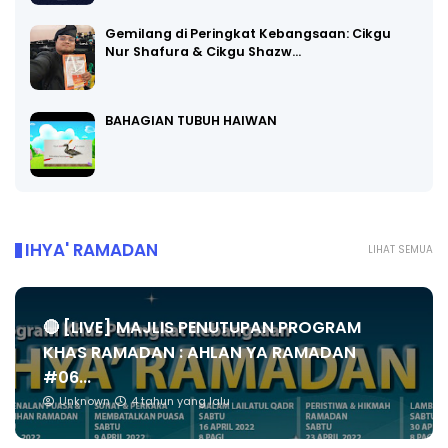
Gemilang di Peringkat Kebangsaan: Cikgu
Nur Shafura & Cikgu Shazw…
BAHAGIAN TUBUH HAIWAN
IHYA' RAMADAN
LIHAT SEMUA
🔴 [LIVE] MAJLIS PENUTUPAN PROGRAM
KHAS RAMADAN : AHLAN YA RAMADAN
#06...
Unknown
4 tahun yang lalu