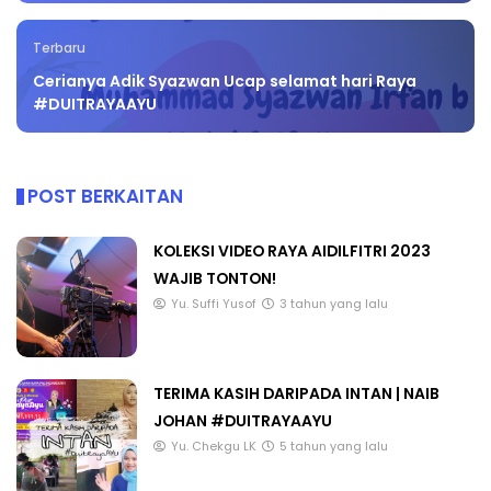
Terbaru
Cerianya Adik Syazwan Ucap selamat hari Raya
#DUITRAYAAYU
POST BERKAITAN
KOLEKSI VIDEO RAYA AIDILFITRI 2023
WAJIB TONTON!
Yu. Suffi Yusof
3 tahun yang lalu
TERIMA KASIH DARIPADA INTAN | NAIB
JOHAN #DUITRAYAAYU
Yu. Chekgu LK
5 tahun yang lalu