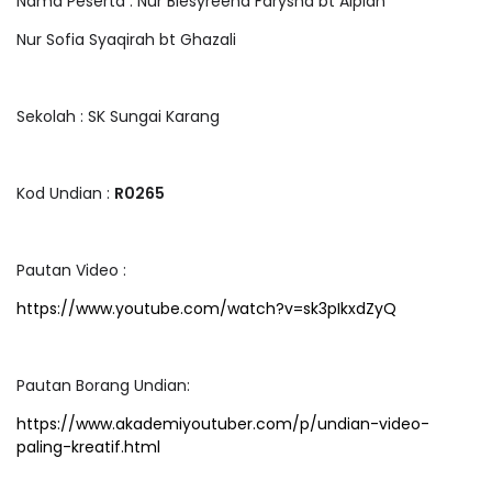
Nama Peserta : Nur Biesyreena Farysha bt Alpian
Nur Sofia Syaqirah bt Ghazali
Sekolah : SK Sungai Karang
Kod Undian :
R0265
Pautan Video :
https://www.youtube.com/watch?v=sk3pIkxdZyQ
Pautan Borang Undian:
https://www.akademiyoutuber.com/p/undian-video-
paling-kreatif.html