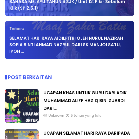
BAHASA MELAYU TAHUN 6 SJK / Unit 12: Fikir Sebelum
Klik (SP 2.5.1)
Terbaru
SELAMAT HARI RAYA AIDILFITRI OLEH NURUL NAZIRAH
SOFIA BINTI AHMAD NAZRUL DARI SK MANJOI SATU,
IPOH …
POST BERKAITAN
UCAPAN KHAS UNTUK GURU DARI ADIK
MUHAMMAD ALIFF HAZIQ BIN IZUARDI
DARI...
Unknown
5 tahun yang lalu
UCAPAN SELAMAT HARI RAYA DARIPADA