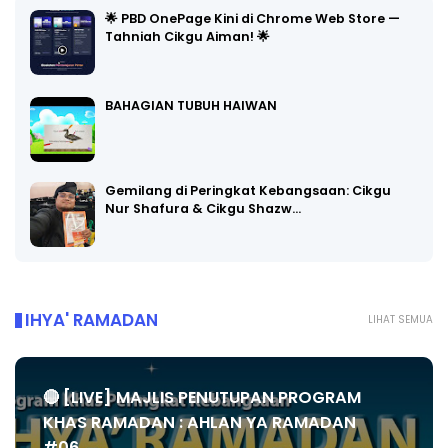
🌟 PBD OnePage Kini di Chrome Web Store —
Tahniah Cikgu Aiman! 🌟
BAHAGIAN TUBUH HAIWAN
Gemilang di Peringkat Kebangsaan: Cikgu
Nur Shafura & Cikgu Shazw…
IHYA' RAMADAN
LIHAT SEMUA
🔴 [LIVE] MAJLIS PENUTUPAN PROGRAM
KHAS RAMADAN : AHLAN YA RAMADAN
#06...