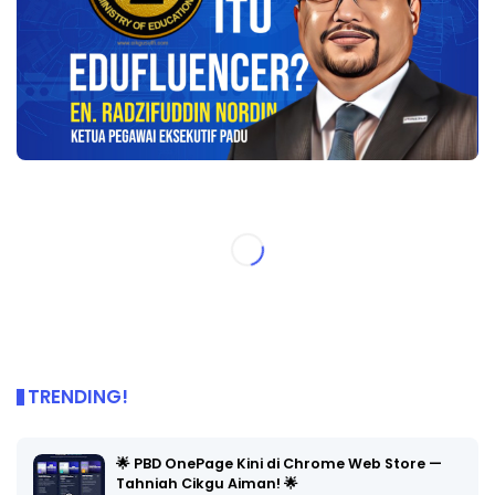
TRENDING!
🌟 PBD OnePage Kini di Chrome Web Store —
Tahniah Cikgu Aiman! 🌟