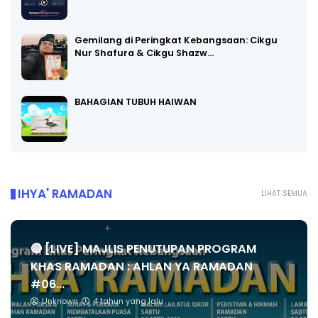
Gemilang di Peringkat Kebangsaan: Cikgu
Nur Shafura & Cikgu Shazw…
BAHAGIAN TUBUH HAIWAN
IHYA' RAMADAN
LIHAT SEMUA
🔴 [LIVE] MAJLIS PENUTUPAN PROGRAM
KHAS RAMADAN : AHLAN YA RAMADAN
#06...
Unknown
4 tahun yang lalu