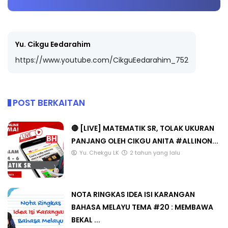
Yu. Cikgu Eedarahim
https://www.youtube.com/CikguEedarahim_752
POST BERKAITAN
🔴 [LIVE] MATEMATIK SR, TOLAK UKURAN
PANJANG OLEH CIKGU ANITA #ALLINON...
Yu. Chekgu LK
2 tahun yang lalu
NOTA RINGKAS IDEA ISI KARANGAN
BAHASA MELAYU TEMA #20 : MEMBAWA
BEKAL ...