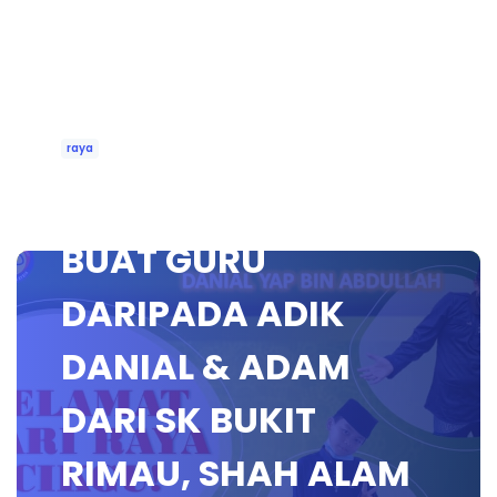
raya
SALAM EIDULFITRI
BUAT GURU
DARIPADA ADIK
DANIAL & ADAM
DARI SK BUKIT
RIMAU, SHAH ALAM