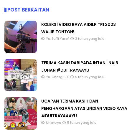
POST BERKAITAN
KOLEKSI VIDEO RAYA AIDILFITRI 2023
WAJIB TONTON!
Yu. Suffi Yusof
3 tahun yang lalu
TERIMA KASIH DARIPADA INTAN | NAIB
JOHAN #DUITRAYAAYU
Yu. Chekgu LK
5 tahun yang lalu
UCAPAN TERIMA KASIH DAN
PENGHARGAAN ATAS UNDIAN VIDEO RAYA
#DUITRAYAAAYU
Unknown
5 tahun yang lalu