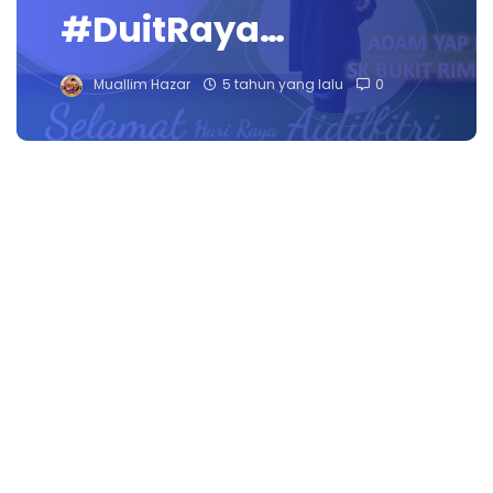
#DuitRaya…
Muallim Hazar
5 tahun yang lalu
0