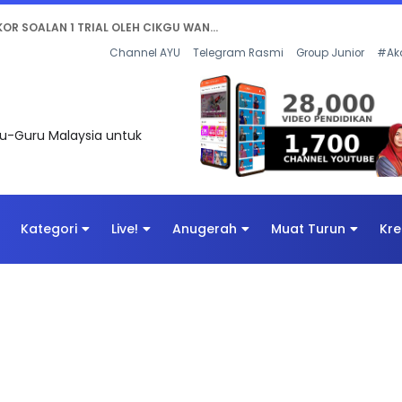
AN DIGITAL PENYELAMAT DUNIA
Channel AYU
Telegram Rasmi
Group Junior
#Ak
uru-Guru Malaysia untuk
Kategori
Live!
Anugerah
Muat Turun
Kre