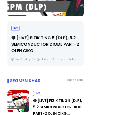
LIVE
TRANSFO
SIRI 7 :
🔴 [LIVE] PRINSIP PERAKAUNAN,
PENYEL
2
PECUT SKOR SOALAN 1 TRIAL
OLEH CIKGU WAN...
Unknown
Yu. Chekgu LK
dalam 17 jam yang lalu
SEGMEN KHAS
LIHAT SEMUA
LIVE
🔴 [LIVE] FIZIK TING 5 (DLP),
5.2 SEMICONDUCTOR DIODE
PART-2 OLEH CIKG...