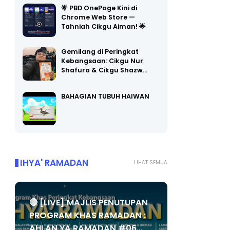
🌟 PBD OnePage Kini di
Chrome Web Store —
Tahniah Cikgu Aiman! 🌟
Gemilang di Peringkat
Kebangsaan: Cikgu Nur
Shafura & Cikgu Shazw…
BAHAGIAN TUBUH HAIWAN
IHYA' RAMADAN
LIHAT SEMUA
🔴 [LIVE] MAJLIS PENUTUPAN
PROGRAM KHAS RAMADAN :
AHLAN YA RAMADAN #06...