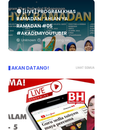
🔴 [LIVE] PROGRAM KHAS
RAMADAN : AHLAN YA
RAMADAN #05
#AKADEMIYOUTUBER
Unknown
4 tahun yang lalu
AKAN DATANG!
LIHAT SEMUA