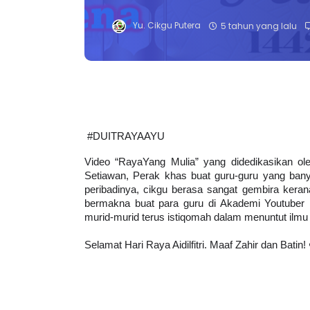
Yu. Cikgu Putera
5 tahun yang lalu
#DUITRAYAAYU 
Video “RayaYang Mulia” yang didedikasikan ole
Setiawan, Perak khas buat guru-guru yang bany
peribadinya, cikgu berasa sangat gembira keran
bermakna buat para guru di Akademi Youtuber
murid-murid terus istiqomah dalam menuntut ilm
Selamat Hari Raya Aidilfitri. Maaf Zahir dan Batin!