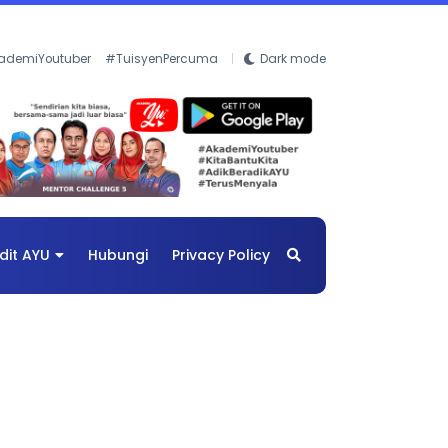
ademiYoutuber
#TuisyenPercuma
Dark mode
dit AYU
Hubungi
Privacy Policy