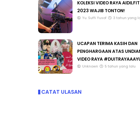
KOLEKSI VIDEO RAYA AIDILFIT
2023 WAJIB TONTON!
Yu. Suffi Yusof
3 tahun yang l
LIVE
MAJLIS ANUGERAH FFK
UCAPAN TERIMA KASIH DAN
(FESTIVAL LENSA PENDIDIKAN -
🔴 [LIVE] MAT
PENGHARGAAN ATAS UNDIA
FLeP) 2026
TAHUN 6 OLEH 
VIDEO RAYA #DUITRAYAAAY
#ALLINONE #141
Unknown
6 hari yang lalu
Unknown
5 tahun yang lalu
Yu. Chekgu LK
8
CATAT ULASAN