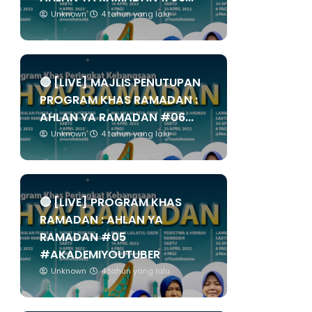
Unknown
4 tahun yang lalu
🔴 [LIVE] MAJLIS PENUTUPAN
PROGRAM KHAS RAMADAN :
AHLAN YA RAMADAN #06...
Unknown
4 tahun yang lalu
🔴 [LIVE] PROGRAM KHAS
RAMADAN : AHLAN YA
RAMADAN #05
#AKADEMIYOUTUBER
Unknown
4 tahun yang lalu