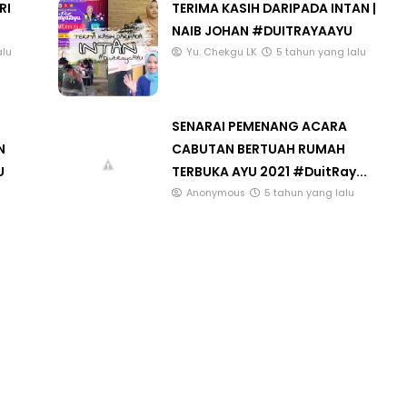
RI
TERIMA KASIH DARIPADA INTAN |
NAIB JOHAN #DUITRAYAAYU
alu
Yu. Chekgu LK
5 tahun yang lalu
LIVE
SENARAI PEMENANG ACARA
EMATIK SR, WANG
🔴 [LIVE] FIZIK TING 5 (DLP), 5.2
N
CABUTAN BERTUAH RUMAH
CIKGU ANITA
SEMICONDUCTOR DIODE PART-
U
TERBUKA AYU 2021 #DuitRay...
 #...
OLEH CIKG...
Anonymous
5 tahun yang lalu
 hari yang lalu
Yu. Chekgu LK
dalam 17 jam yang lalu