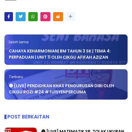
Lebih lama
CAHAYA KEHARMONIAN| BM TAHUN 3 SK | TEMA 4:
PERPADUAN | UNIT 11 OLEH CIKGU AFIFAH AZIZAN
Terbaru
🔴 [LIVE] PENDIDIKAN KHAS PENGURUSAN DIRI OLEH
CIKGU ROZI #24 #TUISYENPERCUMA
POST BERKAITAN
🔴 [LIVE] MATEMATIK SR, TOLAK UKURAN