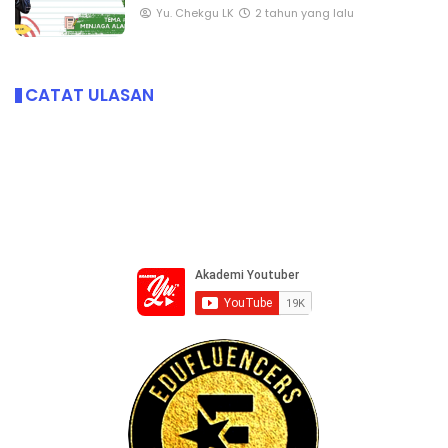
Yu. Chekgu LK
2 tahun yang lalu
CATAT ULASAN