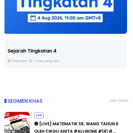
LIVE
🔴 [LIVE] PRINSIP PERAKAUNAN, BEDAH TUNTAS
SOALAN 1 TRIAL OLEH CIKGU ...
Yu. Chekgu LK
8 hari yang lalu
SEGMEN KHAS
LIHAT SEMUA
LIVE
🔴 [LIVE] MATEMATIK SR, WANG TAHUN 6
OLEH CIKGU ANITA #ALLINONE #141 #...