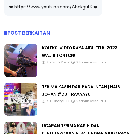
❤️ https://www.youtube.com/ChekguLK ❤️
POST BERKAITAN
KOLEKSI VIDEO RAYA AIDILFITRI 2023
WAJIB TONTON!
Yu. Suffi Yusof
3 tahun yang lalu
TERIMA KASIH DARIPADA INTAN | NAIB
JOHAN #DUITRAYAAYU
Yu. Chekgu LK
5 tahun yang lalu
UCAPAN TERIMA KASIH DAN
PENGHARGAAN ATAS UNDIAN VIDEO RAYA