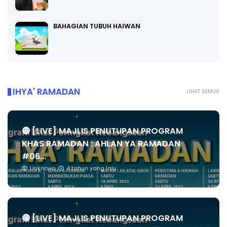
BAHAGIAN TUBUH HAIWAN
IHYA' RAMADAN
LIHAT SEMUA
🔴 [LIVE] MAJLIS PENUTUPAN PROGRAM
KHAS RAMADAN : AHLAN YA RAMADAN
#06...
Unknown
4 tahun yang lalu
🔴 [LIVE] MAJLIS PENUTUPAN PROGRAM