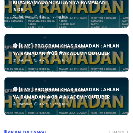
KHAS RAMADAN : AHLAN YA RAMADAN
#06...
Unknown
4 tahun yang lalu
🔴 [LIVE] PROGRAM KHAS RAMADAN : AHLAN
YA RAMADAN #05 #AKADEMIYOUTUBER
Unknown
4 tahun yang lalu
🔴 [LIVE] PROGRAM KHAS RAMADAN : AHLAN
YA RAMADAN #05 #AKADEMIYOUTUBER
Unknown
4 tahun yang lalu
AKAN DATANG!
LIHAT SEMUA