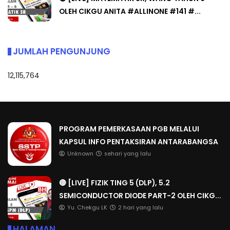
OLEH CIKGU ANITA #ALLINONE #141 #...
JUMLAH PENGUNJUNG
12,115,764
PROGRAM PEMERKASAAN PGB MELALUI
KAPSUL INFO PENTAKSIRAN ANTARABANGSA
Unknown
sehari yang lalu
🔴 [LIVE] FIZIK TING 5 (DLP), 5.2
SEMICONDUCTOR DIODE PART-2 OLEH CIKG...
Yu. Chekgu LK
2 hari yang lalu
HALAMAN