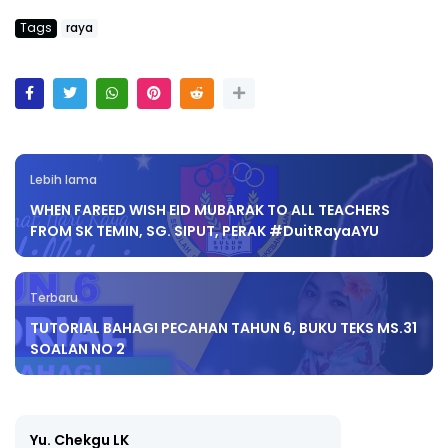
Tags
raya
Lebih lama
WHEN FAREED WISH EID MUBARAK TO ALL TEACHERS
FROM SK TEMIN, SG. SIPUT, PERAK #DuitRayaAYU
Terbaru
TUTORIAL BAHAGI PECAHAN TAHUN 6, BUKU TEKS MS.31
SOALAN NO 2
Yu. Chekgu LK