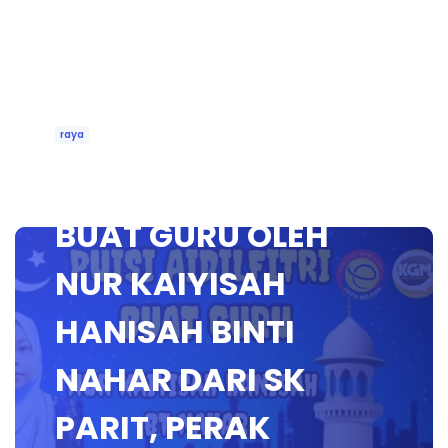
raya
PUISI AIDILFITRI
BUAT GURU OLEH
NUR KAIYISAH
HANISAH BINTI
NAHAR DARI SK
PARIT, PERAK