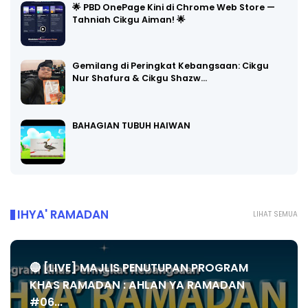
🌟 PBD OnePage Kini di Chrome Web Store —
Tahniah Cikgu Aiman! 🌟
Gemilang di Peringkat Kebangsaan: Cikgu
Nur Shafura & Cikgu Shazw…
BAHAGIAN TUBUH HAIWAN
IHYA' RAMADAN
LIHAT SEMUA
🔴 [LIVE] MAJLIS PENUTUPAN PROGRAM
KHAS RAMADAN : AHLAN YA RAMADAN
#06...