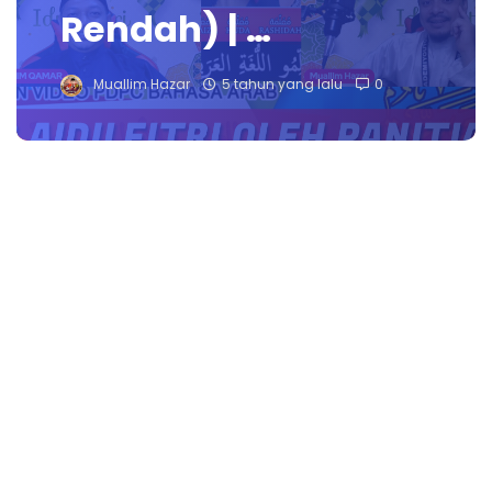
Rendah) | …
Muallim Hazar
5 tahun yang lalu
0