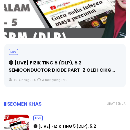
LIVE
🔴 [LIVE] PRINSIP PERAKAUNAN, PECUT SKOR
SOALAN 1 TRIAL OLEH CIKGU WAN...
Yu. Chekgu LK
3 hari yang lalu
SEGMEN KHAS
LIHAT SEMUA
LIVE
🔴 [LIVE] FIZIK TING 5 (DLP), 5.2