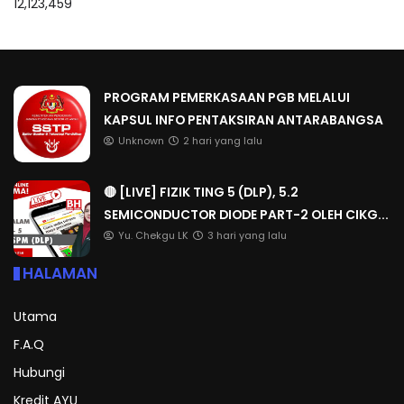
12,123,459
PROGRAM PEMERKASAAN PGB MELALUI
KAPSUL INFO PENTAKSIRAN ANTARABANGSA
Unknown
2 hari yang lalu
🔴 [LIVE] FIZIK TING 5 (DLP), 5.2
SEMICONDUCTOR DIODE PART-2 OLEH CIKG...
Yu. Chekgu LK
3 hari yang lalu
HALAMAN
Utama
F.A.Q
Hubungi
Kredit AYU