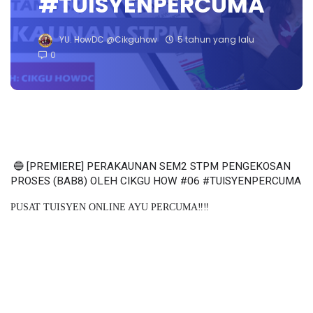
#TUISYENPERCUMA
YU. HowDC @Cikguhow
5 tahun yang lalu
0
🔵
[PREMIERE] PERAKAUNAN SEM2 STPM PENGEKOSAN
PROSES (BAB8) OLEH CIKGU HOW #06 #TUISYENPERCUMA
PUSAT TUISYEN ONLINE AYU PERCUMA‼️‼️