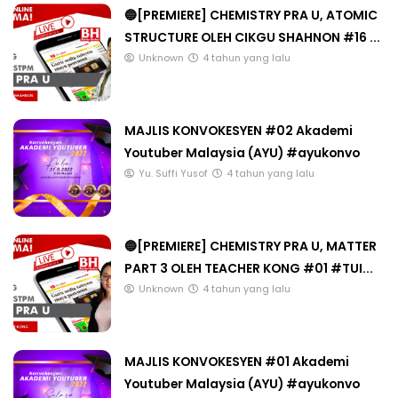
🔵[PREMIERE] CHEMISTRY PRA U, ATOMIC
STRUCTURE OLEH CIKGU SHAHNON #16 ...
Unknown
4 tahun yang lalu
MAJLIS KONVOKESYEN #02 Akademi
Youtuber Malaysia (AYU) #ayukonvo
Yu. Suffi Yusof
4 tahun yang lalu
🔵[PREMIERE] CHEMISTRY PRA U, MATTER
PART 3 OLEH TEACHER KONG #01 #TUI...
Unknown
4 tahun yang lalu
MAJLIS KONVOKESYEN #01 Akademi
Youtuber Malaysia (AYU) #ayukonvo