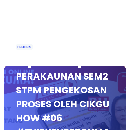
PREMIERE
🔵 [PREMIERE]
PERAKAUNAN SEM2
STPM PENGEKOSAN
PROSES OLEH CIKGU
HOW #06