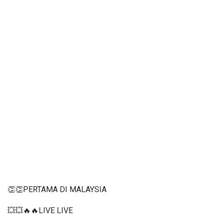
👏👏PERTAMA DI MALAYSIA
💥💥🔥🔥LIVE LIVE 