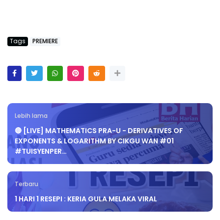
Tags
PREMIERE
Lebih lama
🔴 [LIVE] MATHEMATICS PRA-U - DERIVATIVES OF
EXPONENTS & LOGARITHM BY CIKGU WAN #01
#TUISYENPER…
Terbaru
1 HARI 1 RESEPI : KERIA GULA MELAKA VIRAL