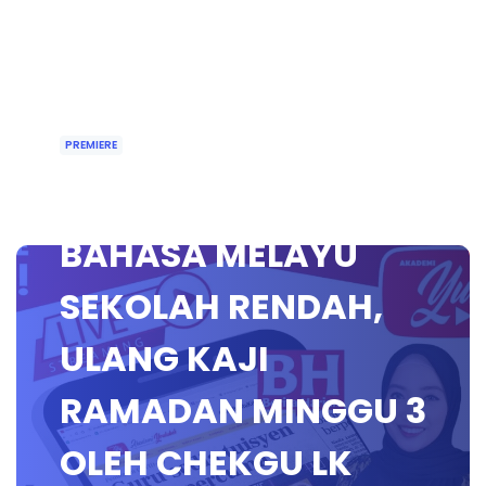
PREMIERE
🔵 [PREMIERE]
BAHASA MELAYU
SEKOLAH RENDAH,
ULANG KAJI
RAMADAN MINGGU 3
OLEH CHEKGU LK