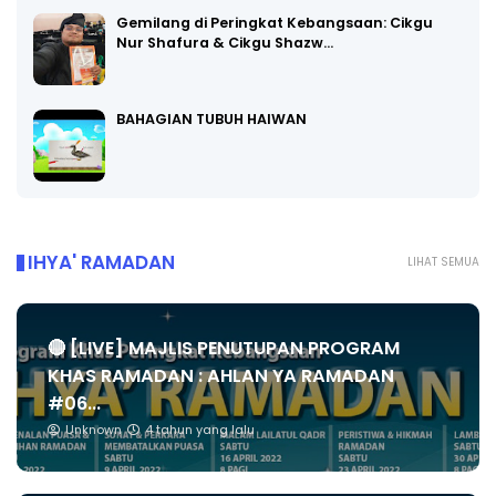
Gemilang di Peringkat Kebangsaan: Cikgu
Nur Shafura & Cikgu Shazw…
BAHAGIAN TUBUH HAIWAN
IHYA' RAMADAN
LIHAT SEMUA
🔴 [LIVE] MAJLIS PENUTUPAN PROGRAM
KHAS RAMADAN : AHLAN YA RAMADAN
#06...
Unknown
4 tahun yang lalu