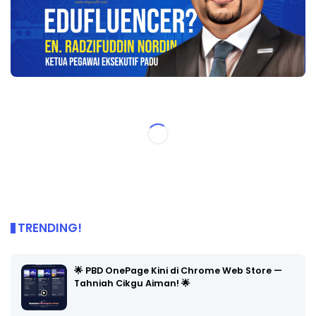
TRENDING!
🌟 PBD OnePage Kini di Chrome Web Store —
Tahniah Cikgu Aiman! 🌟