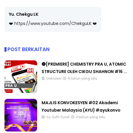
Yu. Chekgu LK
❤️ https://www.youtube.com/ChekguLK ❤️
POST BERKAITAN
🔵[PREMIERE] CHEMISTRY PRA U, ATOMIC
STRUCTURE OLEH CIKGU SHAHNON #16 ...
Unknown
4 tahun yang lalu
MAJLIS KONVOKESYEN #02 Akademi
Youtuber Malaysia (AYU) #ayukonvo
Yu. Suffi Yusof
4 tahun yang lalu