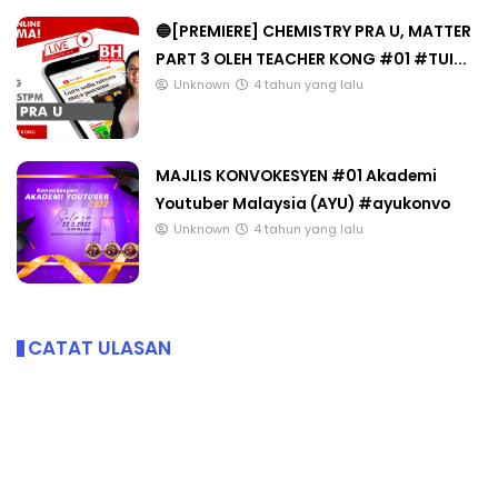
🔵[PREMIERE] CHEMISTRY PRA U, MATTER
PART 3 OLEH TEACHER KONG #01 #TUI...
Unknown
4 tahun yang lalu
MAJLIS KONVOKESYEN #01 Akademi
Youtuber Malaysia (AYU) #ayukonvo
Unknown
4 tahun yang lalu
CATAT ULASAN