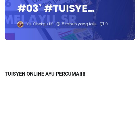
#03` #TUISYE…
Yu. Chekgu LK
5 tahun yang lalu
0
TUISYEN ONLINE AYU PERCUMA‼️‼️