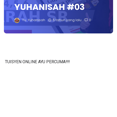
YUHANISAH #03
Yu. Yuhanisah
5 tahun yang lalu
0
TUISYEN ONLINE AYU PERCUMA‼️‼️