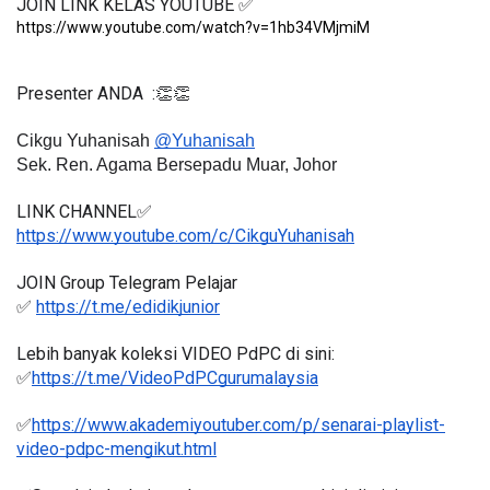
JOIN LINK KELAS YOUTUBE ✅
https://www.youtube.com/watch?v=1hb34VMjmiM
Presenter ANDA  :👏👏
Cikgu Yuhanisah 
@
Yuhanisah
Sek. Ren. Agama Bersepadu Muar, Johor
LINK CHANNEL✅
https://www.youtube.com/c/CikguYuhanisah
JOIN Group Telegram Pelajar
✅ 
https://t.me/edidikjunior
Lebih banyak koleksi VIDEO PdPC di sini:
✅
https://t.me/VideoPdPCgurumalaysia
✅
https://www.akademiyoutuber.com/p/senarai-playlist-
video-pdpc-mengikut.html