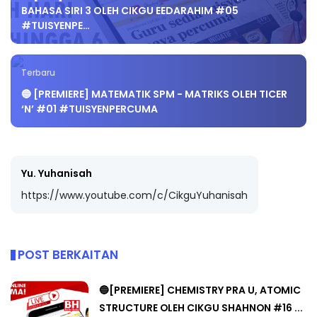
BAHASA SIRI 3 OLEH CIKGU EEDARAHIM #05
#TUISYENPE…
Terbaru
🔵 [PREMIERE] MATEMATIK SPM - MATRIKS OLEH TICER
‘N’ #01 #TUISYENPERCUMA
Yu. Yuhanisah
https://www.youtube.com/c/CikguYuhanisah
POST BERKAITAN
🔵[PREMIERE] CHEMISTRY PRA U, ATOMIC
STRUCTURE OLEH CIKGU SHAHNON #16 ...