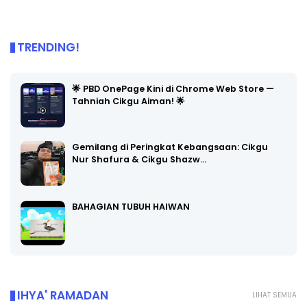
TRENDING!
🌟 PBD OnePage Kini di Chrome Web Store —
Tahniah Cikgu Aiman! 🌟
Gemilang di Peringkat Kebangsaan: Cikgu
Nur Shafura & Cikgu Shazw…
BAHAGIAN TUBUH HAIWAN
IHYA' RAMADAN
LIHAT SEMUA