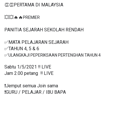
👏👏PERTAMA DI MALAYSIA
💥💥🔥🔥
PREMIER
PANITIA SEJARAH SEKOLAH RENDAH
✅MATA PELAJARAN SEJARAH
✅TAHUN 4, 5 & 6
✅
ULANGKAJI PEPERIKSAAN PERTENGHAN TAHUN 4
Sabtu 1/5/2021 ‼️ LIVE
Jam 2.00 petang  ‼️ LIVE
❗️Jemput semua Join sama
❗️GURU / PELAJAR / IBU BAPA