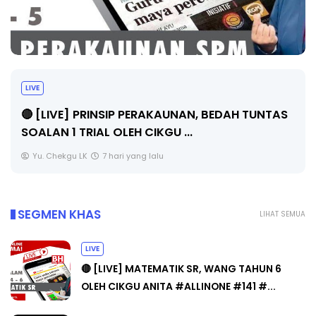
LIVE
🔴 [LIVE] PRINSIP PERAKAUNAN, BEDAH TUNTAS
SOALAN 1 TRIAL OLEH CIKGU ...
Yu. Chekgu LK
7 hari yang lalu
SEGMEN KHAS
LIHAT SEMUA
LIVE
🔴 [LIVE] MATEMATIK SR, WANG TAHUN 6
OLEH CIKGU ANITA #ALLINONE #141 #...