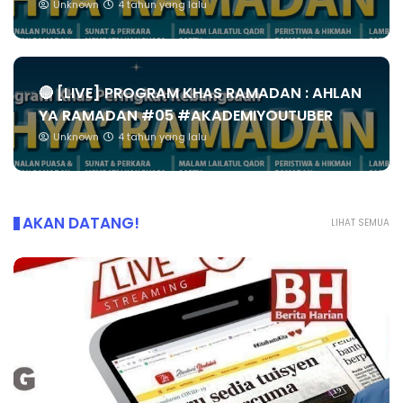
Unknown
4 tahun yang lalu
🔴 [LIVE] PROGRAM KHAS RAMADAN : AHLAN
YA RAMADAN #05 #AKADEMIYOUTUBER
Unknown
4 tahun yang lalu
AKAN DATANG!
LIHAT SEMUA