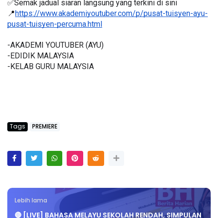
✅Semak jadual siaran langsung yang terkini di sini 
📍
https://www.akademiyoutuber.com/p/pusat-tuisyen-ayu-
pusat-tuisyen-percuma.html
-AKADEMI YOUTUBER (AYU)
-EDIDIK MALAYSIA
-KELAB GURU MALAYSIA
Tags
PREMIERE
Lebih lama
🔴 [LIVE] BAHASA MELAYU SEKOLAH RENDAH, SIMPULAN