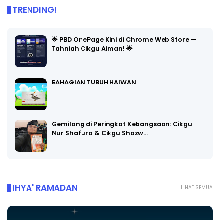
TRENDING!
🌟 PBD OnePage Kini di Chrome Web Store —
Tahniah Cikgu Aiman! 🌟
BAHAGIAN TUBUH HAIWAN
Gemilang di Peringkat Kebangsaan: Cikgu
Nur Shafura & Cikgu Shazw…
IHYA' RAMADAN
LIHAT SEMUA