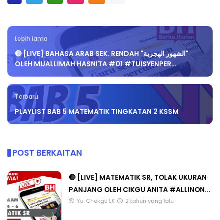
Lebih lama
🔴 [LIVE] BAHASA ARAB SEK. RENDAH "الشهور الهجرية"
OLEH MUALLIMAH HASNITA #01 #TUISYENPER…
Terbaru
PLAYLIST BAB 5 MATEMATIK TINGKATAN 2 KSSM
POST BERKAITAN
🔴 [LIVE] MATEMATIK SR, TOLAK UKURAN
PANJANG OLEH CIKGU ANITA #ALLINON...
Yu. Chekgu LK
2 tahun yang lalu