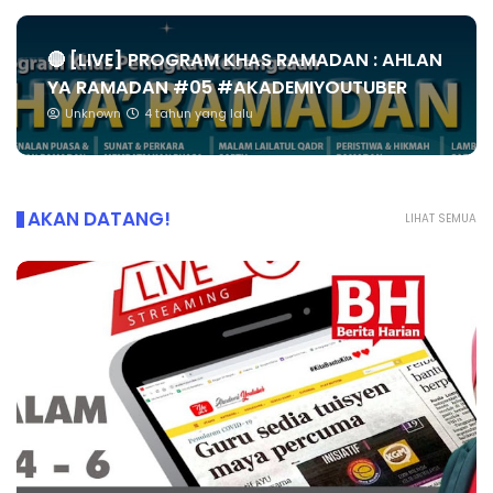
🔴 [LIVE] PROGRAM KHAS RAMADAN : AHLAN
YA RAMADAN #05 #AKADEMIYOUTUBER
Unknown
4 tahun yang lalu
AKAN DATANG!
LIHAT SEMUA