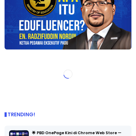
TRENDING!
🌟 PBD OnePage Kini di Chrome Web Store —