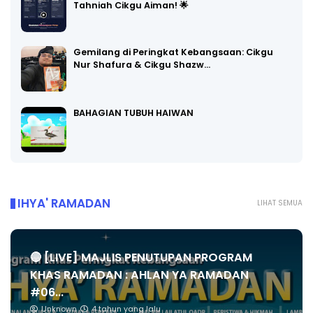
Tahniah Cikgu Aiman! 🌟
Gemilang di Peringkat Kebangsaan: Cikgu
Nur Shafura & Cikgu Shazw…
BAHAGIAN TUBUH HAIWAN
IHYA' RAMADAN
LIHAT SEMUA
🔴 [LIVE] MAJLIS PENUTUPAN PROGRAM
KHAS RAMADAN : AHLAN YA RAMADAN
#06...
Unknown
4 tahun yang lalu