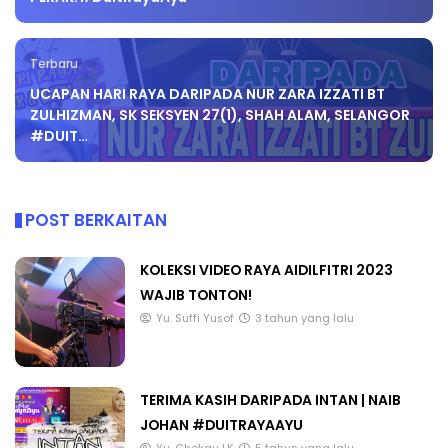
Terbaru
UCAPAN HARI RAYA DARIPADA NUR ZARA IZZATI BT
ZULHIZMAN, SK SEKSYEN 27(1), SHAH ALAM, SELANGOR
#DUIT…
POST BERKAITAN
KOLEKSI VIDEO RAYA AIDILFITRI 2023
WAJIB TONTON!
Yu. Suffi Yusof
3 tahun yang lalu
TERIMA KASIH DARIPADA INTAN | NAIB
JOHAN #DUITRAYAAYU