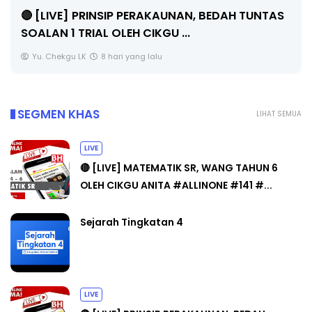
🔴 [LIVE] PRINSIP PERAKAUNAN, BEDAH TUNTAS
SOALAN 1 TRIAL OLEH CIKGU ...
Yu. Chekgu LK
8 hari yang lalu
SEGMEN KHAS
LIHAT SEMUA
LIVE
🔴 [LIVE] MATEMATIK SR, WANG TAHUN 6
OLEH CIKGU ANITA #ALLINONE #141 #...
Sejarah Tingkatan 4
LIVE