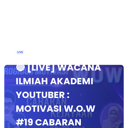
LIVE
🔴 [LIVE] WACANA
ILMIAH AKADEMI
YOUTUBER :
MOTIVASI W.O.W
#19 CABARAN