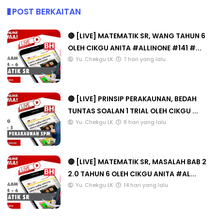
POST BERKAITAN
🔴 [LIVE] MATEMATIK SR, WANG TAHUN 6
OLEH CIKGU ANITA #ALLINONE #141 #...
Yu. Chekgu LK
7 hari yang lalu
🔴 [LIVE] PRINSIP PERAKAUNAN, BEDAH
TUNTAS SOALAN 1 TRIAL OLEH CIKGU ...
Yu. Chekgu LK
8 hari yang lalu
🔴 [LIVE] MATEMATIK SR, MASALAH BAB 2
2.0 TAHUN 6 OLEH CIKGU ANITA #AL...
Yu. Chekgu LK
14 hari yang lalu