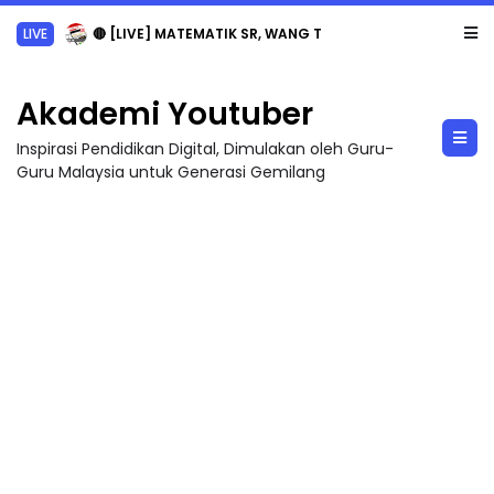
LIVE
🔴 [LIVE] MATEMATIK SR, WANG TAHUN 6 OLEH CIKGU ANITA #ALLINONE #141 #...
Akademi Youtuber
Inspirasi Pendidikan Digital, Dimulakan oleh Guru-
Guru Malaysia untuk Generasi Gemilang