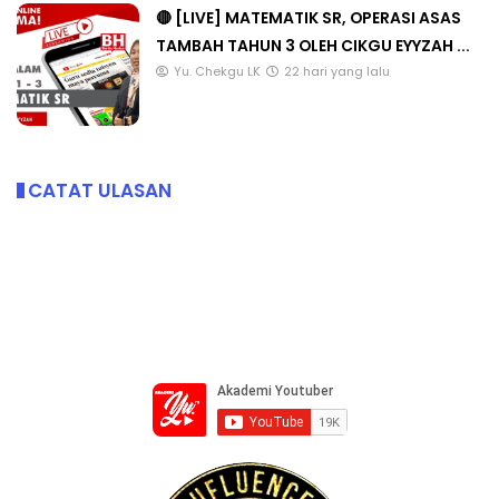
🔴 [LIVE] MATEMATIK SR, OPERASI ASAS
TAMBAH TAHUN 3 OLEH CIKGU EYYZAH ...
Yu. Chekgu LK
22 hari yang lalu
CATAT ULASAN