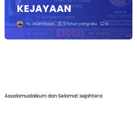
KEJAYAAN
Yu. AnomHawa
5 tahun yang lalu
0
Assalamualaikum dan Selamat sejahtera