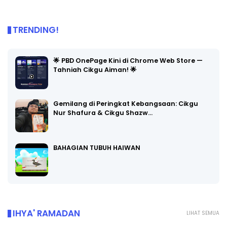
TRENDING!
🌟 PBD OnePage Kini di Chrome Web Store —
Tahniah Cikgu Aiman! 🌟
Gemilang di Peringkat Kebangsaan: Cikgu
Nur Shafura & Cikgu Shazw…
BAHAGIAN TUBUH HAIWAN
IHYA' RAMADAN
LIHAT SEMUA