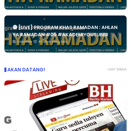
🔴 [LIVE] PROGRAM KHAS RAMADAN : AHLAN
YA RAMADAN #05 #AKADEMIYOUTUBER
Unknown
4 tahun yang lalu
AKAN DATANG!
LIHAT SEMUA