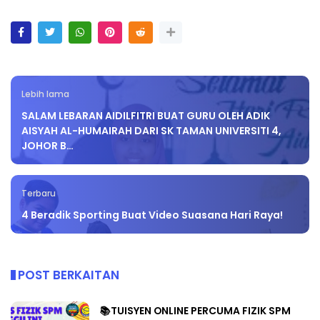
Lebih lama
SALAM LEBARAN AIDILFITRI BUAT GURU OLEH ADIK
AISYAH AL-HUMAIRAH DARI SK TAMAN UNIVERSITI 4,
JOHOR B…
Terbaru
4 Beradik Sporting Buat Video Suasana Hari Raya!
POST BERKAITAN
📚TUISYEN ONLINE PERCUMA FIZIK SPM