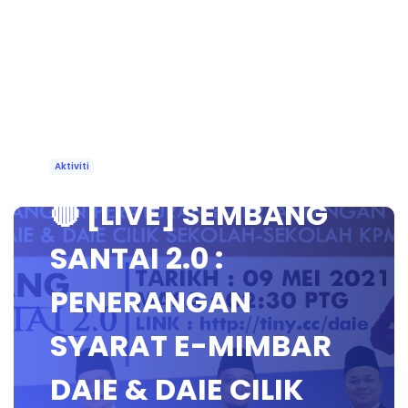
Aktiviti
🔴 [LIVE] SEMBANG
SANTAI 2.0 :
PENERANGAN
SYARAT E-MIMBAR
DAIE & DAIE CILIK