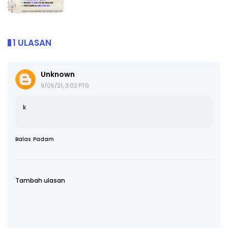
1 ULASAN
Unknown
9/05/21, 3:02 PTG
k
Balas
Padam
Tambah ulasan