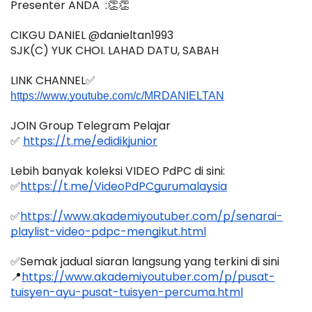
Presenter ANDA  :👏👏
CIKGU DANIEL @danieltan1993
SJK(C) YUK CHOI. LAHAD DATU, SABAH
LINK CHANNEL✅
https://www.youtube.com/c/MRDANIELTAN
JOIN Group Telegram Pelajar
✅ 
https://t.me/edidikjunior
Lebih banyak koleksi VIDEO PdPC di sini:
✅
https://t.me/VideoPdPCgurumalaysia
✅
https://www.akademiyoutuber.com/p/senarai-
playlist-video-pdpc-mengikut.html
✅Semak jadual siaran langsung yang terkini di sini 
📍
https://www.akademiyoutuber.com/p/pusat-
tuisyen-ayu-pusat-tuisyen-percuma.html