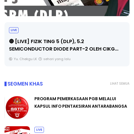
LIVE
), 5.2
🔴 [LIVE] PRINSIP PERAKA
ART-2 OLEH CIKG...
SOALAN 1 TRIAL OLEH CIKG
u
Yu. Chekgu LK
sehari yang lalu
SEGMEN KHAS
LIHAT SEMUA
PROGRAM PEMERKASAAN PGB MELALUI
KAPSUL INFO PENTAKSIRAN ANTARABANGSA
LIVE