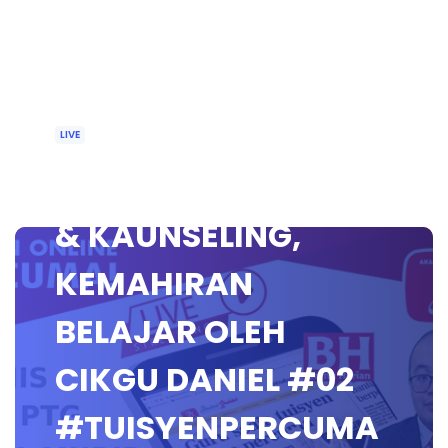
LIVE
🔴 [LIVE] BIMBINGAN
& KAUNSELING,
KEMAHIRAN
BELAJAR OLEH
CIKGU DANIEL #02
#TUISYENPERCUMA