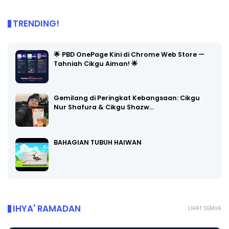
TRENDING!
🌟 PBD OnePage Kini di Chrome Web Store —
Tahniah Cikgu Aiman! 🌟
Gemilang di Peringkat Kebangsaan: Cikgu
Nur Shafura & Cikgu Shazw…
BAHAGIAN TUBUH HAIWAN
IHYA' RAMADAN
LIHAT SEMUA