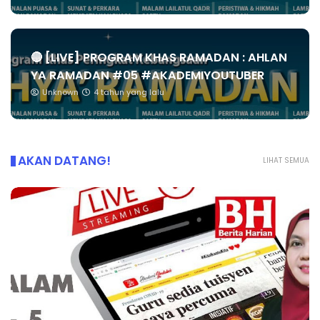
🔴 [LIVE] PROGRAM KHAS RAMADAN : AHLAN
YA RAMADAN #05 #AKADEMIYOUTUBER
Unknown
4 tahun yang lalu
AKAN DATANG!
LIHAT SEMUA