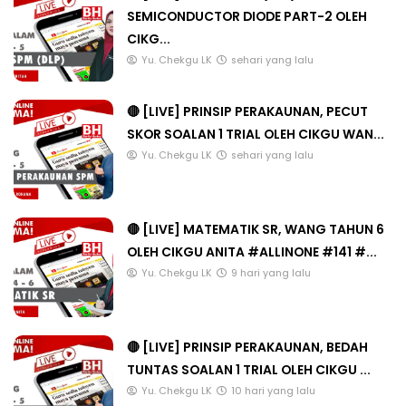
SEMICONDUCTOR DIODE PART-2 OLEH
CIKG...
Yu. Chekgu LK
sehari yang lalu
🔴 [LIVE] PRINSIP PERAKAUNAN, PECUT
SKOR SOALAN 1 TRIAL OLEH CIKGU WAN...
Yu. Chekgu LK
sehari yang lalu
🔴 [LIVE] MATEMATIK SR, WANG TAHUN 6
OLEH CIKGU ANITA #ALLINONE #141 #...
Yu. Chekgu LK
9 hari yang lalu
🔴 [LIVE] PRINSIP PERAKAUNAN, BEDAH
TUNTAS SOALAN 1 TRIAL OLEH CIKGU ...
Yu. Chekgu LK
10 hari yang lalu