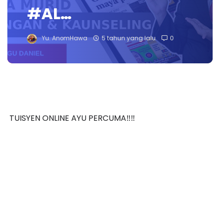
#AL…
Yu. AnomHawa
5 tahun yang lalu
0
TUISYEN ONLINE AYU PERCUMA‼️‼️