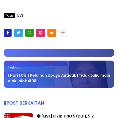
Tags
LIVE
Terbaru
1 Hari 1 Ciri | Kelainan Upaya Autistik | Tidak tahu main
olok-olok #08
POST BERKAITAN
🔴 [LIVE] FIZIK TING 5 (DLP), 5.2