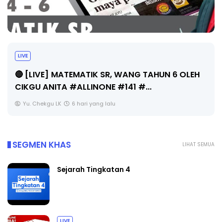
Sejarah Tingkatan 4
H
Unknown
6 hari yang lalu
SEGMEN KHAS
LIHAT SEMUA
Sejarah Tingkatan 4
LIVE