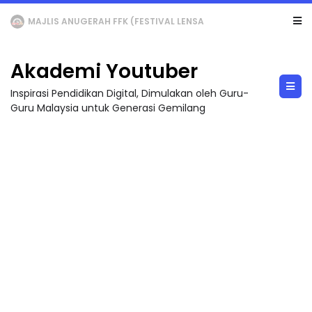
LIVE
🔴 [LIVE] MATEMATIK SR, WANG TAHUN 6 OLEH CIKGU ANITA #ALLINONE #141 #...
Akademi Youtuber
Inspirasi Pendidikan Digital, Dimulakan oleh Guru-
Guru Malaysia untuk Generasi Gemilang