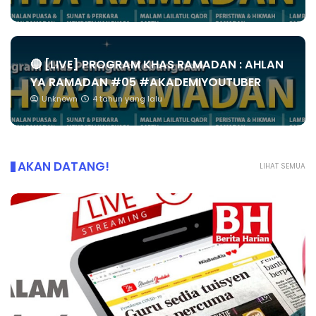
🔴 [LIVE] PROGRAM KHAS RAMADAN : AHLAN
YA RAMADAN #05 #AKADEMIYOUTUBER
Unknown
4 tahun yang lalu
AKAN DATANG!
LIHAT SEMUA