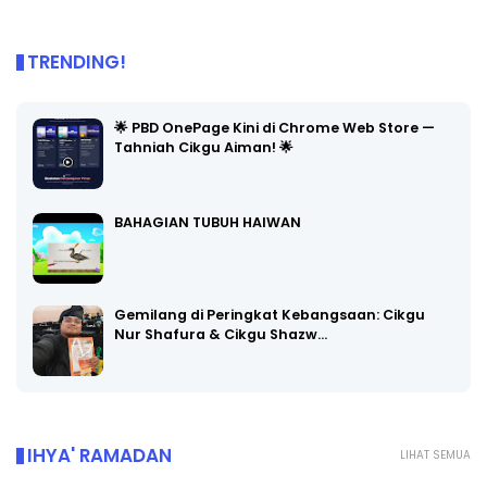
TRENDING!
🌟 PBD OnePage Kini di Chrome Web Store —
Tahniah Cikgu Aiman! 🌟
BAHAGIAN TUBUH HAIWAN
Gemilang di Peringkat Kebangsaan: Cikgu
Nur Shafura & Cikgu Shazw…
IHYA' RAMADAN
LIHAT SEMUA