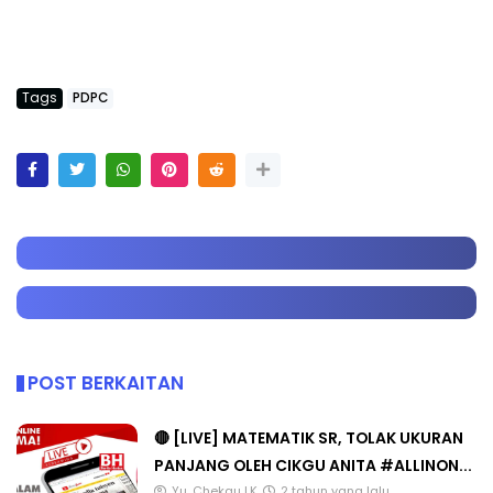
Tags
PDPC
POST BERKAITAN
🔴 [LIVE] MATEMATIK SR, TOLAK UKURAN
PANJANG OLEH CIKGU ANITA #ALLINON...
Yu. Chekgu LK
2 tahun yang lalu