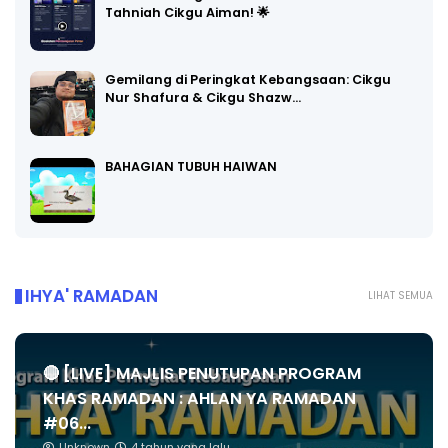
Tahniah Cikgu Aiman! 🌟
Gemilang di Peringkat Kebangsaan: Cikgu
Nur Shafura & Cikgu Shazw…
BAHAGIAN TUBUH HAIWAN
IHYA' RAMADAN
LIHAT SEMUA
🔴 [LIVE] MAJLIS PENUTUPAN PROGRAM
KHAS RAMADAN : AHLAN YA RAMADAN
#06...