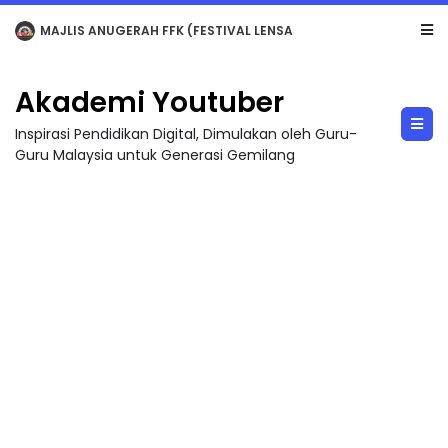
LIVE
🔴 [LIVE] MATEMATIK SR, WANG TAHUN 6 OLEH CIKGU ANITA #ALLINONE #141 #...
Akademi Youtuber
Inspirasi Pendidikan Digital, Dimulakan oleh Guru-
Guru Malaysia untuk Generasi Gemilang