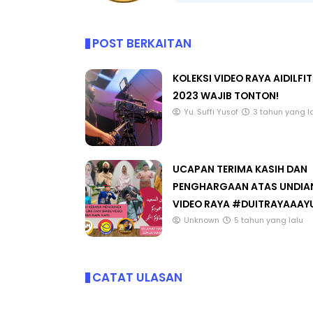
POST BERKAITAN
ICARA KORPORAT 3 : PROGRAM
KEYNOTE SPEAKER 
KOLEKSI VIDEO RAYA AIDILFIT
AKANAN SELAMAT DAN
TRANSFORMING 
2023 WAJIB TONTON!
ERKUALITI (AMALAN PER...
EDUCATION IN IN
Yu. Suffi Yusof
3 tahun yang l
THROUG...
Unknown
8 hari yang lalu
Unknown
8 hari ya
UCAPAN TERIMA KASIH DAN
PENGHARGAAN ATAS UNDIA
VIDEO RAYA #DUITRAYAAAY
Unknown
5 tahun yang lalu
CATAT ULASAN