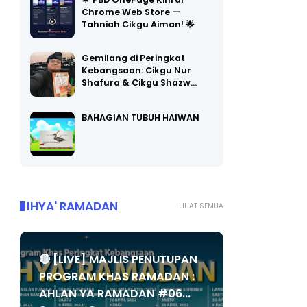
🌟 PBD OnePage Kini di
Chrome Web Store —
Tahniah Cikgu Aiman! 🌟
Gemilang di Peringkat
Kebangsaan: Cikgu Nur
Shafura & Cikgu Shazw…
BAHAGIAN TUBUH HAIWAN
IHYA' RAMADAN
LIHAT SEMUA
🔴 [LIVE] MAJLIS PENUTUPAN
PROGRAM KHAS RAMADAN :
AHLAN YA RAMADAN #06...