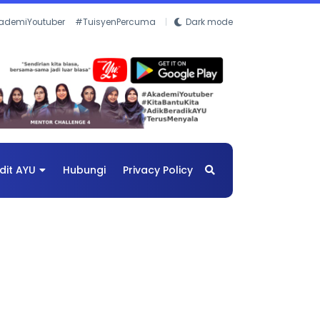
ademiYoutuber
#TuisyenPercuma
Dark mode
dit AYU
Hubungi
Privacy Policy