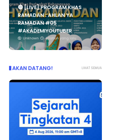
🔴 [LIVE] PROGRAM KHAS
RAMADAN : AHLAN YA
RAMADAN #05
#AKADEMIYOUTUBER
Unknown
4 tahun yang lalu
AKAN DATANG!
LIHAT SEMUA