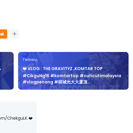
Terbaru
A
❤️ VLOG : THE GRAVITYZ ,KOMTAR TOP
#CikguNg16​ #komtartop​ #cuticutimalaysia​
#vlogpenang​ #槟城光大大厦顶…
com/ChekguLK ❤️