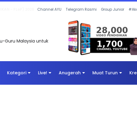
 OLEH CIKGU ANITA #ALLINONE #141 #...
Channel AYU
Telegram Rasmi
Group Junior
#Ak
uru-Guru Malaysia untuk
Kategori
Live!
Anugerah
Muat Turun
Kre