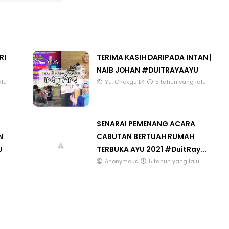
3 :
Sejarah Tingkatan 4
RI
TERIMA KASIH DARIPADA INTAN |
PRIMARY
NAIB JOHAN #DUITRAYAAYU
Unknown
5 hari yang lalu
DONESIA
alu
Yu. Chekgu LK
5 tahun yang lalu
ng lalu
SENARAI PEMENANG ACARA
N
CABUTAN BERTUAH RUMAH
U
TERBUKA AYU 2021 #DuitRay...
Anonymous
5 tahun yang lalu