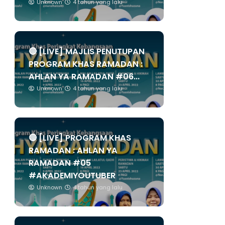
Unknown
4 tahun yang lalu
🔴 [LIVE] MAJLIS PENUTUPAN
PROGRAM KHAS RAMADAN :
AHLAN YA RAMADAN #06...
Unknown
4 tahun yang lalu
🔴 [LIVE] PROGRAM KHAS
RAMADAN : AHLAN YA
RAMADAN #05
#AKADEMIYOUTUBER
Unknown
4 tahun yang lalu