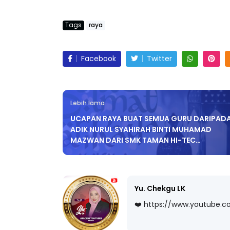
Tags
raya
Facebook
Twitter
Lebih lama
UCAPAN RAYA BUAT SEMUA GURU DARIPAD
ADIK NURUL SYAHIRAH BINTI MUHAMAD
MAZWAN DARI SMK TAMAN HI-TEC…
Yu. Chekgu LK
❤️ https://www.youtube.