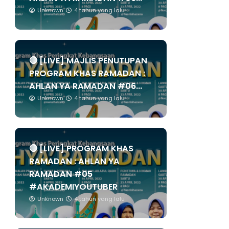
Unknown
4 tahun yang lalu
🔴 [LIVE] MAJLIS PENUTUPAN
PROGRAM KHAS RAMADAN :
AHLAN YA RAMADAN #06...
Unknown
4 tahun yang lalu
🔴 [LIVE] PROGRAM KHAS
RAMADAN : AHLAN YA
RAMADAN #05
#AKADEMIYOUTUBER
Unknown
4 tahun yang lalu