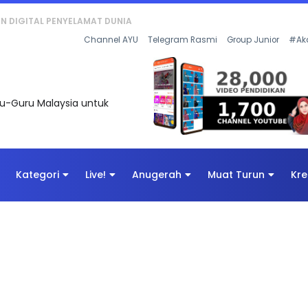
KAN - FLeP) 2026
Channel AYU
Telegram Rasmi
Group Junior
#Ak
uru-Guru Malaysia untuk
Kategori
Live!
Anugerah
Muat Turun
Kre