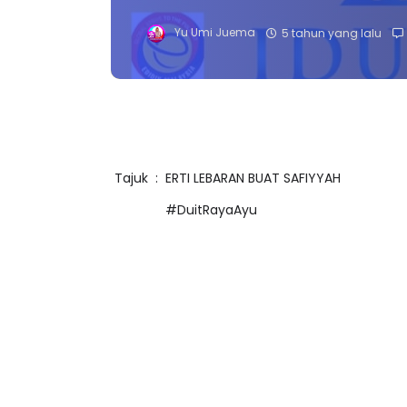
Yu Umi Juema
5 tahun yang lalu
Tajuk : ERTI LEBARAN BUAT SAFIYYAH
#DuitRayaAyu