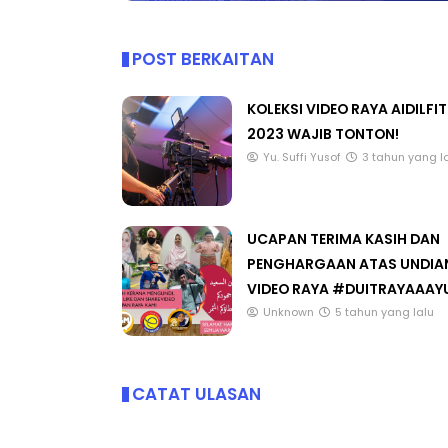
POST BERKAITAN
KOLEKSI VIDEO RAYA AIDILFIT
2023 WAJIB TONTON!
Yu. Suffi Yusof
3 tahun yang l
UCAPAN TERIMA KASIH DAN
PENGHARGAAN ATAS UNDIA
VIDEO RAYA #DUITRAYAAAY
Unknown
5 tahun yang lalu
CATAT ULASAN