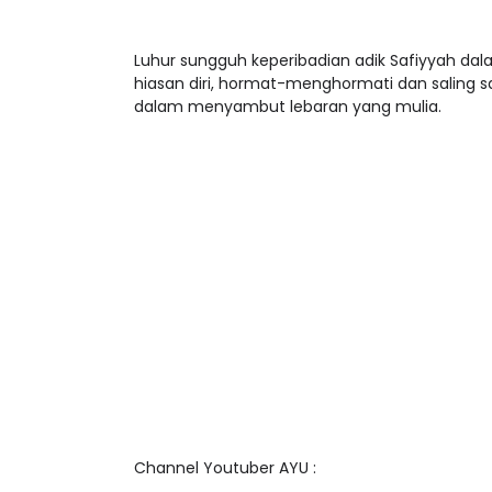
Luhur sungguh keperibadian adik Safiyyah da
hiasan diri, hormat-menghormati dan saling 
dalam menyambut lebaran yang mulia.
Channel Youtuber AYU :
https://www.youtube.com/c/RodziahLatif