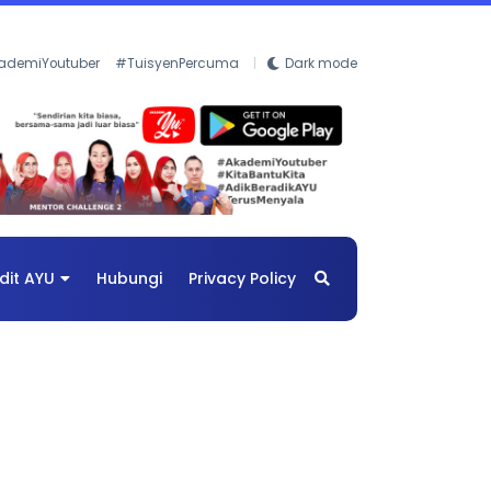
ademiYoutuber
#TuisyenPercuma
Dark mode
dit AYU
Hubungi
Privacy Policy