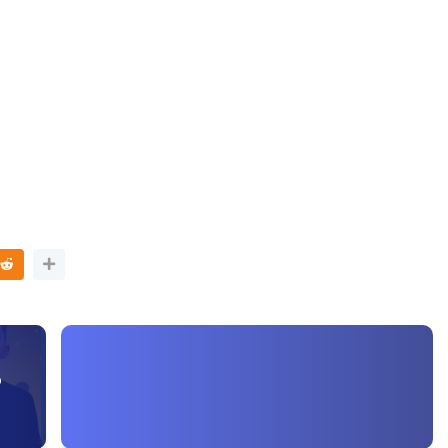
 3 :
Sejarah Tingkatan 4
PRIMARY
Unknown
7 hari yang lalu
NDONESIA
yang lalu
D