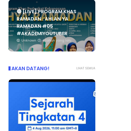
🔴 [LIVE] PROGRAM KHAS
RAMADAN : AHLAN YA
RAMADAN #05
#AKADEMIYOUTUBER
Unknown
4 tahun yang lalu
AKAN DATANG!
LIHAT SEMUA