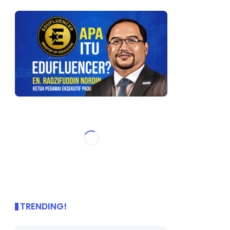
TRENDING!
🌟 PBD OnePage Kini di