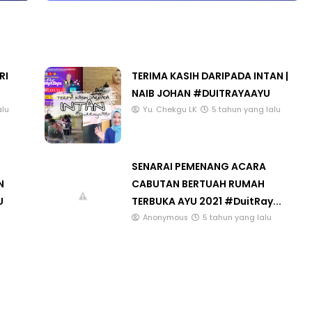
RI
TERIMA KASIH DARIPADA INTAN |
NAIB JOHAN #DUITRAYAAYU
alu
Yu. Chekgu LK
5 tahun yang lalu
SENARAI PEMENANG ACARA
N
CABUTAN BERTUAH RUMAH
U
TERBUKA AYU 2021 #DuitRay...
Anonymous
5 tahun yang lalu