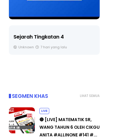
LIVE
BICARA PR
TIMBALAN
🔴 [LIVE] PRINSIP PERAKAUNAN,
PENDIDIK
BEDAH TUNTAS SOALAN 1 TRIAL
OLEH CIKGU ...
Unknown
Yu. Chekgu LK
8 hari yang lalu
SEGMEN KHAS
LIHAT SEMUA
LIVE
🔴 [LIVE] MATEMATIK SR,
WANG TAHUN 6 OLEH CIKGU
ANITA #ALLINONE #141 #...