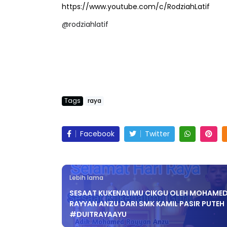
@rodziahlatif
BICARA KORPORAT 3 : PROGRAM
KEYNOTE SPEAKER
MAKANAN SELAMAT DAN
TRANSFORMING 
BERKUALITI (AMALAN PER...
EDUCATION IN I
THROUG...
Tags
raya
Unknown
10 hari yang lalu
Unknown
10 hari 
Facebook
Twitter
Lebih lama
SESAAT KUKENALIMU CIKGU OLEH MOHAME
RAYYAN ANZU DARI SMK KAMIL PASIR PUTEH
#DUITRAYAAYU