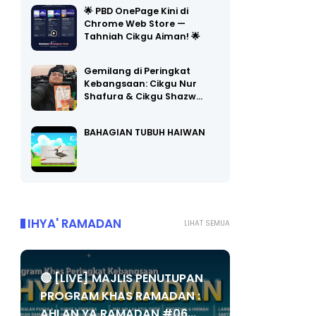
Chrome Web Store —
Tahniah Cikgu Aiman! 🌟
Gemilang di Peringkat
Kebangsaan: Cikgu Nur
Shafura & Cikgu Shazw…
BAHAGIAN TUBUH HAIWAN
IHYA' RAMADAN
LIHAT SEMUA
🔴 [LIVE] MAJLIS PENUTUPAN
PROGRAM KHAS RAMADAN :
AHLAN YA RAMADAN #06...