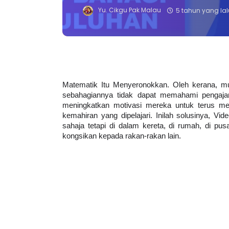
Yu. Cikgu Pak Malau
5 tahun yang lal
Matematik Itu Menyeronokkan. Oleh kerana, mur
sebahagiannya tidak dapat memahami pengajara
meningkatkan motivasi mereka untuk terus men
kemahiran yang dipelajari. Inilah solusinya, Vi
sahaja tetapi di dalam kereta, di rumah, di pus
kongsikan kepada rakan-rakan lain.