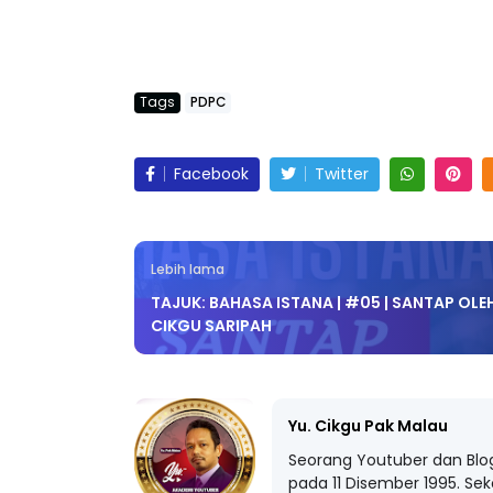
https://www.youtube.com/c/CikguSyenaRisatu
Tags
PDPC
LIVE
Sejarah Tingkatan 4
🔴 [LIVE] PR
Unknown
6 hari yang lalu
BEDAH TUNTA
Facebook
Twitter
OLEH CIKGU ..
Yu. Chekgu LK
Lebih lama
TAJUK: BAHASA ISTANA | #05 | SANTAP OLE
CIKGU SARIPAH
Yu. Cikgu Pak Malau
Seorang Youtuber dan Blo