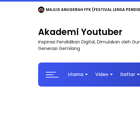
LIVE
🔴 [LIVE] MATEMATIK SR, WANG TAHUN 6
Akademi Youtuber
Inspirasi Pendidikan Digital, Dimulakan oleh G
Generasi Gemilang
Utama
Video
Daftar