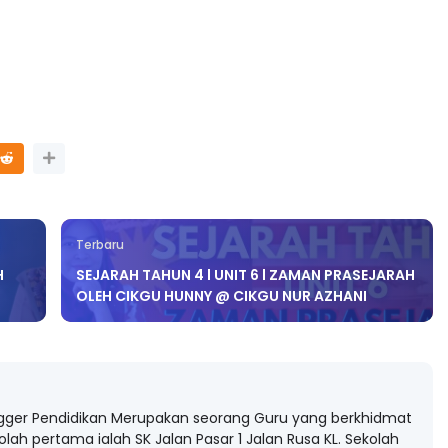
TRANSFORMASI DIGITAL GUR
SIRI 7 : PAHLAWAN DIGITAL
INSIP PERAKAUNAN,
PENYELAMAT DUNIA
S SOALAN 1 TRIAL
.
Unknown
3 hari yang lalu
7 hari yang lalu
Terbaru
H
SEJARAH TAHUN 4 l UNIT 6 l ZAMAN PRASEJARAH
OLEH CIKGU HUNNY @ CIKGU NUR AZHANI
gger Pendidikan Merupakan seorang Guru yang berkhidmat