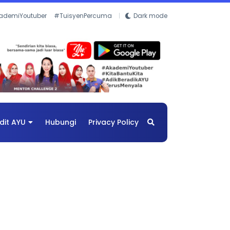
ademiYoutuber
#TuisyenPercuma
Dark mode
dit AYU
Hubungi
Privacy Policy