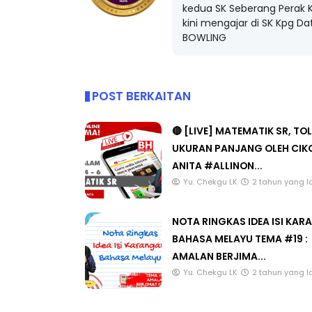
pada 11 Disember 1995. Sek
kedua SK Seberang Perak K
kini mengajar di SK Kpg D
BOWLING
POST BERKAITAN
🔴 [LIVE] MATEMATIK SR, TO
UKURAN PANJANG OLEH CIK
ANITA #ALLINON...
Yu. Chekgu LK
2 tahun yang l
NOTA RINGKAS IDEA ISI KA
BAHASA MELAYU TEMA #19 :
AMALAN BERJIMA...
Yu. Chekgu LK
2 tahun yang l