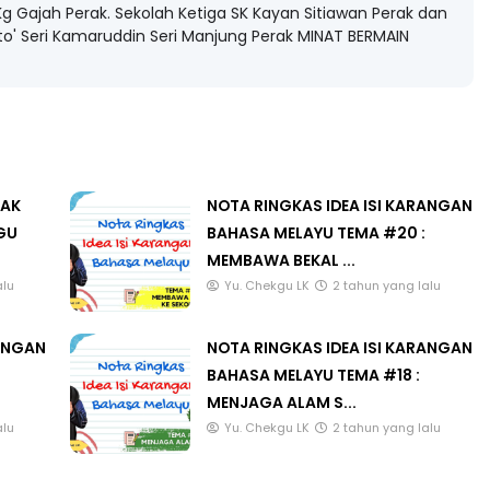
olah pertama ialah SK Jalan Pasar 1 Jalan Rusa KL. Sekolah
g Gajah Perak. Sekolah Ketiga SK Kayan Sitiawan Perak dan
ato' Seri Kamaruddin Seri Manjung Perak MINAT BERMAIN
LAK
NOTA RINGKAS IDEA ISI KARANGAN
GU
BAHASA MELAYU TEMA #20 :
MEMBAWA BEKAL ...
alu
Yu. Chekgu LK
2 tahun yang lalu
RANGAN
NOTA RINGKAS IDEA ISI KARANGAN
BAHASA MELAYU TEMA #18 :
MENJAGA ALAM S...
alu
Yu. Chekgu LK
2 tahun yang lalu