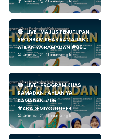
Unknown
4 tahun yang lalu
🔴 [LIVE] MAJLIS PENUTUPAN
PROGRAM KHAS RAMADAN :
AHLAN YA RAMADAN #06...
Unknown
4 tahun yang lalu
🔴 [LIVE] PROGRAM KHAS
RAMADAN : AHLAN YA
RAMADAN #05
#AKADEMIYOUTUBER
Unknown
4 tahun yang lalu