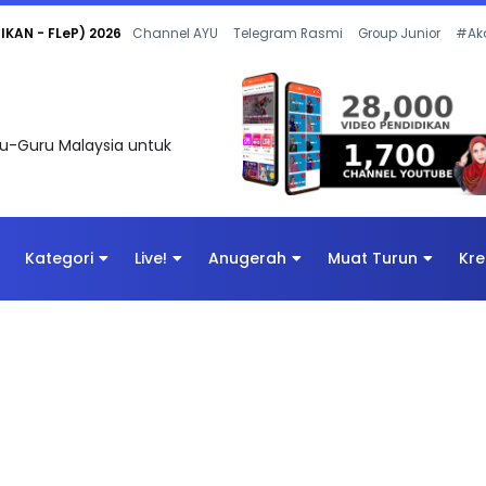
 OLEH CIKGU ANITA #ALLINONE #141 #...
Channel AYU
Telegram Rasmi
Group Junior
#Ak
uru-Guru Malaysia untuk
Kategori
Live!
Anugerah
Muat Turun
Kre