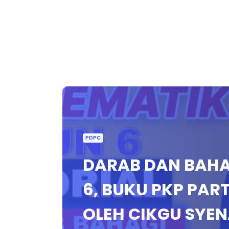
PDPC
DARAB DAN BAHA
6, BUKU PKP PART
OLEH CIKGU SYEN