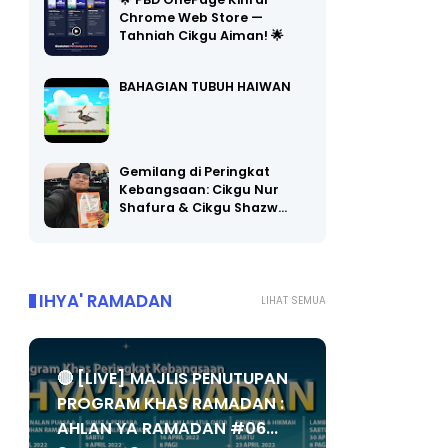
🌟 PBD OnePage Kini di
Chrome Web Store —
Tahniah Cikgu Aiman! 🌟
BAHAGIAN TUBUH HAIWAN
Gemilang di Peringkat
Kebangsaan: Cikgu Nur
Shafura & Cikgu Shazw…
IHYA' RAMADAN
LIHAT SEMUA
🔴 [LIVE] MAJLIS PENUTUPAN
PROGRAM KHAS RAMADAN :
AHLAN YA RAMADAN #06...