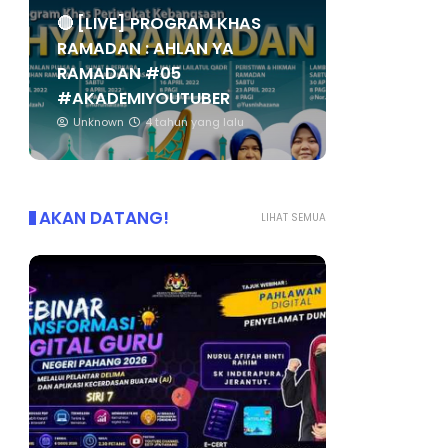
🔴 [LIVE] PROGRAM KHAS
RAMADAN : AHLAN YA
RAMADAN #05
#AKADEMIYOUTUBER
Unknown
4 tahun yang lalu
AKAN DATANG!
LIHAT SEMUA