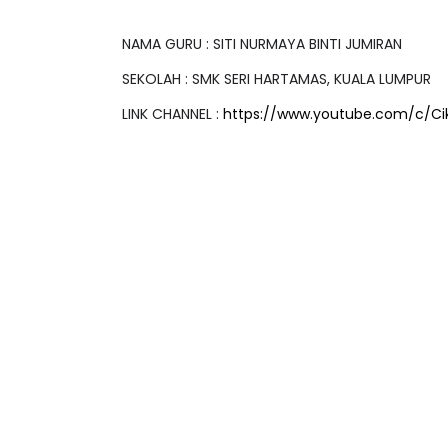
NAMA GURU : SITI NURMAYA BINTI JUMIRAN
SEKOLAH : SMK SERI HARTAMAS, KUALA LUMPUR
LINK CHANNEL :
https://www.youtube.com/c/C
ICARA PROFESIONAL 8 :
BICARA KORPORA
IMBALAN KETUA PENGARAH
MAKANAN SELAM
ENDIDIKAN MALAYSIA
BERKUALITI (AMAL
Unknown
11 hari yang lalu
Unknown
11 hari ya