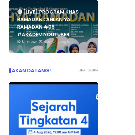
🔴 [LIVE] PROGRAM KHAS
RAMADAN : AHLAN YA
RAMADAN #05
#AKADEMIYOUTUBER
Unknown
4 tahun yang lalu
AKAN DATANG!
LIHAT SEMUA