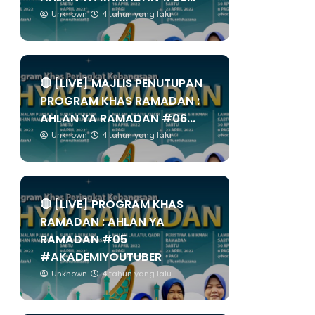
Unknown
4 tahun yang lalu
🔴 [LIVE] MAJLIS PENUTUPAN
PROGRAM KHAS RAMADAN :
AHLAN YA RAMADAN #06...
Unknown
4 tahun yang lalu
🔴 [LIVE] PROGRAM KHAS
RAMADAN : AHLAN YA
RAMADAN #05
#AKADEMIYOUTUBER
Unknown
4 tahun yang lalu