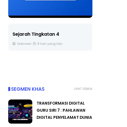
LIVE
Sejarah Tingkatan 4
🔴 [LIVE] 
Unknown
8 hari yang lalu
BEDAH TUN
OLEH CIKGU
Yu. Chekgu 
SEGMEN KHAS
LIHAT SEMUA
TRANSFORMASI DIGITAL
GURU SIRI 7 : PAHLAWAN
DIGITAL PENYELAMAT DUNIA