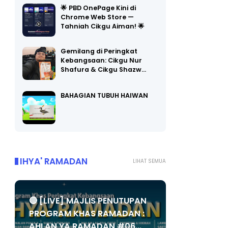
🌟 PBD OnePage Kini di
Chrome Web Store —
Tahniah Cikgu Aiman! 🌟
Gemilang di Peringkat
Kebangsaan: Cikgu Nur
Shafura & Cikgu Shazw…
BAHAGIAN TUBUH HAIWAN
IHYA' RAMADAN
LIHAT SEMUA
🔴 [LIVE] MAJLIS PENUTUPAN
PROGRAM KHAS RAMADAN :
AHLAN YA RAMADAN #06...