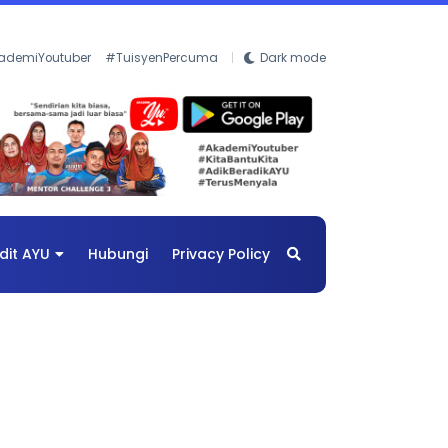
ademiYoutuber
#TuisyenPercuma
Dark mode
dit AYU
Hubungi
Privacy Policy