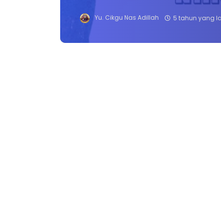
Yu. Cikgu Nas Adillah
5 tahun yang l