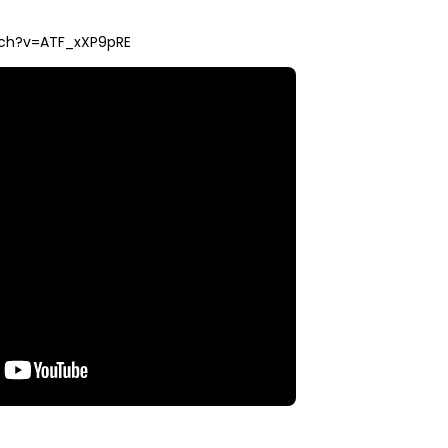
tch?v=ATF_xXP9pRE