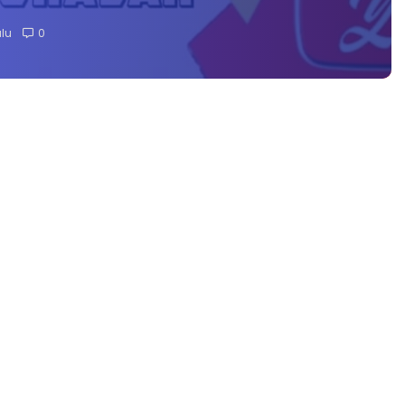
alu
0