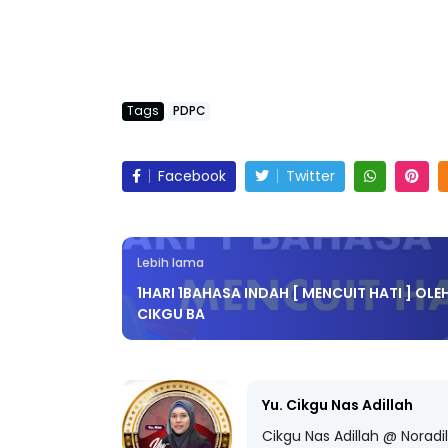
Tags
PDPC
Facebook
Twitter
Lebih lama
1HARI 1BAHASA INDAH [ MENCUIT HATI ] OLE
CIKGU BA
Yu. Cikgu Nas Adillah
Cikgu Nas Adillah @ Noradi