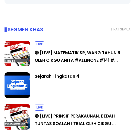
Yu. Chekgu LK
5 hari yang lalu
SEGMEN KHAS
LIHAT SEMUA
LIVE
🔴 [LIVE] MATEMATIK SR, WANG TAHUN 6
OLEH CIKGU ANITA #ALLINONE #141 #...
Sejarah Tingkatan 4
LIVE
🔴 [LIVE] PRINSIP PERAKAUNAN, BEDAH
TUNTAS SOALAN 1 TRIAL OLEH CIKGU ...