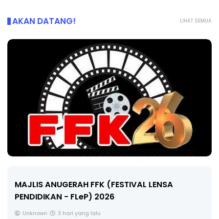
AKAN DATANG!
LIHAT SEMUA
LIVE
🔴 [LIVE] MATEMATIK SR, WANG TAHUN 6 OLEH
CIKGU ANITA #ALLINONE #141 #...