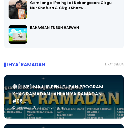
Gemilang di Peringkat Kebangsaan: Cikgu
Nur Shafura & Cikgu Shazw…
BAHAGIAN TUBUH HAIWAN
IHYA' RAMADAN
LIHAT SEMUA
🔴 [LIVE] MAJLIS PENUTUPAN PROGRAM
KHAS RAMADAN : AHLAN YA RAMADAN
#06...
Unknown
4 tahun yang lalu