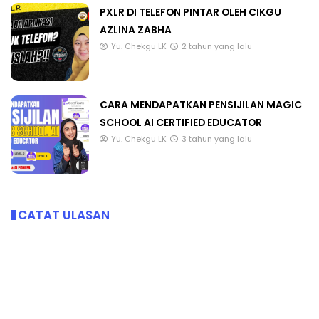
PXLR DI TELEFON PINTAR OLEH CIKGU
AZLINA ZABHA
Yu. Chekgu LK
2 tahun yang lalu
CARA MENDAPATKAN PENSIJILAN MAGIC
SCHOOL AI CERTIFIED EDUCATOR
Yu. Chekgu LK
3 tahun yang lalu
CATAT ULASAN